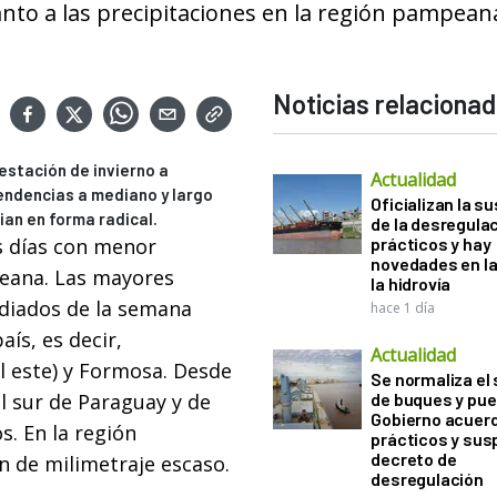
anto a las precipitaciones en la región pampean
Noticias relaciona
estación de invierno a
Actualidad
tendencias a mediano y largo
Oficializan la s
an en forma radical.
de la desregula
s días con menor
prácticos y hay
novedades en la
peana. Las mayores
la hidrovía
ediados de la semana
hace 1 día
ís, es decir,
Actualidad
el este) y Formosa. Desde
Se normaliza el 
 el sur de Paraguay y de
de buques y pue
Gobierno acuerd
s. En la región
prácticos y sus
decreto de
n de milimetraje escaso.
desregulación