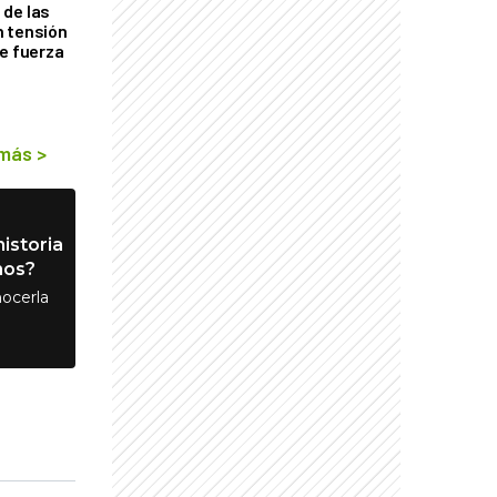
de las
n tensión
de fuerza
s
 más
>
istoria
nos?
ocerla