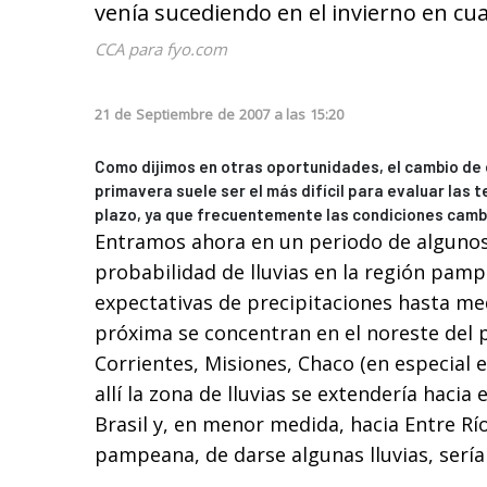
venía sucediendo en el invierno en cu
CCA para fyo.com
21
de
Septiembre
de
2007
a las
15:20
Como dijimos en otras oportunidades, el cambio de 
primavera suele ser el más difícil para evaluar las 
plazo, ya que frecuentemente las condiciones cambi
Entramos ahora en un periodo de alguno
probabilidad de lluvias en la región pam
expectativas de precipitaciones hasta m
próxima se concentran en el noreste del pa
Corrientes, Misiones, Chaco (en especial 
allí la zona de lluvias se extendería hacia
Brasil y, en menor medida, hacia Entre Río
pampeana, de darse algunas lluvias, sería