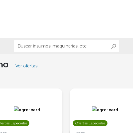
ino
Ver ofertas
fertas Especiales
Ofertas Especiales
sado
Usado