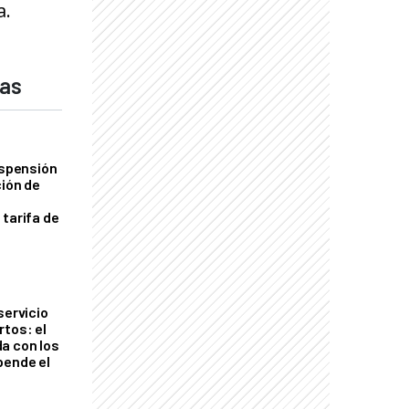
a.
das
uspensión
ción de
 tarifa de
servicio
rtos: el
a con los
pende el