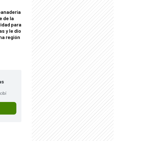
panadería
e de la
idad para
s y le dio
una región
as
cibí