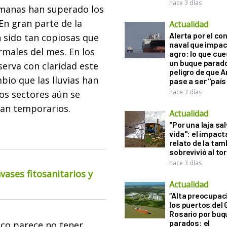
hace 3 días
emanas han superado los
En gran parte de la
Actualidad
Alerta por el con
 sido tan copiosas que
naval que impac
males del mes. En los
agro: lo que cu
un buque parado
erva con claridad este
peligro de que 
bio que las lluvias han
pase a ser "país
hace 3 días
os sectores aún se
rían temporarios.
Actualidad
"Por una laja sa
vida": el impac
relato de la ta
sobrevivió al to
hace 3 días
ases fitosanitarios y
Actualidad
“Alta preocupac
los puertos del 
Rosario por bu
parados: el
ico parece no tener