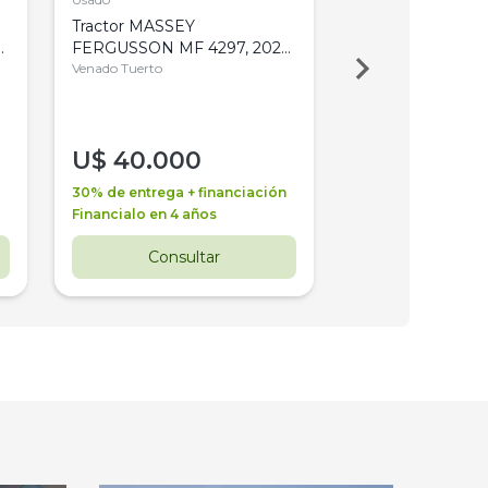
Tractor MASSEY
Tractor AGCO ALL
,
FERGUSSON MF 4297, 2020,
2003, 4WD, PA
4WD, PATON
Venado Tuerto
Venado Tuerto
U$
40.000
U$
30.000
30% de entrega + financiación
30% de entrega + 
Financialo en 4 años
Financialo en 3 a
Consultar
Consul