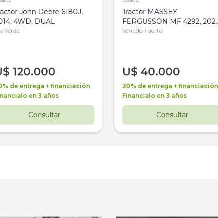
ractor John Deere 6180J,
Tractor MASSEY
014, 4WD, DUAL
FERGUSSON MF 4292, 2020
la Verde
4WD, PATON
Venado Tuerto
U$
120.000
U$
40.000
0% de entrega + financiación
30% de entrega + financiación
inancialo en 3 años
Financialo en 3 años
Consultar
Consultar