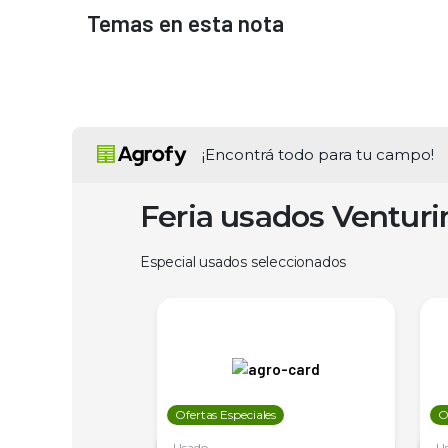
Temas en esta nota
¡Encontrá todo para tu campo!
Feria usados Ventur
Especial usados seleccionados
les
Ofertas Especiales
O
Usado
U