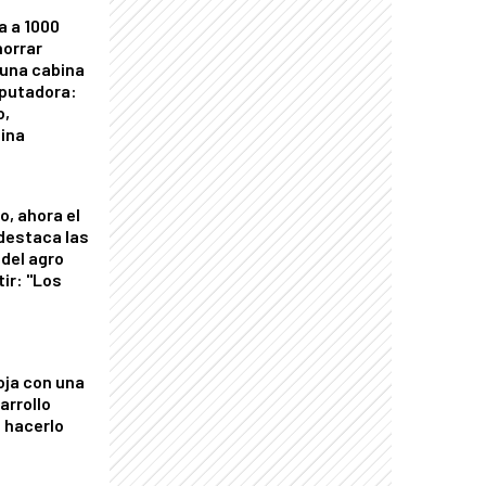
a a 1000
horrar
 una cabina
putadora:
o,
tina
o, ahora el
 destaca las
del agro
tir: "Los
"
oja con una
arrollo
 hacerlo