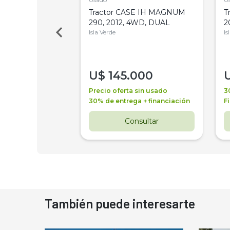
a Metalfor 7040,
Tractor CASE IH MAGNUM
T
Bot 32 Mts
290, 2012, 4WD, DUAL
2
Isla Verde
Is
000
U$
145.000
a + financiación
Precio oferta sin usado
3
 4 años
30% de entrega + financiación
F
nsultar
Consultar
También puede interesarte