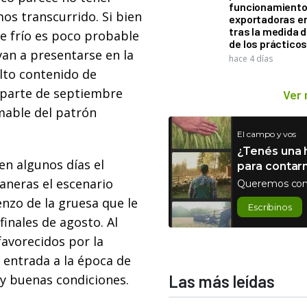
funcionamiento 
os transcurrido. Si bien
exportadoras e
tras la medida 
e frío es poco probable
de los práctico
van a presentarse en la
hace 4 días
alto contenido de
 parte de septiembre
Ver
mable del patrón
El campo y vos
¿Tenés una h
en algunos días el
para contar
aneras el escenario
Queremos con
nzo de la gruesa que le
Escribinos
inales de agosto. Al
avorecidos por la
 entrada a la época de
y buenas condiciones.
Las más leídas