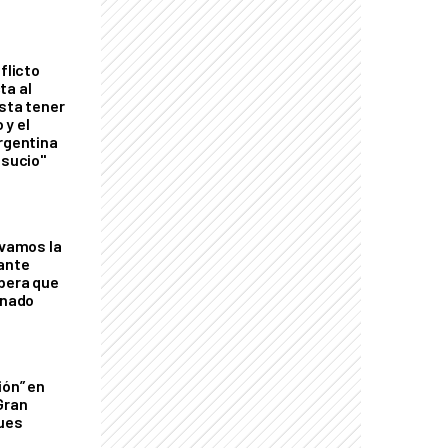
flicto
ta al
esta tener
 y el
Argentina
 sucio"
lvamos la
tante
mbera que
rnado
ión” en
Gran
ques