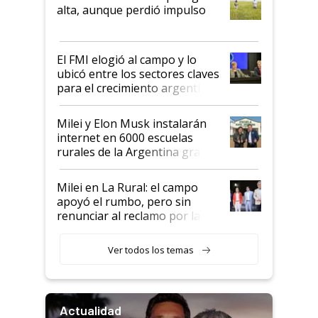
Juan Félix Rossetti, el libertario
alta, aunque perdió impulso
que de una dura crisis salió
más fuerte y apuesta al cambio
de Milei
El FMI elogió al campo y lo
ubicó entre los sectores claves
para el crecimiento argentino
Milei y Elon Musk instalarán
internet en 6000 escuelas
rurales de la Argentina gracias
a un acuerdo con Starlink
Milei en La Rural: el campo
apoyó el rumbo, pero sin
renunciar al reclamo por las
retenciones
Ver todos los temas
Actualidad