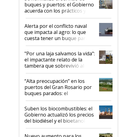
buques y puertos: el Gobierno
acuerda con los prácticos y
suspende el decreto de
desregulación
Alerta por el conflicto naval
que impacta al agro: lo que
cuesta tener un buque parado
y el peligro de que Argentina
pase a ser "país sucio"
"Por una laja salvamos la vida":
el impactante relato de la
tambera que sobrevivió al
tornado
“Alta preocupación” en los
puertos del Gran Rosario por
buques parados: el
funcionamiento de las
exportadoras en tensión tras
Suben los biocombustibles: el
la medida de fuerza de los
Gobierno actualizó los precios
prácticos
del biodiésel y el bioetanol
Nuevo aumento para los