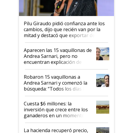
Pilu Giraudo pidió confianza ante los
cambios, dijo que recién van por la
mitad y destacó que exportar dejó de
ser "para unos pocos": "Tenemos un
mandato muy claro del gobierno
Aparecen las 15 vaquillonas de
nacional"
Andrea Sarnari, pero no
encuentran explicación de
cómo llegaron allí
Robaron 15 vaquillonas a
Andrea Sarnari y comenzó la
búsqueda: “Todos los días le
toca a algún productor”
Cuesta $6 millones: la
inversión que crece entre los
ganaderos en un momento
histórico para la actividad
La hacienda recuperó precio,