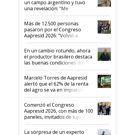
un campo argentino y tuvo
una revelación: "Me
impresionó mucho"
Más de 12.500 personas
pasaron por el Congreso
Aapresid 2026: "Volvió a
demostrar que hablar del
suelo es hablar de todo el
En un cambio rotundo, ahora
sistema productivo"
el productor brasilero destaca
las buenas condiciones del
agro argentino para invertir:
"Los veo más motivados"
Marcelo Torres de Aapresid
alertó que el 62% de la renta
del agro se va en impuestos:
"No es bueno que en
Argentina se sigan discutiendo
Comenzó el Congreso
las mismas cosas de hace 50
Aapresid 2026, con más de 100
años"
paneles, invitados de lujo y
todas las tendencias
La sorpresa de un experto