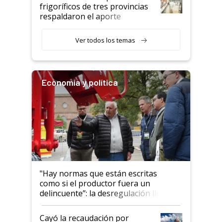
animales: "Mientras me
frigoríficos de tres provincias
descalificaban, yo seguí
respaldaron el aporte
haciendo currículum"
obligatorio
Ver todos los temas
Economía y política
"Hay normas que están escritas
como si el productor fuera un
delincuente”: la desregulación llegó
al Congreso Aapresid y hasta se
habló del financiamiento al IPCVA
Cayó la recaudación por