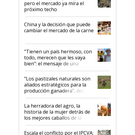
pero el mercado ya mira el
próximo techo
China y la decisión que puede
cambiar el mercado de la carne
"Tienen un país hermoso, con
todo, merecen que les vaya
bien": el mensaje de una
ganadera uruguaya sobre las
oportunidades que se abren
"Los pastizales naturales son
para el agro en Argentina, con
aliados estratégicos para la
foco en la carne
producción ganadera", destaca
la iniciativa que ya reúne a 46
establecimientos en Argentina
La herradora del agro, la
historia de la mujer detrás de
los mejores caballos de la
Argentina y los mitos que
todavía hacen sufrir a estos
Escala el conflicto por el IPCVA: