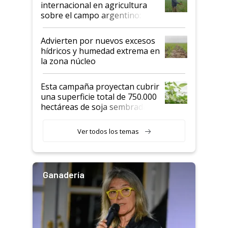
internacional en agricultura
sobre el campo argentino:
"Estoy muy impresionado"
Advierten por nuevos excesos
hídricos y humedad extrema en
la zona núcleo
Esta campaña proyectan cubrir
una superficie total de 750.000
hectáreas de soja sembradas
con una nueva generación de
variedades que marcan un
Ver todos los temas
salto tecnológico en genética y
rendimiento
Ganadería