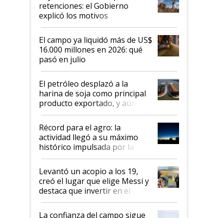
retenciones: el Gobierno
explicó los motivos
El campo ya liquidó más de US$
16.000 millones en 2026: qué
pasó en julio
El petróleo desplazó a la
harina de soja como principal
producto exportado, y aún así
el agro aportó casi seis de cada
diez dólares y sostuvo el
Récord para el agro: la
liderazgo en un semestre
actividad llegó a su máximo
récord
histórico impulsada por la
cosecha y las exportaciones
Levantó un acopio a los 19,
creó el lugar que elige Messi y
destaca que invertir en el
kirchnerismo era como "darle
plata a un hijo para droga":
La confianza del campo sigue