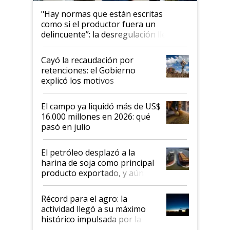
"Hay normas que están escritas
como si el productor fuera un
delincuente”: la desregulación llegó
al Congreso Aapresid y hasta se
habló del financiamiento al IPCVA
Cayó la recaudación por
retenciones: el Gobierno
explicó los motivos
El campo ya liquidó más de US$
16.000 millones en 2026: qué
pasó en julio
El petróleo desplazó a la
harina de soja como principal
producto exportado, y aún así
el agro aportó casi seis de cada
diez dólares y sostuvo el
Récord para el agro: la
liderazgo en un semestre
actividad llegó a su máximo
récord
histórico impulsada por la
cosecha y las exportaciones