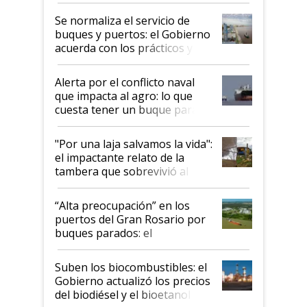
Se normaliza el servicio de
buques y puertos: el Gobierno
acuerda con los prácticos y
suspende el decreto de
desregulación
Alerta por el conflicto naval
que impacta al agro: lo que
cuesta tener un buque parado
y el peligro de que Argentina
pase a ser "país sucio"
"Por una laja salvamos la vida":
el impactante relato de la
tambera que sobrevivió al
tornado
“Alta preocupación” en los
puertos del Gran Rosario por
buques parados: el
funcionamiento de las
exportadoras en tensión tras
Suben los biocombustibles: el
la medida de fuerza de los
Gobierno actualizó los precios
prácticos
del biodiésel y el bioetanol