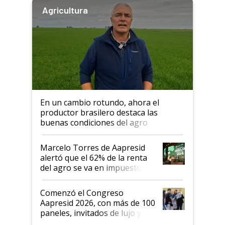
Agricultura
En un cambio rotundo, ahora el
productor brasilero destaca las
buenas condiciones del agro
argentino para invertir: "Los veo
más motivados"
Marcelo Torres de Aapresid
alertó que el 62% de la renta
del agro se va en impuestos:
"No es bueno que en
Argentina se sigan discutiendo
Comenzó el Congreso
las mismas cosas de hace 50
Aapresid 2026, con más de 100
años"
paneles, invitados de lujo y
todas las tendencias