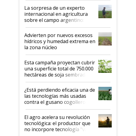
La sorpresa de un experto
internacional en agricultura
sobre el campo argentino:
"Estoy muy impresionado"
Advierten por nuevos excesos
hídricos y humedad extrema en
la zona núcleo
Esta campaña proyectan cubrir
una superficie total de 750.000
hectáreas de soja sembradas
con una nueva generación de
variedades que marcan un
¿Está perdiendo eficacia una de
salto tecnológico en genética y
las tecnologías más usadas
rendimiento
contra el gusano cogollero? El
desafío de una tecnología clave
El agro acelera su revolución
tecnológica: el productor que
no incorpore tecnología "va a
perder el tren"