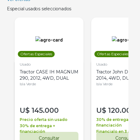
Especial usados seleccionados
Ofertas Especiales
Ofertas Especiales
Usado
Usado
Tractor CASE IH MAGNUM
Tractor John Deere 
290, 2012, 4WD, DUAL
2014, 4WD, DUAL
Isla Verde
Isla Verde
U$
145.000
U$
120.000
Precio oferta sin usado
30% de entrega +
financiación
30% de entrega +
financiación
Financialo en 3 años
Consultar
Consultar