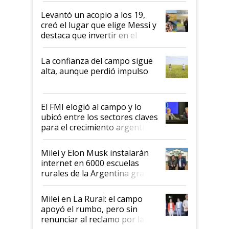
Levantó un acopio a los 19,
creó el lugar que elige Messi y
destaca que invertir en el
kirchnerismo era como "darle
plata a un hijo para droga":
La confianza del campo sigue
Juan Félix Rossetti, el libertario
alta, aunque perdió impulso
que de una dura crisis salió
más fuerte y apuesta al cambio
de Milei
El FMI elogió al campo y lo
ubicó entre los sectores claves
para el crecimiento argentino
Milei y Elon Musk instalarán
internet en 6000 escuelas
rurales de la Argentina gracias
a un acuerdo con Starlink
Milei en La Rural: el campo
apoyó el rumbo, pero sin
renunciar al reclamo por las