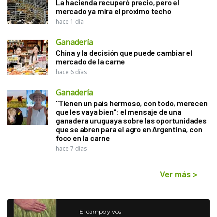
La hacienda recuperó precio, pero el
mercado ya mira el próximo techo
hace 1 día
Ganadería
China y la decisión que puede cambiar el
mercado de la carne
hace 6 días
Ganadería
"Tienen un país hermoso, con todo, merecen
que les vaya bien": el mensaje de una
ganadera uruguaya sobre las oportunidades
que se abren para el agro en Argentina, con
foco en la carne
hace 7 días
Ver más
>
El campo y vos