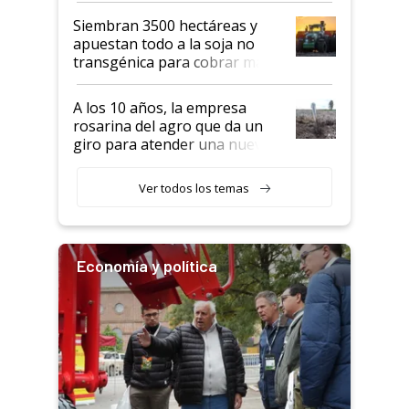
Siembran 3500 hectáreas y
apuestan todo a la soja no
transgénica para cobrar más
por tonelada: compraron un
semillero
A los 10 años, la empresa
rosarina del agro que da un
giro para atender una nueva
etapa en el agro
Ver todos los temas
Economía y política