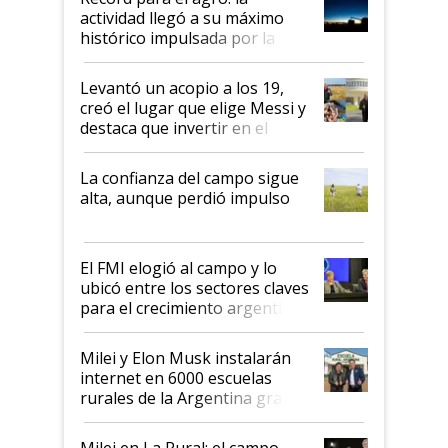
liderazgo en un semestre
actividad llegó a su máximo
récord
histórico impulsada por la
cosecha y las exportaciones
Levantó un acopio a los 19,
creó el lugar que elige Messi y
destaca que invertir en el
kirchnerismo era como "darle
plata a un hijo para droga":
La confianza del campo sigue
Juan Félix Rossetti, el libertario
alta, aunque perdió impulso
que de una dura crisis salió
más fuerte y apuesta al cambio
de Milei
El FMI elogió al campo y lo
ubicó entre los sectores claves
para el crecimiento argentino
Milei y Elon Musk instalarán
internet en 6000 escuelas
rurales de la Argentina gracias
a un acuerdo con Starlink
Milei en La Rural: el campo