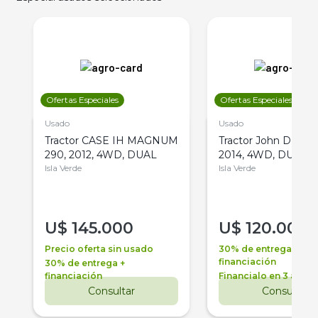
Ofertas Especiales
Ofertas Especiales
Usado
Usado
Tractor CASE IH MAGNUM
Tractor John Deere 
290, 2012, 4WD, DUAL
2014, 4WD, DUAL
Isla Verde
Isla Verde
U$
145.000
U$
120.000
Precio oferta sin usado
30% de entrega +
financiación
30% de entrega +
financiación
Financialo en 3 años
Consultar
Consultar