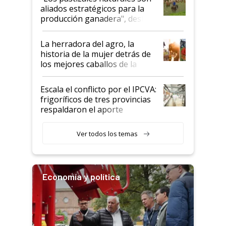
para el agro en Argentina, con
aliados estratégicos para la
foco en la carne
producción ganadera", destaca
la iniciativa que ya reúne a 46
establecimientos en Argentina
La herradora del agro, la
historia de la mujer detrás de
los mejores caballos de la
Argentina y los mitos que
todavía hacen sufrir a estos
Escala el conflicto por el IPCVA:
animales: "Mientras me
frigoríficos de tres provincias
descalificaban, yo seguí
respaldaron el aporte
haciendo currículum"
obligatorio
Ver todos los temas
Economía y política