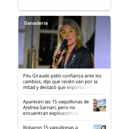
salto tecnológico en genética y
rendimiento
Ganadería
Pilu Giraudo pidió confianza ante los
cambios, dijo que recién van por la
mitad y destacó que exportar dejó de
ser "para unos pocos": "Tenemos un
mandato muy claro del gobierno
Aparecen las 15 vaquillonas de
nacional"
Andrea Sarnari, pero no
encuentran explicación de
cómo llegaron allí
Robaron 15 vaquillonas a