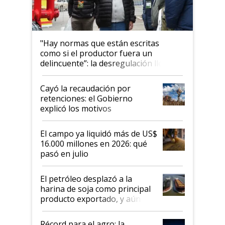
"Hay normas que están escritas
como si el productor fuera un
delincuente”: la desregulación llegó
al Congreso Aapresid y hasta se
habló del financiamiento al IPCVA
Cayó la recaudación por
retenciones: el Gobierno
explicó los motivos
El campo ya liquidó más de US$
16.000 millones en 2026: qué
pasó en julio
El petróleo desplazó a la
harina de soja como principal
producto exportado, y aún así
el agro aportó casi seis de cada
diez dólares y sostuvo el
Récord para el agro: la