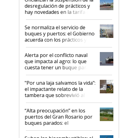
desregulación de prácticos y
hay novedades en la tarifa de
la hidrovía
Se normaliza el servicio de
buques y puertos: el Gobierno
acuerda con los prácticos y
suspende el decreto de
desregulación
Alerta por el conflicto naval
que impacta al agro: lo que
cuesta tener un buque parado
y el peligro de que Argentina
pase a ser "país sucio"
"Por una laja salvamos la vida":
el impactante relato de la
tambera que sobrevivió al
tornado
“Alta preocupación” en los
puertos del Gran Rosario por
buques parados: el
funcionamiento de las
exportadoras en tensión tras