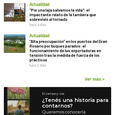
Actualidad
"Por una laja salvamos la vida": el
impactante relato de la tambera que
sobrevivió al tornado
hace 4 días
Actualidad
“Alta preocupación” en los puertos del Gran
Rosario por buques parados: el
funcionamiento de las exportadoras en
tensión tras la medida de fuerza de los
prácticos
hace 5 días
Ver más
>
El campo y vos
¿Tenés una historia para
contarnos?
Queremos conocerla