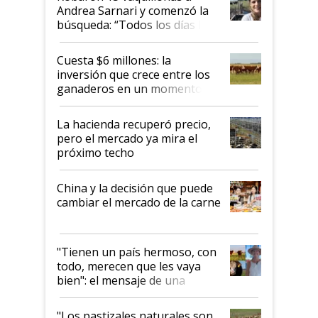
Andrea Sarnari y comenzó la
búsqueda: “Todos los días le
toca a algún productor”
Cuesta $6 millones: la
inversión que crece entre los
ganaderos en un momento
histórico para la actividad
La hacienda recuperó precio,
pero el mercado ya mira el
próximo techo
China y la decisión que puede
cambiar el mercado de la carne
"Tienen un país hermoso, con
todo, merecen que les vaya
bien": el mensaje de una
ganadera uruguaya sobre las
oportunidades que se abren
"Los pastizales naturales son