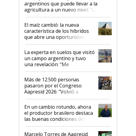
argentinos que puede llevar a la
agricultura a un nuevo nivel: "Las
posibilidades de crecimiento son
infinitas"
El maíz cambió: la nueva
característica de los híbridos
que abre una oportunidad en
el lote
La experta en suelos que visitó
un campo argentino y tuvo
una revelación: "Me
impresionó mucho"
Más de 12.500 personas
pasaron por el Congreso
Aapresid 2026: "Volvió a
demostrar que hablar del
suelo es hablar de todo el
En un cambio rotundo, ahora
sistema productivo"
el productor brasilero destaca
las buenas condiciones del
agro argentino para invertir:
"Los veo más motivados"
Marcelo Torres de Aapresid