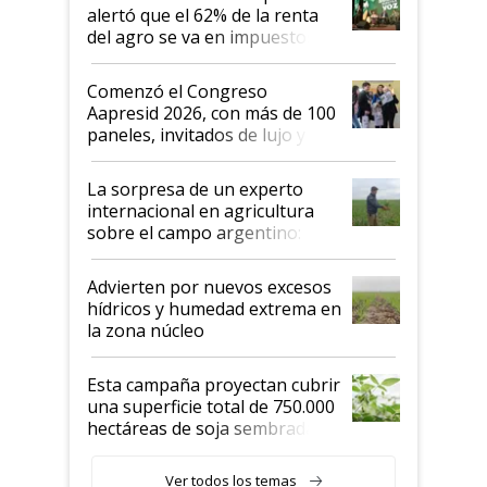
alertó que el 62% de la renta
del agro se va en impuestos:
"No es bueno que en
Argentina se sigan discutiendo
Comenzó el Congreso
las mismas cosas de hace 50
Aapresid 2026, con más de 100
años"
paneles, invitados de lujo y
todas las tendencias
La sorpresa de un experto
internacional en agricultura
sobre el campo argentino:
"Estoy muy impresionado"
Advierten por nuevos excesos
hídricos y humedad extrema en
la zona núcleo
Esta campaña proyectan cubrir
una superficie total de 750.000
hectáreas de soja sembradas
con una nueva generación de
variedades que marcan un
Ver todos los temas