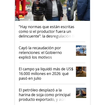
"Hay normas que están escritas
como si el productor fuera un
delincuente”: la desregulación llegó
al Congreso Aapresid y hasta se
habló del financiamiento al IPCVA
Cayó la recaudación por
retenciones: el Gobierno
explicó los motivos
El campo ya liquidó más de US$
16.000 millones en 2026: qué
pasó en julio
El petróleo desplazó a la
harina de soja como principal
producto exportado, y aún así
el agro aportó casi seis de cada