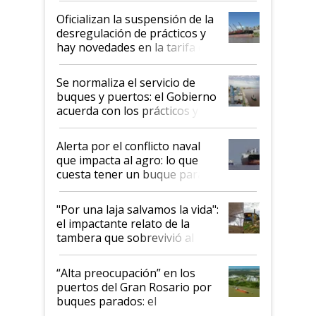
Oficializan la suspensión de la
desregulación de prácticos y
hay novedades en la tarifa de
la hidrovía
Se normaliza el servicio de
buques y puertos: el Gobierno
acuerda con los prácticos y
suspende el decreto de
desregulación
Alerta por el conflicto naval
que impacta al agro: lo que
cuesta tener un buque parado
y el peligro de que Argentina
pase a ser "país sucio"
"Por una laja salvamos la vida":
el impactante relato de la
tambera que sobrevivió al
tornado
“Alta preocupación” en los
puertos del Gran Rosario por
buques parados: el
funcionamiento de las