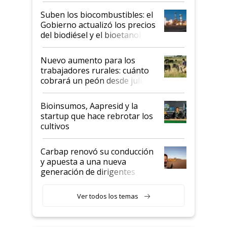
exportadoras en tensión tras
Suben los biocombustibles: el
la medida de fuerza de los
Gobierno actualizó los precios
prácticos
del biodiésel y el bioetanol
Nuevo aumento para los
trabajadores rurales: cuánto
cobrará un peón desde julio
Bioinsumos, Aapresid y la
startup que hace rebrotar los
cultivos
Carbap renovó su conducción
y apuesta a una nueva
generación de dirigentes
rurales
Ver todos los temas