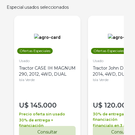
Especial usados seleccionados
Ofertas Especiales
Ofertas Especiales
Usado
Usado
Tractor CASE IH MAGNUM
Tractor John Deere 
290, 2012, 4WD, DUAL
2014, 4WD, DUAL
Isla Verde
Isla Verde
U$
145.000
U$
120.000
Precio oferta sin usado
30% de entrega +
financiación
30% de entrega +
financiación
Financialo en 3 años
Consultar
Consultar