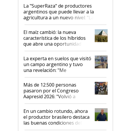
La "SuperRaza" de productores
argentinos que puede llevar a la
agricultura a un nuevo nivel: "Las
posibilidades de crecimiento son
infinitas"
El maíz cambió: la nueva
característica de los híbridos
que abre una oportunidad en
el lote
La experta en suelos que visitó
un campo argentino y tuvo
una revelación: "Me
impresionó mucho"
Más de 12.500 personas
pasaron por el Congreso
Aapresid 2026: "Volvió a
demostrar que hablar del
suelo es hablar de todo el
En un cambio rotundo, ahora
sistema productivo"
el productor brasilero destaca
las buenas condiciones del
agro argentino para invertir: