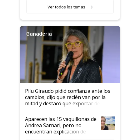
variedades que marcan un
Ver todos los temas
salto tecnológico en genética y
rendimiento
Ganadería
Pilu Giraudo pidió confianza ante los
cambios, dijo que recién van por la
mitad y destacó que exportar dejó de
ser "para unos pocos": "Tenemos un
mandato muy claro del gobierno
Aparecen las 15 vaquillonas de
nacional"
Andrea Sarnari, pero no
encuentran explicación de
cómo llegaron allí