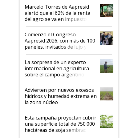
"Los veo más motivados"
Marcelo Torres de Aapresid
alertó que el 62% de la renta
del agro se va en impuestos:
"No es bueno que en
Argentina se sigan discutiendo
Comenzó el Congreso
las mismas cosas de hace 50
Aapresid 2026, con más de 100
años"
paneles, invitados de lujo y
todas las tendencias
La sorpresa de un experto
internacional en agricultura
sobre el campo argentino:
"Estoy muy impresionado"
Advierten por nuevos excesos
hídricos y humedad extrema en
la zona núcleo
Esta campaña proyectan cubrir
una superficie total de 750.000
hectáreas de soja sembradas
con una nueva generación de