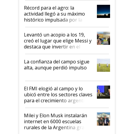
diez dólares y sostuvo el
Récord para el agro: la
liderazgo en un semestre
actividad llegó a su máximo
récord
histórico impulsada por la
cosecha y las exportaciones
Levantó un acopio a los 19,
creó el lugar que elige Messi y
destaca que invertir en el
kirchnerismo era como "darle
plata a un hijo para droga":
La confianza del campo sigue
Juan Félix Rossetti, el libertario
alta, aunque perdió impulso
que de una dura crisis salió
más fuerte y apuesta al cambio
de Milei
El FMI elogió al campo y lo
ubicó entre los sectores claves
para el crecimiento argentino
Milei y Elon Musk instalarán
internet en 6000 escuelas
rurales de la Argentina gracias
a un acuerdo con Starlink