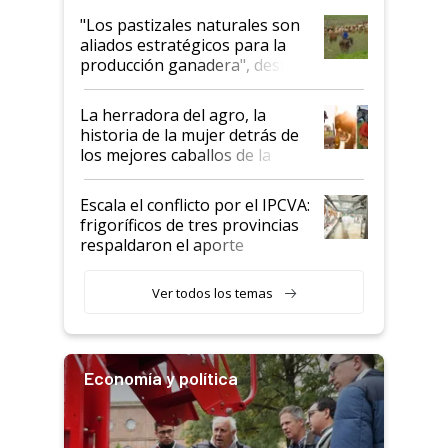
oportunidades que se abren
"Los pastizales naturales son
para el agro en Argentina, con
aliados estratégicos para la
foco en la carne
producción ganadera", destaca
la iniciativa que ya reúne a 46
establecimientos en Argentina
La herradora del agro, la
historia de la mujer detrás de
los mejores caballos de la
Argentina y los mitos que
todavía hacen sufrir a estos
Escala el conflicto por el IPCVA:
animales: "Mientras me
frigoríficos de tres provincias
descalificaban, yo seguí
respaldaron el aporte
haciendo currículum"
obligatorio
Ver todos los temas
Economía y política