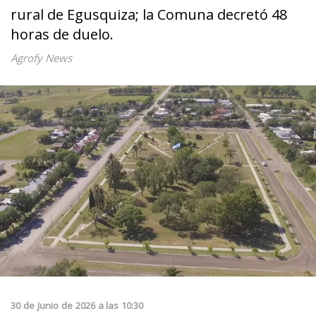
rural de Egusquiza; la Comuna decretó 48
horas de duelo.
Agrofy News
30
de
Junio
de
2026
a las
10:30