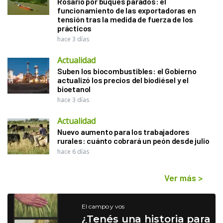
Rosario por buques parados: el
funcionamiento de las exportadoras en
tensión tras la medida de fuerza de los
prácticos
hace 3 días
Actualidad
Suben los biocombustibles: el Gobierno
actualizó los precios del biodiésel y el
bioetanol
hace 3 días
Actualidad
Nuevo aumento para los trabajadores
rurales: cuánto cobrará un peón desde julio
hace 6 días
Ver más
>
El campo y vos
¿Tenés una historia para