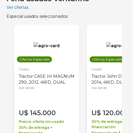
Ver ofertas
Especial usados seleccionados
Ofertas Especiales
Ofertas Especiales
Usado
Usado
Tractor CASE IH MAGNUM
Tractor John Deere 
290, 2012, 4WD, DUAL
2014, 4WD, DUAL
Isla Verde
Isla Verde
U$
145.000
U$
120.000
Precio oferta sin usado
30% de entrega +
financiación
30% de entrega +
financiación
Financialo en 3 años