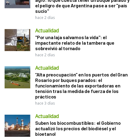
el peligro de que Argentina pase a ser "país
sucio"
hace 2 días
Actualidad
"Por una laja salvamos la vida": el
impactante relato de la tambera que
sobrevivió al tornado
hace 2 días
Actualidad
“Alta preocupación” en los puertos del Gran
Rosario por buques parados: el
funcionamiento de las exportadoras en
tensión tras la medida de fuerza de los
prácticos
hace 3 días
Actualidad
Suben los biocombustibles: el Gobierno
actualizó los precios del biodiésel y el
bioetanol