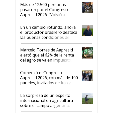
Más de 12.500 personas
pasaron por el Congreso
Aapresid 2026: "Volvió a
demostrar que hablar del
suelo es hablar de todo el
En un cambio rotundo, ahora
sistema productivo"
el productor brasilero destaca
las buenas condiciones del
agro argentino para invertir:
"Los veo más motivados"
Marcelo Torres de Aapresid
alertó que el 62% de la renta
del agro se va en impuestos:
"No es bueno que en
Argentina se sigan discutiendo
Comenzó el Congreso
las mismas cosas de hace 50
Aapresid 2026, con más de 100
años"
paneles, invitados de lujo y
todas las tendencias
La sorpresa de un experto
internacional en agricultura
sobre el campo argentino:
"Estoy muy impresionado"