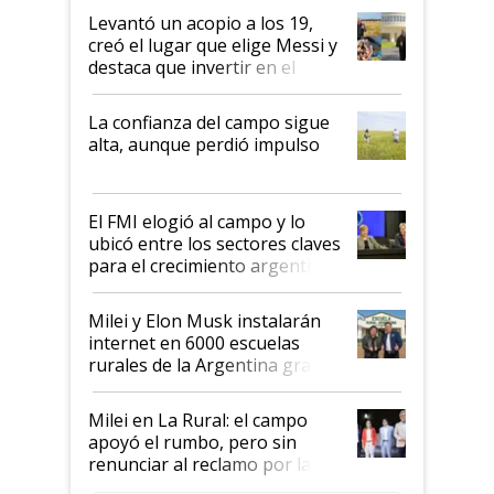
Levantó un acopio a los 19,
creó el lugar que elige Messi y
destaca que invertir en el
kirchnerismo era como "darle
plata a un hijo para droga":
La confianza del campo sigue
Juan Félix Rossetti, el libertario
alta, aunque perdió impulso
que de una dura crisis salió
más fuerte y apuesta al cambio
de Milei
El FMI elogió al campo y lo
ubicó entre los sectores claves
para el crecimiento argentino
Milei y Elon Musk instalarán
internet en 6000 escuelas
rurales de la Argentina gracias
a un acuerdo con Starlink
Milei en La Rural: el campo
apoyó el rumbo, pero sin
renunciar al reclamo por las
retenciones