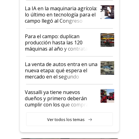
tierra?
La IA en la maquinaria agrícola:
lo último en tecnología para el
campo llegó al Congreso
Aapresid 2026
Para el campo: duplican
producción hasta las 120
máquinas al año y contratan
especialistas de la industria
automotriz para lograrlo
La venta de autos entra en una
nueva etapa: qué espera el
mercado en el segundo
semestre
Vassalli ya tiene nuevos
dueños y primero deberán
cumplir con los que compraron
cosechadoras y todavía no las
recibieron: quién está detrás
Ver todos los temas
del rescate de la empresa