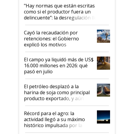
"Hay normas que están escritas
como si el productor fuera un
delincuente”: la desregulación llegó
al Congreso Aapresid y hasta se
habló del financiamiento al IPCVA
Cayó la recaudación por
retenciones: el Gobierno
explicó los motivos
El campo ya liquidó más de US$
16.000 millones en 2026: qué
pasó en julio
El petróleo desplazó a la
harina de soja como principal
producto exportado, y aún así
el agro aportó casi seis de cada
diez dólares y sostuvo el
Récord para el agro: la
liderazgo en un semestre
actividad llegó a su máximo
récord
histórico impulsada por la
cosecha y las exportaciones