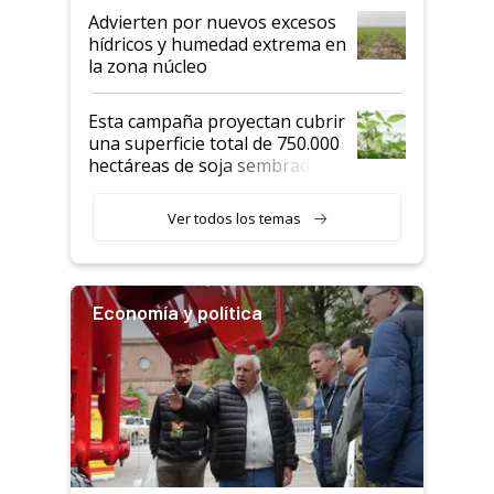
Advierten por nuevos excesos
hídricos y humedad extrema en
la zona núcleo
Esta campaña proyectan cubrir
una superficie total de 750.000
hectáreas de soja sembradas
con una nueva generación de
variedades que marcan un
Ver todos los temas
salto tecnológico en genética y
rendimiento
Economía y política