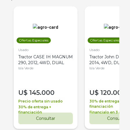
Ofertas Especiales
Ofertas Especiales
Usado
Usado
Tractor CASE IH MAGNUM
Tractor John Deere 
290, 2012, 4WD, DUAL
2014, 4WD, DUAL
Isla Verde
Isla Verde
U$
145.000
U$
120.000
Precio oferta sin usado
30% de entrega +
financiación
30% de entrega +
financiación
Financialo en 3 años
Consultar
Consultar