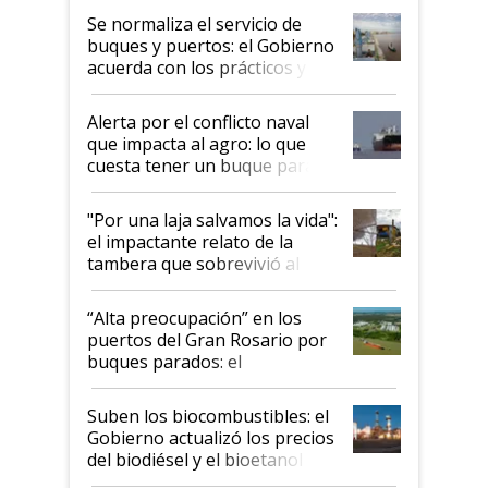
Se normaliza el servicio de
buques y puertos: el Gobierno
acuerda con los prácticos y
suspende el decreto de
desregulación
Alerta por el conflicto naval
que impacta al agro: lo que
cuesta tener un buque parado
y el peligro de que Argentina
pase a ser "país sucio"
"Por una laja salvamos la vida":
el impactante relato de la
tambera que sobrevivió al
tornado
“Alta preocupación” en los
puertos del Gran Rosario por
buques parados: el
funcionamiento de las
exportadoras en tensión tras
Suben los biocombustibles: el
la medida de fuerza de los
Gobierno actualizó los precios
prácticos
del biodiésel y el bioetanol