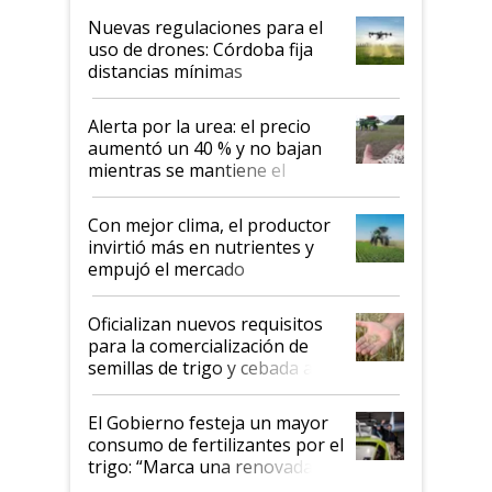
indicaciones
Nuevas regulaciones para el
uso de drones: Córdoba fija
distancias mínimas
Alerta por la urea: el precio
aumentó un 40 % y no bajan
mientras se mantiene el
conflicto en Medio Oriente
Con mejor clima, el productor
invirtió más en nutrientes y
empujó el mercado
Oficializan nuevos requisitos
para la comercialización de
semillas de trigo y cebada a
granel
El Gobierno festeja un mayor
consumo de fertilizantes por el
trigo: “Marca una renovada
confianza de los productores”