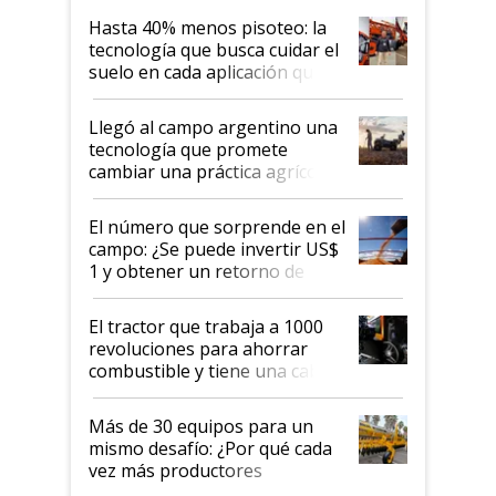
Hasta 40% menos pisoteo: la
tecnología que busca cuidar el
suelo en cada aplicación que
llevó Jacto al Congreso
Aapresid 2026
Llegó al campo argentino una
tecnología que promete
cambiar una práctica agrícola
clave: ¿Y si analizar el suelo
fuera tan simple como apretar
El número que sorprende en el
un botón?
campo: ¿Se puede invertir US$
1 y obtener un retorno de
hasta US$ 10 en agricultura?
El tractor que trabaja a 1000
revoluciones para ahorrar
combustible y tiene una cabina
que parece una computadora:
lo último en el mundo,
Más de 30 equipos para un
disponible en Argentina
mismo desafío: ¿Por qué cada
vez más productores
incorporan fertilizante bajo