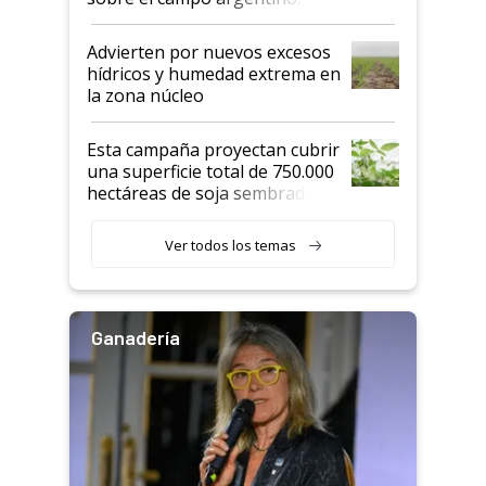
"Estoy muy impresionado"
Advierten por nuevos excesos
hídricos y humedad extrema en
la zona núcleo
Esta campaña proyectan cubrir
una superficie total de 750.000
hectáreas de soja sembradas
con una nueva generación de
variedades que marcan un
Ver todos los temas
salto tecnológico en genética y
rendimiento
Ganadería