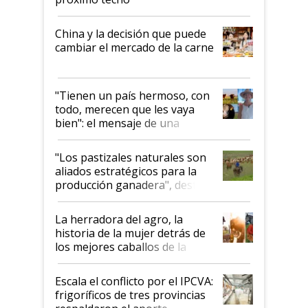
China y la decisión que puede
cambiar el mercado de la carne
"Tienen un país hermoso, con
todo, merecen que les vaya
bien": el mensaje de una
ganadera uruguaya sobre las
oportunidades que se abren
"Los pastizales naturales son
para el agro en Argentina, con
aliados estratégicos para la
foco en la carne
producción ganadera", destaca
la iniciativa que ya reúne a 46
establecimientos en Argentina
La herradora del agro, la
historia de la mujer detrás de
los mejores caballos de la
Argentina y los mitos que
todavía hacen sufrir a estos
Escala el conflicto por el IPCVA:
animales: "Mientras me
frigoríficos de tres provincias
descalificaban, yo seguí