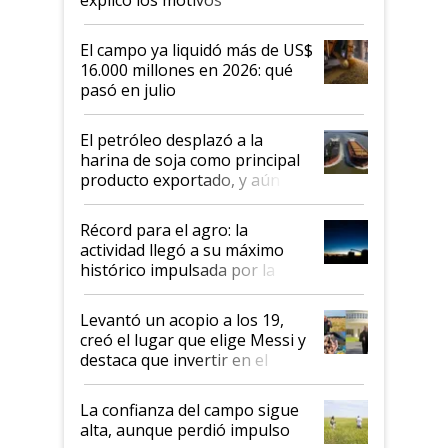
El campo ya liquidó más de US$
16.000 millones en 2026: qué
pasó en julio
El petróleo desplazó a la
harina de soja como principal
producto exportado, y aún así
el agro aportó casi seis de cada
diez dólares y sostuvo el
Récord para el agro: la
liderazgo en un semestre
actividad llegó a su máximo
récord
histórico impulsada por la
cosecha y las exportaciones
Levantó un acopio a los 19,
creó el lugar que elige Messi y
destaca que invertir en el
kirchnerismo era como "darle
plata a un hijo para droga":
La confianza del campo sigue
Juan Félix Rossetti, el libertario
alta, aunque perdió impulso
que de una dura crisis salió