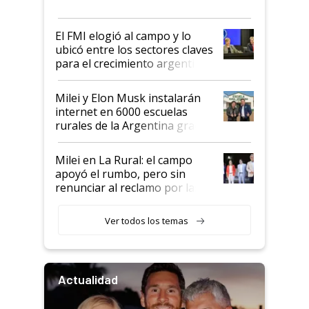
más fuerte y apuesta al cambio
de Milei
El FMI elogió al campo y lo
ubicó entre los sectores claves
para el crecimiento argentino
Milei y Elon Musk instalarán
internet en 6000 escuelas
rurales de la Argentina gracias
a un acuerdo con Starlink
Milei en La Rural: el campo
apoyó el rumbo, pero sin
renunciar al reclamo por las
retenciones
Ver todos los temas
Actualidad