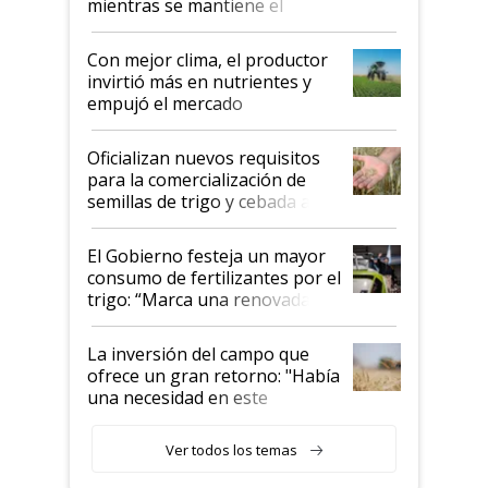
mientras se mantiene el
conflicto en Medio Oriente
Con mejor clima, el productor
invirtió más en nutrientes y
empujó el mercado
Oficializan nuevos requisitos
para la comercialización de
semillas de trigo y cebada a
granel
El Gobierno festeja un mayor
consumo de fertilizantes por el
trigo: “Marca una renovada
confianza de los productores”
La inversión del campo que
ofrece un gran retorno: "Había
una necesidad en este
segmento"
Ver todos los temas