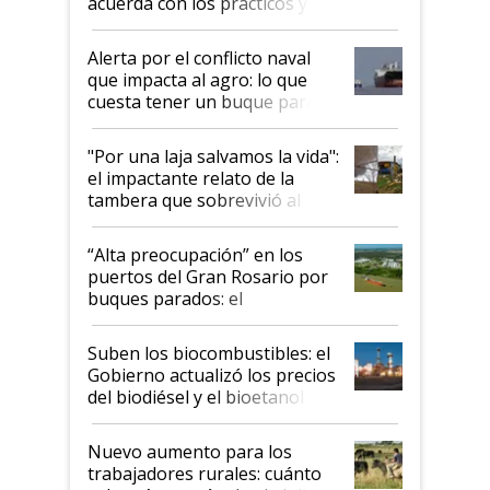
acuerda con los prácticos y
suspende el decreto de
desregulación
Alerta por el conflicto naval
que impacta al agro: lo que
cuesta tener un buque parado
y el peligro de que Argentina
pase a ser "país sucio"
"Por una laja salvamos la vida":
el impactante relato de la
tambera que sobrevivió al
tornado
“Alta preocupación” en los
puertos del Gran Rosario por
buques parados: el
funcionamiento de las
exportadoras en tensión tras
Suben los biocombustibles: el
la medida de fuerza de los
Gobierno actualizó los precios
prácticos
del biodiésel y el bioetanol
Nuevo aumento para los
trabajadores rurales: cuánto