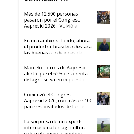
impresionó mucho"
Más de 12.500 personas
pasaron por el Congreso
Aapresid 2026: "Volvió a
demostrar que hablar del
suelo es hablar de todo el
En un cambio rotundo, ahora
sistema productivo"
el productor brasilero destaca
las buenas condiciones del
agro argentino para invertir:
"Los veo más motivados"
Marcelo Torres de Aapresid
alertó que el 62% de la renta
del agro se va en impuestos:
"No es bueno que en
Argentina se sigan discutiendo
Comenzó el Congreso
las mismas cosas de hace 50
Aapresid 2026, con más de 100
años"
paneles, invitados de lujo y
todas las tendencias
La sorpresa de un experto
internacional en agricultura
sobre el campo argentino: