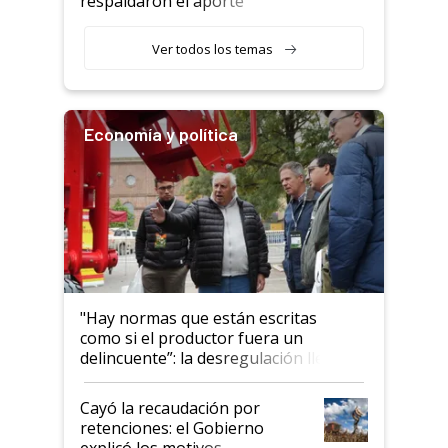
respaldaron el aporte
haciendo currículum"
obligatorio
Ver todos los temas
Economía y política
"Hay normas que están escritas
como si el productor fuera un
delincuente”: la desregulación llegó
al Congreso Aapresid y hasta se
habló del financiamiento al IPCVA
Cayó la recaudación por
retenciones: el Gobierno
explicó los motivos