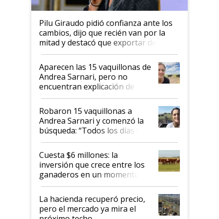
Pilu Giraudo pidió confianza ante los
cambios, dijo que recién van por la
mitad y destacó que exportar dejó de
ser "para unos pocos": "Tenemos un
mandato muy claro del gobierno
Aparecen las 15 vaquillonas de
nacional"
Andrea Sarnari, pero no
encuentran explicación de
cómo llegaron allí
Robaron 15 vaquillonas a
Andrea Sarnari y comenzó la
búsqueda: “Todos los días le
toca a algún productor”
Cuesta $6 millones: la
inversión que crece entre los
ganaderos en un momento
histórico para la actividad
La hacienda recuperó precio,
pero el mercado ya mira el
próximo techo