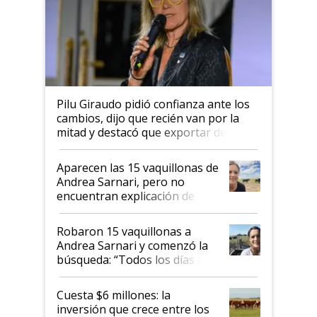
Pilu Giraudo pidió confianza ante los
cambios, dijo que recién van por la
mitad y destacó que exportar dejó de
ser "para unos pocos": "Tenemos un
mandato muy claro del gobierno
Aparecen las 15 vaquillonas de
nacional"
Andrea Sarnari, pero no
encuentran explicación de
cómo llegaron allí
Robaron 15 vaquillonas a
Andrea Sarnari y comenzó la
búsqueda: “Todos los días le
toca a algún productor”
Cuesta $6 millones: la
inversión que crece entre los