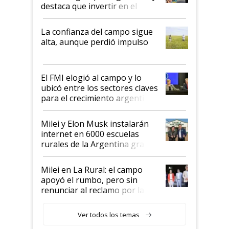
destaca que invertir en el
kirchnerismo era como "darle
plata a un hijo para droga":
La confianza del campo sigue
Juan Félix Rossetti, el libertario
alta, aunque perdió impulso
que de una dura crisis salió
más fuerte y apuesta al cambio
de Milei
El FMI elogió al campo y lo
ubicó entre los sectores claves
para el crecimiento argentino
Milei y Elon Musk instalarán
internet en 6000 escuelas
rurales de la Argentina gracias
a un acuerdo con Starlink
Milei en La Rural: el campo
apoyó el rumbo, pero sin
renunciar al reclamo por las
retenciones
Ver todos los temas