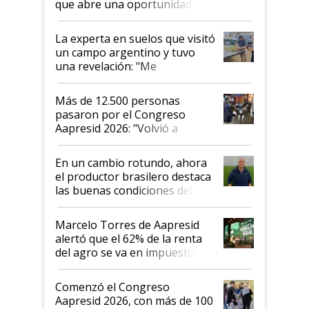
que abre una oportunidad en
el lote
La experta en suelos que visitó
un campo argentino y tuvo
una revelación: "Me
impresionó mucho"
Más de 12.500 personas
pasaron por el Congreso
Aapresid 2026: "Volvió a
demostrar que hablar del
suelo es hablar de todo el
En un cambio rotundo, ahora
sistema productivo"
el productor brasilero destaca
las buenas condiciones del
agro argentino para invertir:
"Los veo más motivados"
Marcelo Torres de Aapresid
alertó que el 62% de la renta
del agro se va en impuestos:
"No es bueno que en
Argentina se sigan discutiendo
Comenzó el Congreso
las mismas cosas de hace 50
Aapresid 2026, con más de 100
años"