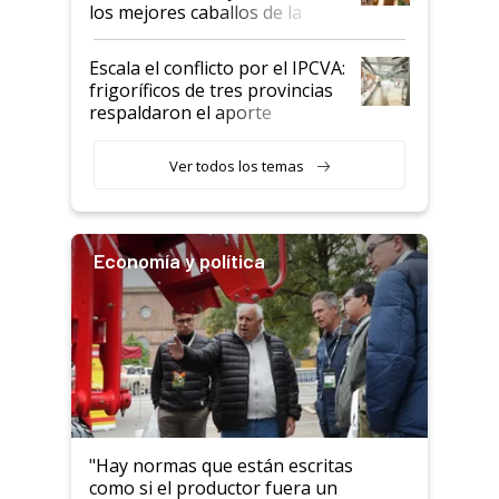
los mejores caballos de la
Argentina y los mitos que
todavía hacen sufrir a estos
Escala el conflicto por el IPCVA:
animales: "Mientras me
frigoríficos de tres provincias
descalificaban, yo seguí
respaldaron el aporte
haciendo currículum"
obligatorio
Ver todos los temas
Economía y política
"Hay normas que están escritas
como si el productor fuera un