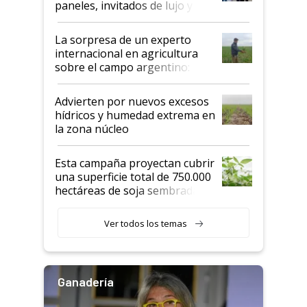
paneles, invitados de lujo y
todas las tendencias
La sorpresa de un experto
internacional en agricultura
sobre el campo argentino:
"Estoy muy impresionado"
Advierten por nuevos excesos
hídricos y humedad extrema en
la zona núcleo
Esta campaña proyectan cubrir
una superficie total de 750.000
hectáreas de soja sembradas
con una nueva generación de
variedades que marcan un
Ver todos los temas
salto tecnológico en genética y
rendimiento
Ganadería