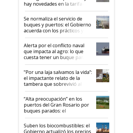
hay novedades en la tarifa de
la hidrovía
Se normaliza el servicio de
buques y puertos: el Gobierno
acuerda con los prácticos y
suspende el decreto de
desregulación
Alerta por el conflicto naval
que impacta al agro: lo que
cuesta tener un buque parado
y el peligro de que Argentina
pase a ser "país sucio"
"Por una laja salvamos la vida":
el impactante relato de la
tambera que sobrevivió al
tornado
“Alta preocupación” en los
puertos del Gran Rosario por
buques parados: el
funcionamiento de las
exportadoras en tensión tras
Suben los biocombustibles: el
la medida de fuerza de los
Gobierno actualizó los precios