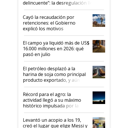
delincuente”: la desregulación llegó
al Congreso Aapresid y hasta se
habló del financiamiento al IPCVA
Cayó la recaudación por
retenciones: el Gobierno
explicó los motivos
El campo ya liquidó más de US$
16.000 millones en 2026: qué
pasó en julio
El petróleo desplazó a la
harina de soja como principal
producto exportado, y aún así
el agro aportó casi seis de cada
diez dólares y sostuvo el
Récord para el agro: la
liderazgo en un semestre
actividad llegó a su máximo
récord
histórico impulsada por la
cosecha y las exportaciones
Levantó un acopio a los 19,
creó el lugar que elige Messi y