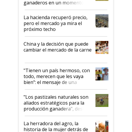
ganaderos en un momento
histórico para la actividad
La hacienda recuperó precio,
pero el mercado ya mira el
próximo techo
China y la decisión que puede
cambiar el mercado de la carne
"Tienen un país hermoso, con
todo, merecen que les vaya
bien": el mensaje de una
ganadera uruguaya sobre las
oportunidades que se abren
"Los pastizales naturales son
para el agro en Argentina, con
aliados estratégicos para la
foco en la carne
producción ganadera", destaca
la iniciativa que ya reúne a 46
establecimientos en Argentina
La herradora del agro, la
historia de la mujer detrás de