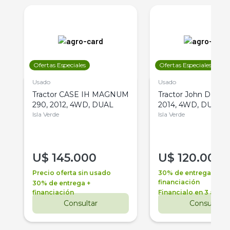
Ofertas Especiales
Ofertas Especiales
Usado
Usado
Tractor CASE IH MAGNUM
Tractor John Deere 
290, 2012, 4WD, DUAL
2014, 4WD, DUAL
Isla Verde
Isla Verde
U$
145.000
U$
120.000
Precio oferta sin usado
30% de entrega +
financiación
30% de entrega +
financiación
Financialo en 3 años
Consultar
Consultar