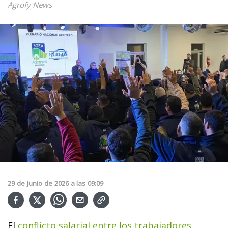
Agrofy News
29
de
Junio
de
2026
a las
09:09
El
conflicto salarial entre los trabajadores