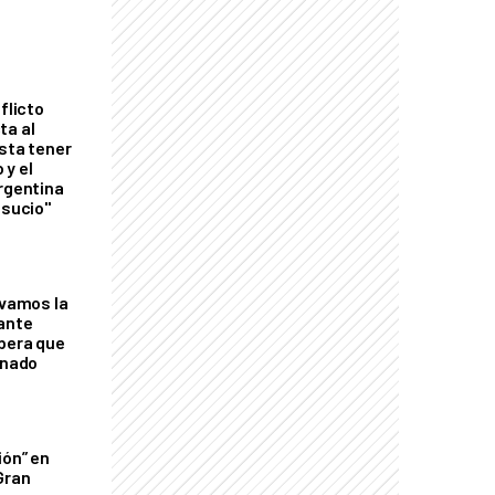
flicto
ta al
esta tener
 y el
Argentina
 sucio"
lvamos la
tante
mbera que
rnado
ión” en
Gran