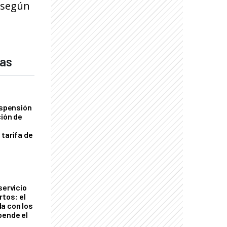
, según
das
uspensión
ción de
 tarifa de
servicio
rtos: el
a con los
pende el