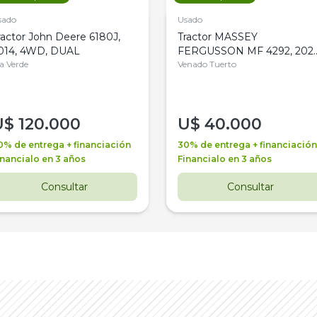
sado
Usado
ractor John Deere 6180J,
Tractor MASSEY
014, 4WD, DUAL
FERGUSSON MF 4292, 2020
la Verde
4WD, PATON
Venado Tuerto
U$
120.000
U$
40.000
0% de entrega + financiación
30% de entrega + financiación
inancialo en 3 años
Financialo en 3 años
Consultar
Consultar