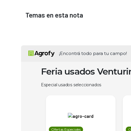
Temas en esta nota
¡Encontrá todo para tu campo!
Feria usados Ventur
Especial usados seleccionados
les
Ofertas Especiales
O