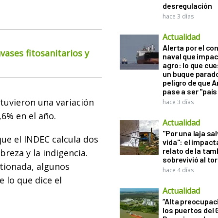
desregulación
hace 3 días
Actualidad
Alerta por el con
ases fitosanitarios y
naval que impac
agro: lo que cu
un buque parado
peligro de que 
pase a ser "país
tuvieron una variación
hace 3 días
,6% en el año.
Actualidad
"Por una laja sa
que el INDEC calcula dos
vida": el impac
relato de la ta
breza y la indigencia.
sobrevivió al to
tionada, algunos
hace 4 días
 lo que dice el
Actualidad
“Alta preocupac
los puertos del 