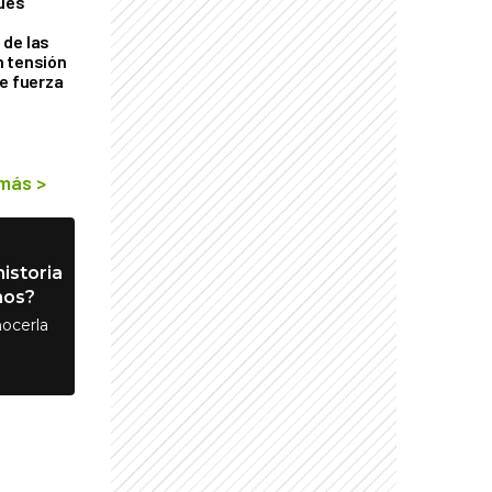
ques
de las
n tensión
de fuerza
s
 más
>
istoria
nos?
ocerla