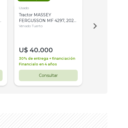
Usado
Usado
Tractor MASSEY
Tractor AGCO ALL
,
FERGUSSON MF 4297, 2020,
2003, 4WD, PA
4WD, PATON
Venado Tuerto
Venado Tuerto
U$
40.000
U$
30.000
30% de entrega + financiación
30% de entrega + 
Financialo en 4 años
Financialo en 3 a
Consultar
Consul