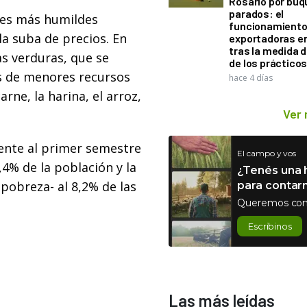
Rosario por bu
parados: el
ores más humildes
funcionamiento 
la suba de precios. En
exportadoras e
tras la medida 
las verduras, que se
de los práctico
ias de menores recursos
hace 4 días
ne, la harina, el arroz,
Ver
iente al primer semestre
El campo y vos
,4% de la población y la
¿Tenés una h
 pobreza- al 8,2% de las
para contar
Queremos con
Escribinos
Las más leídas