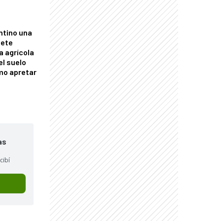
ntino una
mete
a agrícola
el suelo
mo apretar
as
cibí