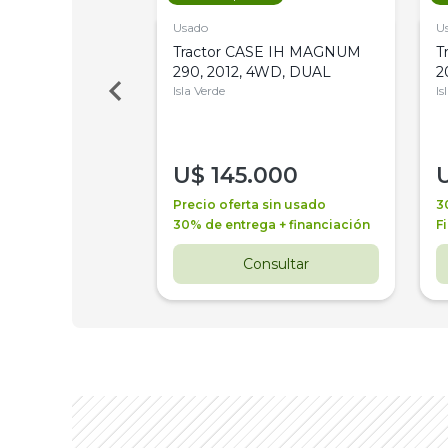
Usado
U
a Metalfor 7040,
Tractor CASE IH MAGNUM
T
Bot 32 Mts
290, 2012, 4WD, DUAL
2
Isla Verde
Is
000
U$
145.000
a + financiación
Precio oferta sin usado
3
 4 años
30% de entrega + financiación
F
nsultar
Consultar