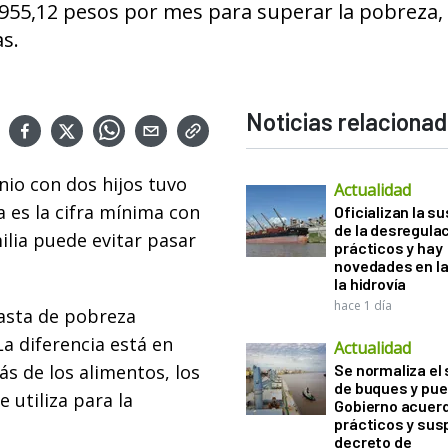
tó 955,12 pesos por mes para superar la pobreza
as.
Noticias relaciona
nio con dos hijos tuvo
Actualidad
a es la cifra mínima con
Oficializan la s
de la desregula
milia puede evitar pasar
prácticos y hay
novedades en la
la hidrovía
hace 1 día
nasta de pobreza
La diferencia está en
Actualidad
ás de los alimentos, los
Se normaliza el 
de buques y pue
e utiliza para la
Gobierno acuerd
prácticos y sus
decreto de