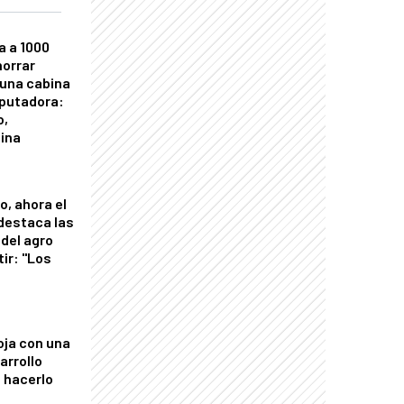
a a 1000
horrar
 una cabina
putadora:
o,
tina
o, ahora el
 destaca las
del agro
tir: "Los
"
oja con una
arrollo
 hacerlo