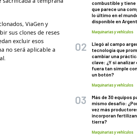
 sacrificada a temprana
combustible y tiene
que parece una com
lo último en el mund
disponible en Argen
clonados, ViaGen y
bir sus clones de reses
Maquinarias y vehículos
edan excluir esos
Llegó al campo arge
a no será aplicable a
tecnología que pro
cambiar una práctic
al.
clave: ¿Y si analizar 
fuera tan simple co
un botón?
Maquinarias y vehículos
Más de 30 equipos p
mismo desafío: ¿Po
vez más productore
incorporan fertiliza
tierra?
Maquinarias y vehículos