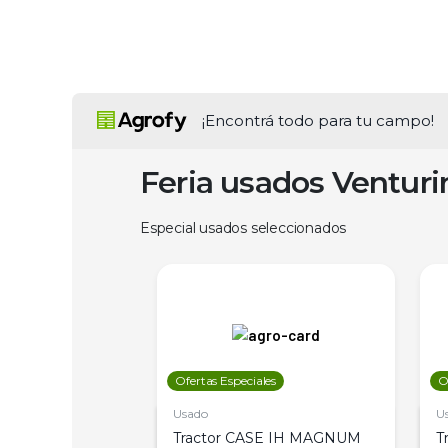
¡Encontrá todo para tu campo!
Feria usados Ventur
Especial usados seleccionados
les
Ofertas Especiales
O
Usado
U
a Metalfor 7040,
Tractor CASE IH MAGNUM
T