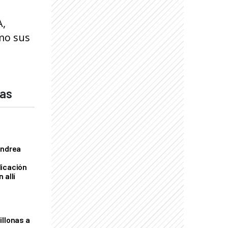
A,
omo sus
das
Andrea
licación
 allí
illonas a