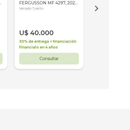
,
FERGUSSON MF 4297, 2020,
2003, 4WD, PA
4WD, PATON
Venado Tuerto
Venado Tuerto
U$
40.000
U$
30.000
30% de entrega + financiación
30% de entrega + 
Financialo en 4 años
Financialo en 3 a
Consultar
Consul