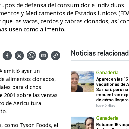
 grupos de defensa del consumidor e individuos
imentos y Medicamentos de Estados Unidos (FD
r que las vacas, cerdos y cabras clonados, así c
onas usen como alimento.
Noticias relaciona
DA emitió ayer un
Ganadería
 de alimentos clonados,
Aparecen las 15
vaquillonas de 
iales para dichos
Sarnari, pero no
e 2001 sobre las ventas
encuentran exp
de cómo llegaron
o de Agricultura
hace 2 días
to.
Ganadería
s, como Tyson Foods, el
Robaron 15 vaqu