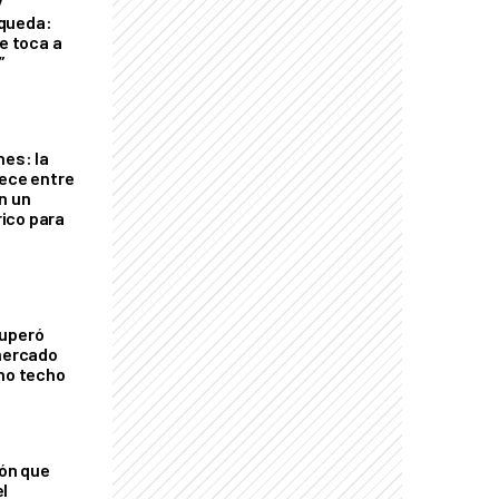
y
queda:
le toca a
”
nes: la
rece entre
n un
ico para
cuperó
 mercado
imo techo
ión que
l