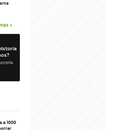
arne
 más
>
istoria
nos?
ocerla
a a 1000
horrar