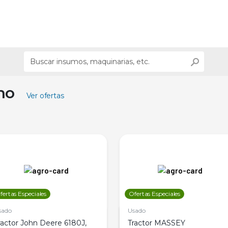
ino
Ver ofertas
fertas Especiales
Ofertas Especiales
sado
Usado
ractor John Deere 6180J,
Tractor MASSEY