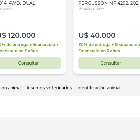
014, 4WD, DUAL
FERGUSSON MF 4292, 2020
la Verde
4WD, PATON
Venado Tuerto
U$
120.000
U$
40.000
0% de entrega + financiación
30% de entrega + financiación
inancialo en 3 años
Financialo en 3 años
Consultar
Consultar
ción animal
Insumos veterinarios
Identificación animal