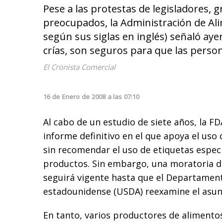
Pese a las protestas de legisladores,
preocupados, la Administración de Al
según sus siglas en inglés) señaló aye
crías, son seguros para que las pers
El Cronista Comercial
16
de
Enero
de
2008
a las
07:10
Al cabo de un estudio de siete años, la F
informe definitivo en el que apoya el uso
sin recomendar el uso de etiquetas espec
productos. Sin embargo, una moratoria d
seguirá vigente hasta que el Departament
estadounidense (USDA) reexamine el asun
En tanto, varios productores de alimento