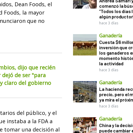
Andrea Sarnari 
idos, Dean Foods, el
comenzó la bús
“Todos los días 
ld Foods, la mayor
algún productor
anunciaron que no
hace 3 días
Ganadería
Cuesta $6 millo
inversión que c
los ganaderos e
momento histór
la actividad
mbios, dijo que recién
hace 3 días
 dejó de ser "para
 claro del gobierno
Ganadería
La hacienda re
precio, pero el
ya mira el próx
hace 3 días
arios del público, y el
Ganadería
e instaba a la FDA a
China y la decis
e tomar una decisión al
puede cambiar e