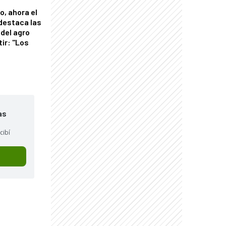
o, ahora el
 destaca las
del agro
tir: "Los
"
as
cibí