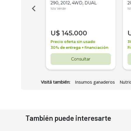
Bot 32 Mts
290, 2012, 4WD, DUAL
2
Isla Verde
Is
000
U$
145.000
a + financiación
Precio oferta sin usado
3
 4 años
30% de entrega + financiación
F
nsultar
Consultar
Visitá también:
Insumos ganaderos
Nutri
También puede interesarte