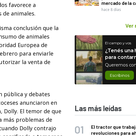
mercado de la c
dos favorece a
hace 8 días
 de animales.
Ver
isma conclusión que la
onsumo de animales
El campo y vos
toridad Europea de
¿Tenés una h
febrero para enviarle
para contar
torizar la venta de
Queremos con
Escribinos
n pública y debates
scoceses anunciaron en
Las más leídas
 Dolly. El temor de que
s a más problemas de
El tractor que trabaj
cuando Dolly contrajo
revoluciones para a