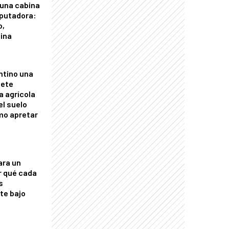
 una cabina
putadora:
o,
tina
ntino una
mete
a agrícola
el suelo
mo apretar
ara un
r qué cada
s
nte bajo