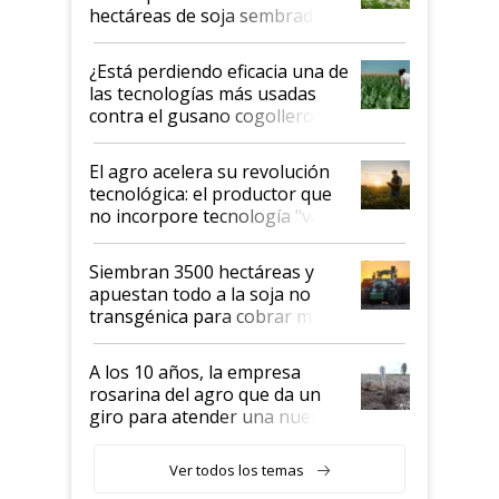
hectáreas de soja sembradas
con una nueva generación de
variedades que marcan un
¿Está perdiendo eficacia una de
salto tecnológico en genética y
las tecnologías más usadas
rendimiento
contra el gusano cogollero? El
desafío de una tecnología clave
El agro acelera su revolución
tecnológica: el productor que
no incorpore tecnología "va a
perder el tren"
Siembran 3500 hectáreas y
apuestan todo a la soja no
transgénica para cobrar más
por tonelada: compraron un
semillero
A los 10 años, la empresa
rosarina del agro que da un
giro para atender una nueva
etapa en el agro
Ver todos los temas