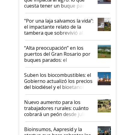
cuesta tener un buque parado
y el peligro de que Argentina
pase a ser "país sucio"
"Por una laja salvamos la vida":
el impactante relato de la
tambera que sobrevivió al
tornado
“Alta preocupación” en los
puertos del Gran Rosario por
buques parados: el
funcionamiento de las
exportadoras en tensión tras
Suben los biocombustibles: el
la medida de fuerza de los
Gobierno actualizó los precios
prácticos
del biodiésel y el bioetanol
Nuevo aumento para los
trabajadores rurales: cuánto
cobrará un peón desde julio
Bioinsumos, Aapresid y la