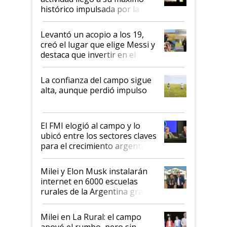
récord
histórico impulsada por la
cosecha y las exportaciones
Levantó un acopio a los 19,
creó el lugar que elige Messi y
destaca que invertir en el
kirchnerismo era como "darle
plata a un hijo para droga":
La confianza del campo sigue
Juan Félix Rossetti, el libertario
alta, aunque perdió impulso
que de una dura crisis salió
más fuerte y apuesta al cambio
de Milei
El FMI elogió al campo y lo
ubicó entre los sectores claves
para el crecimiento argentino
Milei y Elon Musk instalarán
internet en 6000 escuelas
rurales de la Argentina gracias
a un acuerdo con Starlink
Milei en La Rural: el campo
apoyó el rumbo, pero sin