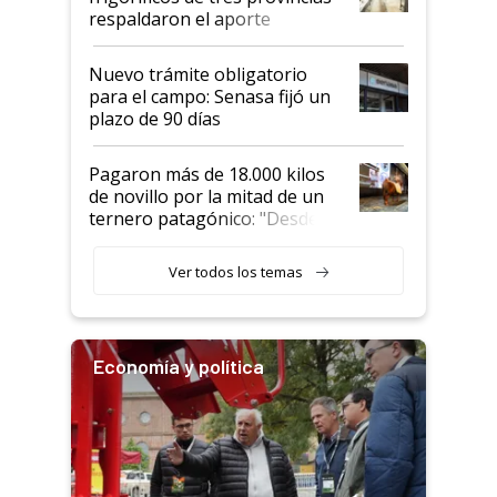
descalificaban, yo seguí
respaldaron el aporte
haciendo currículum"
obligatorio
Nuevo trámite obligatorio
para el campo: Senasa fijó un
plazo de 90 días
Pagaron más de 18.000 kilos
de novillo por la mitad de un
ternero patagónico: "Desde
que bajó del camión empezó a
llamar la atención"
Ver todos los temas
Economía y política