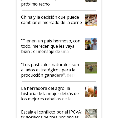
próximo techo
China y la decisión que puede
cambiar el mercado de la carne
"Tienen un país hermoso, con
todo, merecen que les vaya
bien": el mensaje de una
ganadera uruguaya sobre las
oportunidades que se abren
"Los pastizales naturales son
para el agro en Argentina, con
aliados estratégicos para la
foco en la carne
producción ganadera", destaca
la iniciativa que ya reúne a 46
establecimientos en Argentina
La herradora del agro, la
historia de la mujer detrás de
los mejores caballos de la
Argentina y los mitos que
todavía hacen sufrir a estos
Escala el conflicto por el IPCVA:
animales: "Mientras me
frigoríficos de tres provincias