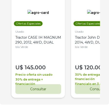
Ofertas Especiales
Ofertas Especiales
Usado
Usado
Tractor CASE IH MAGNUM
Tractor John Deere 
290, 2012, 4WD, DUAL
2014, 4WD, DUAL
Isla Verde
Isla Verde
U$
145.000
U$
120.000
Precio oferta sin usado
30% de entrega +
financiación
30% de entrega +
financiación
Financialo en 3 años
Consultar
Consultar