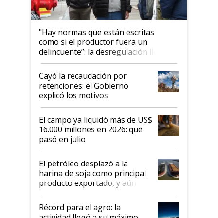
"Hay normas que están escritas
como si el productor fuera un
delincuente”: la desregulación llegó
al Congreso Aapresid y hasta se
habló del financiamiento al IPCVA
Cayó la recaudación por
retenciones: el Gobierno
explicó los motivos
El campo ya liquidó más de US$
16.000 millones en 2026: qué
pasó en julio
El petróleo desplazó a la
harina de soja como principal
producto exportado, y aún así
el agro aportó casi seis de cada
diez dólares y sostuvo el
Récord para el agro: la
liderazgo en un semestre
actividad llegó a su máximo