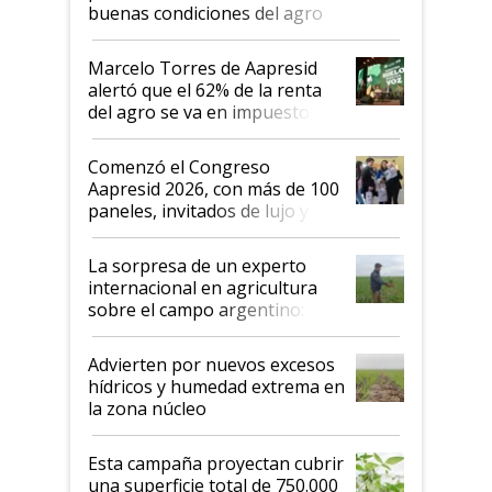
buenas condiciones del agro
argentino para invertir: "Los veo
más motivados"
Marcelo Torres de Aapresid
alertó que el 62% de la renta
del agro se va en impuestos:
"No es bueno que en
Argentina se sigan discutiendo
Comenzó el Congreso
las mismas cosas de hace 50
Aapresid 2026, con más de 100
años"
paneles, invitados de lujo y
todas las tendencias
La sorpresa de un experto
internacional en agricultura
sobre el campo argentino:
"Estoy muy impresionado"
Advierten por nuevos excesos
hídricos y humedad extrema en
la zona núcleo
Esta campaña proyectan cubrir
una superficie total de 750.000