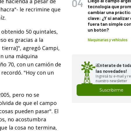
a de hacienda a pesar de
Llegó al campo arge
tecnología que pro
chacra"- le recrimine que
cambiar una práctic
íz.
clave: ¿Y si analizar 
fuera tan simple co
un botón?
 obtenido 50 quintales,
so es gracias a la
Maquinarias y vehículos
a tierra]", agregó Campi,
on una máquina
año 70, con un camión de
¡Enterate de tod
las novedades!
 recordó. "Hoy con un
Ingresá tu e-mail y re
nuestro newsletter
Suscribirme
2005, pero no se
 olvida de que el campo
 cosas pueden pasar". El
ños, no acostumbra
que la cosa no termina,