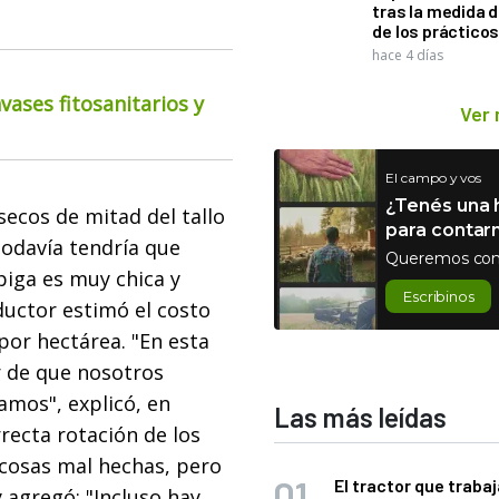
tras la medida 
de los práctico
hace 4 días
ases fitosanitarios y
Ver
El campo y vos
¿Tenés una h
secos de mitad del tallo
para contar
 todavía tendría que
Queremos con
spiga es muy chica y
Escribinos
ductor estimó el costo
por hectárea. "En esta
r de que nosotros
amos", explicó, en
Las más leídas
rrecta rotación de los
s cosas mal hechas, pero
El tractor que trabaj
y agregó: "Incluso hay