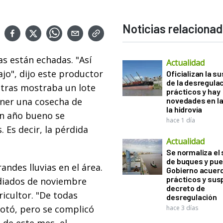
Noticias relaciona
as están echadas. "Así
Actualidad
ajo", dijo este productor
Oficializan la s
de la desregula
ntras mostraba un lote
prácticos y hay
ener una cosecha de
novedades en la
la hidrovía
un año bueno se
hace 1 día
. Es decir, la pérdida
Actualidad
Se normaliza el 
de buques y pue
ndes lluvias en el área.
Gobierno acuerd
prácticos y sus
diados de noviembre
decreto de
ricultor. "De todas
desregulación
rotó, pero se complicó
hace 3 días