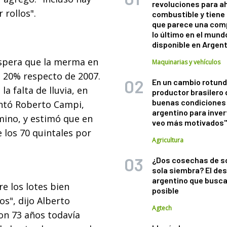
revoluciones para a
 rollos".
combustible y tiene
que parece una com
lo último en el mund
disponible en Argen
spera que la merma en
Maquinarias y vehículos
n 20% respecto de 2007.
En un cambio rotund
a falta de lluvia, en
productor brasilero
buenas condiciones 
entó Roberto Campi,
argentino para inver
mino, y estimó que en
veo más motivados
 los 70 quintales por
Agricultura
¿Dos cosechas de s
sola siembra? El des
argentino que busca
e los lotes bien
posible
s", dijo Alberto
Agtech
on 73 años todavía