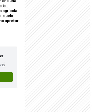
ntino una
mete
a agrícola
el suelo
mo apretar
as
cibí