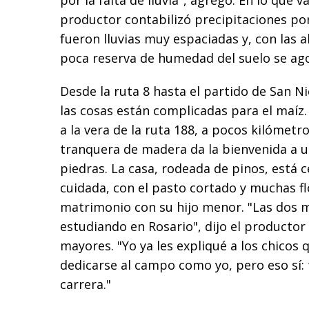
por la falta de lluvia", agregó. En lo que v
productor contabilizó precipitaciones po
fueron lluvias muy espaciadas y, con las a
poca reserva de humedad del suelo se ago
Desde la ruta 8 hasta el partido de San Ni
las cosas están complicadas para el maíz.
a la vera de la ruta 188, a pocos kilómet
tranquera de madera da la bienvenida a u
piedras. La casa, rodeada de pinos, está 
cuidada, con el pasto cortado y muchas flor
matrimonio con su hijo menor. "Las dos 
estudiando en Rosario", dijo el productor 
mayores. "Yo ya les expliqué a los chicos 
dedicarse al campo como yo, pero eso sí:
carrera."