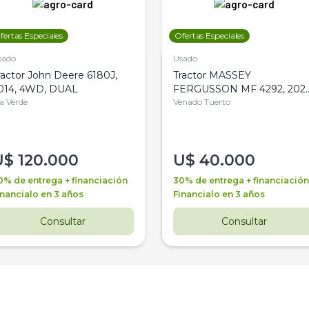
fertas Especiales
Ofertas Especiales
sado
Usado
ractor John Deere 6180J,
Tractor MASSEY
014, 4WD, DUAL
FERGUSSON MF 4292, 2020
la Verde
4WD, PATON
Venado Tuerto
U$
120.000
U$
40.000
0% de entrega + financiación
30% de entrega + financiación
inancialo en 3 años
Financialo en 3 años
Consultar
Consultar