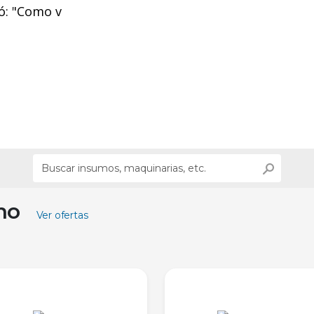
gó: "Como v
ino
Ver ofertas