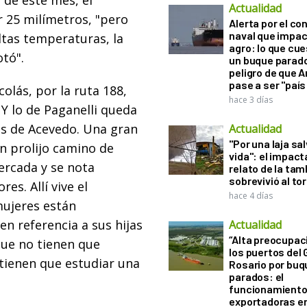
a de este mes, el
Actualidad
r 25 milímetros, "pero
Alerta por el con
naval que impac
ltas temperaturas, la
agro: lo que cu
tó".
un buque parado
peligro de que 
pase a ser "país
colás, por la ruta 188,
hace 3 días
 Y lo de Paganelli queda
ros de Acevedo. Una gran
Actualidad
"Por una laja sa
n prolijo camino de
vida": el impac
cercada y se nota
relato de la ta
sobrevivió al to
es. Allí vive el
hace 4 días
mujeres están
en referencia a sus hijas
Actualidad
“Alta preocupac
que no tienen que
los puertos del 
 tienen que estudiar una
Rosario por bu
parados: el
funcionamiento 
exportadoras e