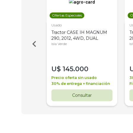
les
Ofertas Especiales
O
Usado
U
a Metalfor 7040,
Tractor CASE IH MAGNUM
T
Bot 32 Mts
290, 2012, 4WD, DUAL
2
Isla Verde
Is
000
U$
145.000
a + financiación
Precio oferta sin usado
3
 4 años
30% de entrega + financiación
F
nsultar
Consultar