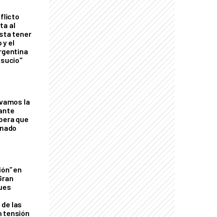
flicto
ta al
esta tener
 y el
Argentina
 sucio"
lvamos la
tante
mbera que
rnado
ión” en
Gran
ques
de las
n tensión