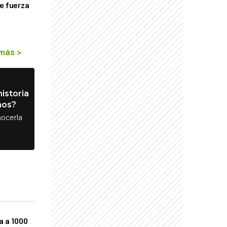
de fuerza
s
 más
>
istoria
nos?
ocerla
a a 1000