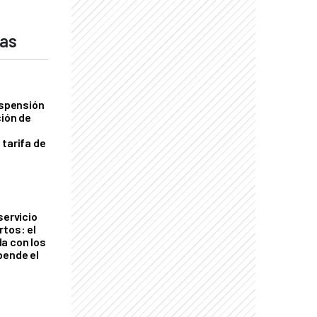
das
uspensión
ción de
 tarifa de
servicio
rtos: el
a con los
pende el