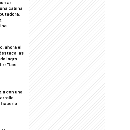
horrar
 una cabina
putadora:
o,
tina
o, ahora el
 destaca las
del agro
tir: "Los
"
oja con una
arrollo
 hacerlo