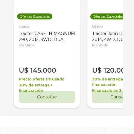
Ofertas Especiales
Ofertas Especiales
Usado
Usado
Tractor CASE IH MAGNUM
Tractor John Deere 
290, 2012, 4WD, DUAL
2014, 4WD, DUAL
Isla Verde
Isla Verde
U$
145.000
U$
120.000
Precio oferta sin usado
30% de entrega +
financiación
30% de entrega +
financiación
Financialo en 3 años
Consultar
Consultar