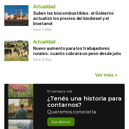
Actualidad
Suben los biocombustibles: el Gobierno
actualizó los precios del biodiésel y el
bioetanol
hace 3 días
Actualidad
Nuevo aumento para los trabajadores
rurales: cuánto cobrará un peón desde julio
hace 6 días
Ver más
>
El campo y vos
¿Tenés una historia para
contarnos?
Queremos conocerla
Escribinos