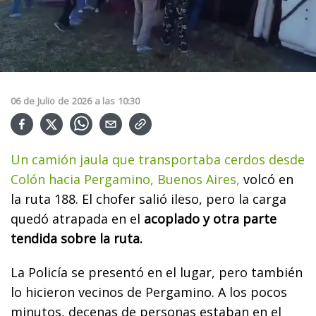
06
de
Julio
de
2026
a las
10:30
Un camión jaula que transportaba cerdos desde
Colón hacia Pergamino, Buenos Aires,
volcó en
la ruta 188. El chofer salió ileso, pero la carga
quedó atrapada en el
acoplado y otra parte
tendida sobre la ruta.
La Policía se presentó en el lugar, pero también
lo hicieron vecinos de Pergamino. A los pocos
minutos, decenas de personas estaban en el