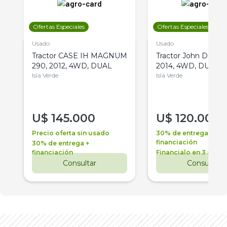
Ofertas Especiales
Ofertas Especiales
Usado
Usado
Tractor CASE IH MAGNUM
Tractor John Deere 
290, 2012, 4WD, DUAL
2014, 4WD, DUAL
Isla Verde
Isla Verde
U$
145.000
U$
120.000
Precio oferta sin usado
30% de entrega +
financiación
30% de entrega +
financiación
Financialo en 3 años
Consultar
Consultar