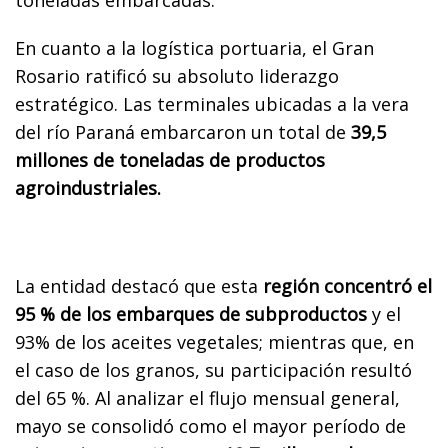
previo.
Embarques récords
La BCR destacó que el trigo fue el producto que
realizó el mayor aporte al crecimiento,
totalizando casi 10 millones de toneladas. Por
su parte, los envíos de maíz sumaron
19,1
millones de toneladas
, mientras que el girasol
evidenció un salto al superar el millón de
toneladas embarcadas.
En cuanto a la logística portuaria, el Gran
Rosario ratificó su absoluto liderazgo
estratégico. Las terminales ubicadas a la vera
del río Paraná embarcaron un total de
39,5