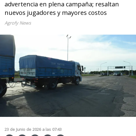
advertencia en plena campaña; resaltan
nuevos jugadores y mayores costos
Agrofy News
23
de
Junio
de
2026
a las
07:43