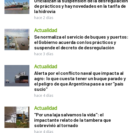
95 % de los embarques de subproductos
y el
93% de los aceites vegetales; mientras que, en
el caso de los granos, su participación resultó
del 65 %. Al analizar el flujo mensual general,
mayo se consolidó como el mayor período de
exigencia operativa con 10,7 millones de
toneladas despachadas.
Al detallar los destinos de los embarques,
la
mercadería llegó a 82 países.
Hubo una marcada
dependencia del mercado asiático, que
absorbió el 56 % del volumen total. Vietnam
fue el cliente más determinante al recibir 7,6
millones de toneladas, evidenciando un salto del
41 %. El podio de compradores de la
agroindustria se completó con China y Arabia