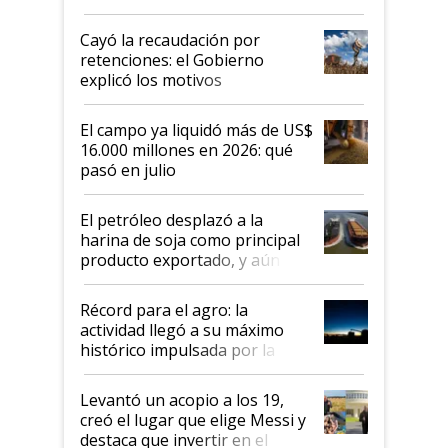
al Congreso Aapresid y hasta se
habló del financiamiento al IPCVA
Cayó la recaudación por
retenciones: el Gobierno
explicó los motivos
El campo ya liquidó más de US$
16.000 millones en 2026: qué
pasó en julio
El petróleo desplazó a la
harina de soja como principal
producto exportado, y aún así
el agro aportó casi seis de cada
diez dólares y sostuvo el
Récord para el agro: la
liderazgo en un semestre
actividad llegó a su máximo
récord
histórico impulsada por la
cosecha y las exportaciones
Levantó un acopio a los 19,
creó el lugar que elige Messi y
destaca que invertir en el