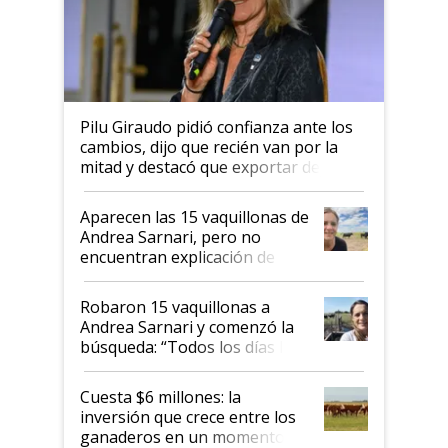
Pilu Giraudo pidió confianza ante los
cambios, dijo que recién van por la
mitad y destacó que exportar dejó de
ser "para unos pocos": "Tenemos un
mandato muy claro del gobierno
Aparecen las 15 vaquillonas de
nacional"
Andrea Sarnari, pero no
encuentran explicación de
cómo llegaron allí
Robaron 15 vaquillonas a
Andrea Sarnari y comenzó la
búsqueda: “Todos los días le
toca a algún productor”
Cuesta $6 millones: la
inversión que crece entre los
ganaderos en un momento