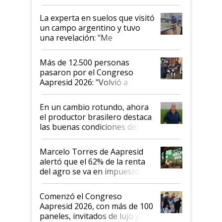
el lote
La experta en suelos que visitó
un campo argentino y tuvo
una revelación: "Me
impresionó mucho"
Más de 12.500 personas
pasaron por el Congreso
Aapresid 2026: "Volvió a
demostrar que hablar del
suelo es hablar de todo el
En un cambio rotundo, ahora
sistema productivo"
el productor brasilero destaca
las buenas condiciones del
agro argentino para invertir:
"Los veo más motivados"
Marcelo Torres de Aapresid
alertó que el 62% de la renta
del agro se va en impuestos:
"No es bueno que en
Argentina se sigan discutiendo
Comenzó el Congreso
las mismas cosas de hace 50
Aapresid 2026, con más de 100
años"
paneles, invitados de lujo y