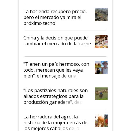
histórico para la actividad
La hacienda recuperó precio,
pero el mercado ya mira el
próximo techo
China y la decisión que puede
cambiar el mercado de la carne
"Tienen un país hermoso, con
todo, merecen que les vaya
bien": el mensaje de una
ganadera uruguaya sobre las
oportunidades que se abren
"Los pastizales naturales son
para el agro en Argentina, con
aliados estratégicos para la
foco en la carne
producción ganadera", destaca
la iniciativa que ya reúne a 46
establecimientos en Argentina
La herradora del agro, la
historia de la mujer detrás de
los mejores caballos de la