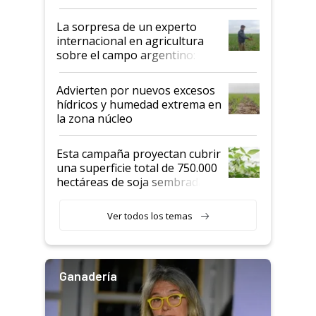
todas las tendencias
La sorpresa de un experto
internacional en agricultura
sobre el campo argentino:
"Estoy muy impresionado"
Advierten por nuevos excesos
hídricos y humedad extrema en
la zona núcleo
Esta campaña proyectan cubrir
una superficie total de 750.000
hectáreas de soja sembradas
con una nueva generación de
variedades que marcan un
Ver todos los temas
salto tecnológico en genética y
rendimiento
Ganadería