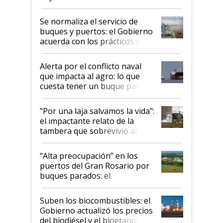
la hidrovía
Se normaliza el servicio de
buques y puertos: el Gobierno
acuerda con los prácticos y
suspende el decreto de
desregulación
Alerta por el conflicto naval
que impacta al agro: lo que
cuesta tener un buque parado
y el peligro de que Argentina
pase a ser "país sucio"
"Por una laja salvamos la vida":
el impactante relato de la
tambera que sobrevivió al
tornado
“Alta preocupación” en los
puertos del Gran Rosario por
buques parados: el
funcionamiento de las
exportadoras en tensión tras
Suben los biocombustibles: el
la medida de fuerza de los
Gobierno actualizó los precios
prácticos
del biodiésel y el bioetanol