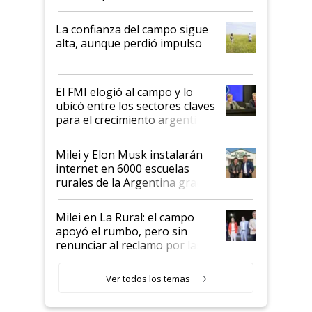
kirchnerismo era como "darle
plata a un hijo para droga":
La confianza del campo sigue
Juan Félix Rossetti, el libertario
alta, aunque perdió impulso
que de una dura crisis salió
más fuerte y apuesta al cambio
de Milei
El FMI elogió al campo y lo
ubicó entre los sectores claves
para el crecimiento argentino
Milei y Elon Musk instalarán
internet en 6000 escuelas
rurales de la Argentina gracias
a un acuerdo con Starlink
Milei en La Rural: el campo
apoyó el rumbo, pero sin
renunciar al reclamo por las
retenciones
Ver todos los temas