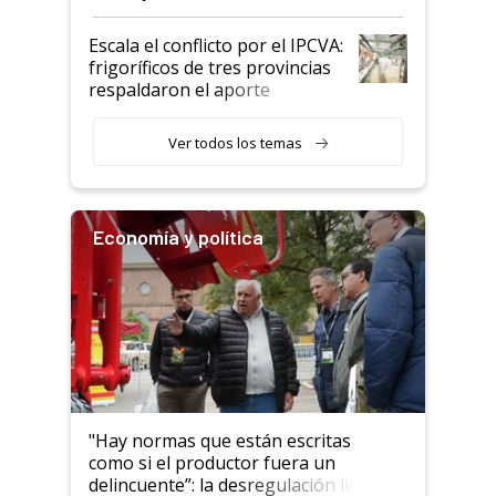
Argentina y los mitos que
todavía hacen sufrir a estos
Escala el conflicto por el IPCVA:
animales: "Mientras me
frigoríficos de tres provincias
descalificaban, yo seguí
respaldaron el aporte
haciendo currículum"
obligatorio
Ver todos los temas
Economía y política
"Hay normas que están escritas
como si el productor fuera un
delincuente”: la desregulación llegó