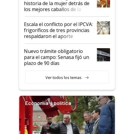
historia de la mujer detrás de
los mejores caballos de la
Argentina y los mitos que
todavía hacen sufrir a estos
Escala el conflicto por el IPCVA:
animales: "Mientras me
frigoríficos de tres provincias
descalificaban, yo seguí
respaldaron el aporte
haciendo currículum"
obligatorio
Nuevo trámite obligatorio
para el campo: Senasa fijó un
plazo de 90 días
Ver todos los temas
Economía y política