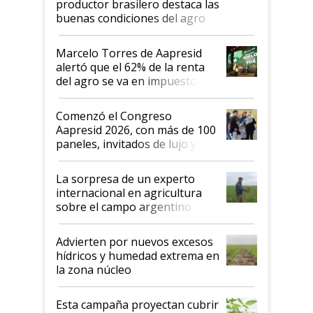
productor brasilero destaca las
buenas condiciones del agro
argentino para invertir: "Los veo
más motivados"
Marcelo Torres de Aapresid
alertó que el 62% de la renta
del agro se va en impuestos:
"No es bueno que en
Argentina se sigan discutiendo
Comenzó el Congreso
las mismas cosas de hace 50
Aapresid 2026, con más de 100
años"
paneles, invitados de lujo y
todas las tendencias
La sorpresa de un experto
internacional en agricultura
sobre el campo argentino:
"Estoy muy impresionado"
Advierten por nuevos excesos
hídricos y humedad extrema en
la zona núcleo
Esta campaña proyectan cubrir