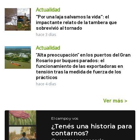
Actualidad
"Por una laja salvamos la vida": el
impactante relato de la tambera que
sobrevivió al tornado
hace 3 días
Actualidad
“Alta preocupación” en los puertos del Gran
Rosario por buques parados: el
funcionamiento de las exportadoras en
tensión tras la medida de fuerza de los
prácticos
hace 4 días
Ver más
>
El campo y vos
¿Tenés una historia para
contarnos?