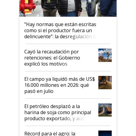
"Hay normas que están escritas
como si el productor fuera un
delincuente”: la desregulación llegó
al Congreso Aapresid y hasta se
habló del financiamiento al IPCVA
Cayó la recaudación por
retenciones: el Gobierno
explicó los motivos
El campo ya liquidó más de US$
16.000 millones en 2026: qué
pasó en julio
El petróleo desplazó a la
harina de soja como principal
producto exportado, y aún así
el agro aportó casi seis de cada
diez dólares y sostuvo el
Récord para el agro: la