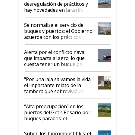
desregulación de prácticos y
hay novedades en la tarifa de
la hidrovía
Se normaliza el servicio de
buques y puertos: el Gobierno
acuerda con los prácticos y
suspende el decreto de
desregulación
Alerta por el conflicto naval
que impacta al agro: lo que
cuesta tener un buque parado
y el peligro de que Argentina
pase a ser "país sucio"
"Por una laja salvamos la vida":
el impactante relato de la
tambera que sobrevivió al
tornado
“Alta preocupación” en los
puertos del Gran Rosario por
buques parados: el
funcionamiento de las
exportadoras en tensión tras
Suben los biocombustibles: el