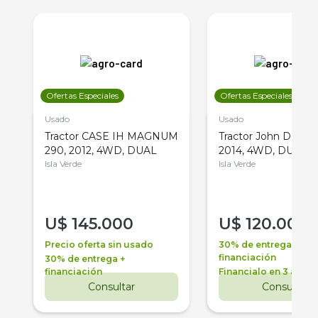
Ofertas Especiales
Ofertas Especiales
Usado
Usado
Tractor CASE IH MAGNUM
Tractor John Deere 
290, 2012, 4WD, DUAL
2014, 4WD, DUAL
Isla Verde
Isla Verde
U$
145.000
U$
120.000
Precio oferta sin usado
30% de entrega +
financiación
30% de entrega +
financiación
Financialo en 3 años
Consultar
Consultar