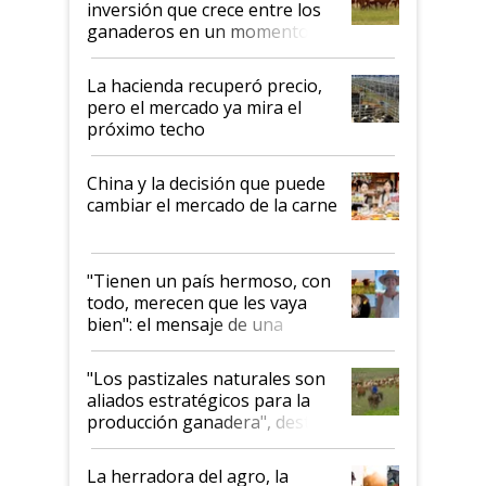
inversión que crece entre los
ganaderos en un momento
histórico para la actividad
La hacienda recuperó precio,
pero el mercado ya mira el
próximo techo
China y la decisión que puede
cambiar el mercado de la carne
"Tienen un país hermoso, con
todo, merecen que les vaya
bien": el mensaje de una
ganadera uruguaya sobre las
oportunidades que se abren
"Los pastizales naturales son
para el agro en Argentina, con
aliados estratégicos para la
foco en la carne
producción ganadera", destaca
la iniciativa que ya reúne a 46
establecimientos en Argentina
La herradora del agro, la