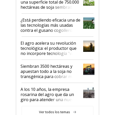
una superficie total de 750.000
hectáreas de soja sembradas
con una nueva generación de
variedades que marcan un
¿Está perdiendo eficacia una de
salto tecnológico en genética y
las tecnologías más usadas
rendimiento
contra el gusano cogollero? El
desafío de una tecnología clave
El agro acelera su revolución
tecnológica: el productor que
no incorpore tecnología "va a
perder el tren"
Siembran 3500 hectáreas y
apuestan todo a la soja no
transgénica para cobrar más
por tonelada: compraron un
semillero
A los 10 años, la empresa
rosarina del agro que da un
giro para atender una nueva
etapa en el agro
Ver todos los temas