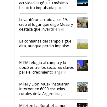
liderazgo en un semestre
actividad llegó a su máximo
récord
histórico impulsada por la
cosecha y las exportaciones
Levantó un acopio a los 19,
creó el lugar que elige Messi y
destaca que invertir en el
kirchnerismo era como "darle
plata a un hijo para droga":
La confianza del campo sigue
Juan Félix Rossetti, el libertario
alta, aunque perdió impulso
que de una dura crisis salió
más fuerte y apuesta al cambio
de Milei
El FMI elogió al campo y lo
ubicó entre los sectores claves
para el crecimiento argentino
Milei y Elon Musk instalarán
internet en 6000 escuelas
rurales de la Argentina gracias
a un acuerdo con Starlink
Milei en La Rural: el campo