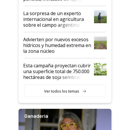
todas las tendencias
La sorpresa de un experto
internacional en agricultura
sobre el campo argentino:
"Estoy muy impresionado"
Advierten por nuevos excesos
hídricos y humedad extrema en
la zona núcleo
Esta campaña proyectan cubrir
una superficie total de 750.000
hectáreas de soja sembradas
con una nueva generación de
variedades que marcan un
Ver todos los temas
salto tecnológico en genética y
rendimiento
Ganadería