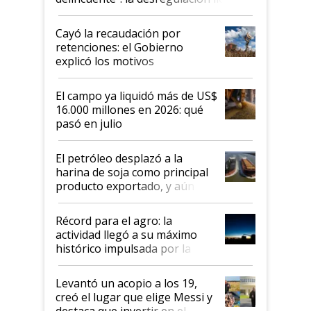
al Congreso Aapresid y hasta se
habló del financiamiento al IPCVA
Cayó la recaudación por
retenciones: el Gobierno
explicó los motivos
El campo ya liquidó más de US$
16.000 millones en 2026: qué
pasó en julio
El petróleo desplazó a la
harina de soja como principal
producto exportado, y aún así
el agro aportó casi seis de cada
diez dólares y sostuvo el
Récord para el agro: la
liderazgo en un semestre
actividad llegó a su máximo
récord
histórico impulsada por la
cosecha y las exportaciones
Levantó un acopio a los 19,
creó el lugar que elige Messi y
destaca que invertir en el