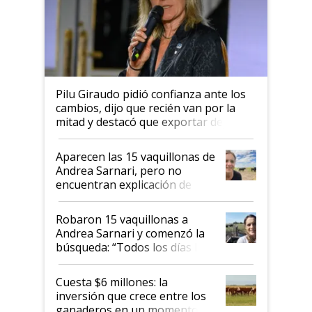
Pilu Giraudo pidió confianza ante los
cambios, dijo que recién van por la
mitad y destacó que exportar dejó de
ser "para unos pocos": "Tenemos un
mandato muy claro del gobierno
Aparecen las 15 vaquillonas de
nacional"
Andrea Sarnari, pero no
encuentran explicación de
cómo llegaron allí
Robaron 15 vaquillonas a
Andrea Sarnari y comenzó la
búsqueda: “Todos los días le
toca a algún productor”
Cuesta $6 millones: la
inversión que crece entre los
ganaderos en un momento