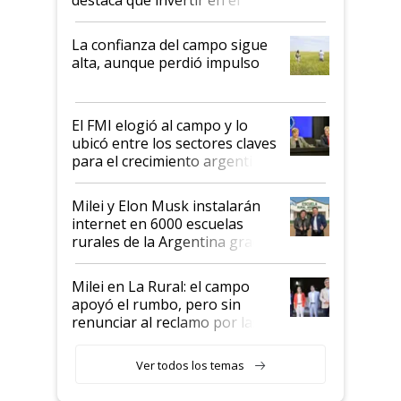
kirchnerismo era como "darle
plata a un hijo para droga":
La confianza del campo sigue
Juan Félix Rossetti, el libertario
alta, aunque perdió impulso
que de una dura crisis salió
más fuerte y apuesta al cambio
de Milei
El FMI elogió al campo y lo
ubicó entre los sectores claves
para el crecimiento argentino
Milei y Elon Musk instalarán
internet en 6000 escuelas
rurales de la Argentina gracias
a un acuerdo con Starlink
Milei en La Rural: el campo
apoyó el rumbo, pero sin
renunciar al reclamo por las
retenciones
Ver todos los temas