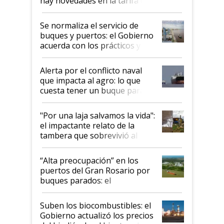
hay novedades en la tarifa de
la hidrovía
Se normaliza el servicio de
buques y puertos: el Gobierno
acuerda con los prácticos y
suspende el decreto de
desregulación
Alerta por el conflicto naval
que impacta al agro: lo que
cuesta tener un buque parado
y el peligro de que Argentina
pase a ser "país sucio"
"Por una laja salvamos la vida":
el impactante relato de la
tambera que sobrevivió al
tornado
“Alta preocupación” en los
puertos del Gran Rosario por
buques parados: el
funcionamiento de las
exportadoras en tensión tras
Suben los biocombustibles: el
la medida de fuerza de los
Gobierno actualizó los precios
prácticos