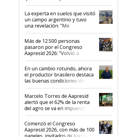
el lote
La experta en suelos que visitó
un campo argentino y tuvo
una revelación: "Me
impresionó mucho"
Más de 12.500 personas
pasaron por el Congreso
Aapresid 2026: "Volvió a
demostrar que hablar del
suelo es hablar de todo el
En un cambio rotundo, ahora
sistema productivo"
el productor brasilero destaca
las buenas condiciones del
agro argentino para invertir:
"Los veo más motivados"
Marcelo Torres de Aapresid
alertó que el 62% de la renta
del agro se va en impuestos:
"No es bueno que en
Argentina se sigan discutiendo
Comenzó el Congreso
las mismas cosas de hace 50
Aapresid 2026, con más de 100
años"
paneles, invitados de lujo y