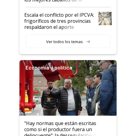
Argentina y los mitos que
todavía hacen sufrir a estos
Escala el conflicto por el IPCVA:
animales: "Mientras me
frigoríficos de tres provincias
descalificaban, yo seguí
respaldaron el aporte
haciendo currículum"
obligatorio
Ver todos los temas
Economía y política
"Hay normas que están escritas
como si el productor fuera un
delincuente”: la desregulación llegó