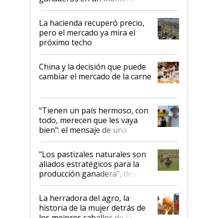
histórico para la actividad
La hacienda recuperó precio,
pero el mercado ya mira el
próximo techo
China y la decisión que puede
cambiar el mercado de la carne
"Tienen un país hermoso, con
todo, merecen que les vaya
bien": el mensaje de una
ganadera uruguaya sobre las
oportunidades que se abren
"Los pastizales naturales son
para el agro en Argentina, con
aliados estratégicos para la
foco en la carne
producción ganadera", destaca
la iniciativa que ya reúne a 46
establecimientos en Argentina
La herradora del agro, la
historia de la mujer detrás de
los mejores caballos de la