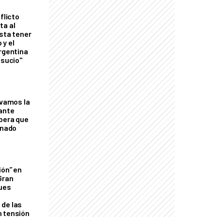
flicto
ta al
esta tener
 y el
Argentina
 sucio"
lvamos la
tante
mbera que
rnado
ión” en
Gran
ques
de las
n tensión