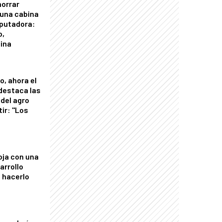
horrar
 una cabina
putadora:
o,
tina
o, ahora el
 destaca las
del agro
tir: "Los
"
oja con una
arrollo
 hacerlo