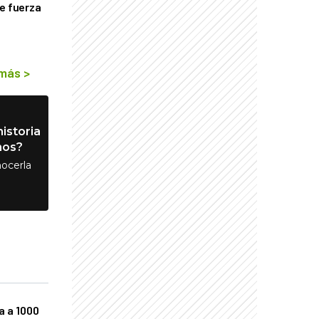
de fuerza
s
 más
>
istoria
nos?
ocerla
a a 1000