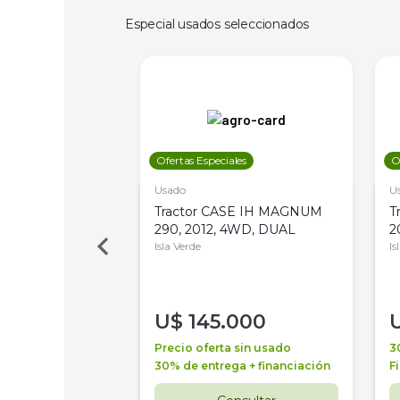
Especial usados seleccionados
les
Ofertas Especiales
O
Usado
U
a Metalfor 7040,
Tractor CASE IH MAGNUM
T
Bot 32 Mts
290, 2012, 4WD, DUAL
2
Isla Verde
Is
000
U$
145.000
a + financiación
Precio oferta sin usado
3
 4 años
30% de entrega + financiación
F