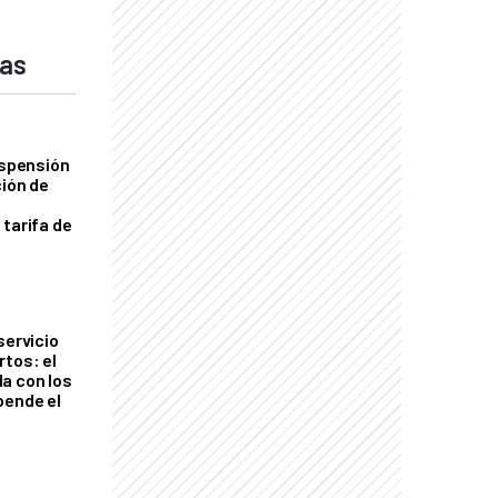
das
uspensión
ción de
 tarifa de
servicio
rtos: el
a con los
pende el