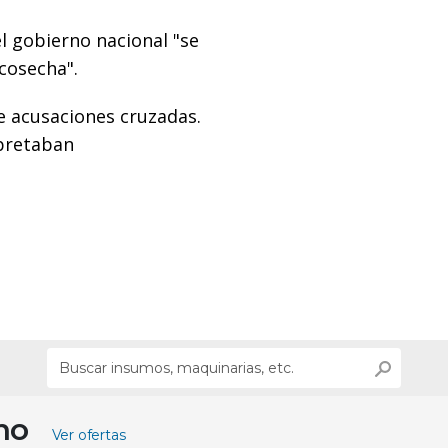
l gobierno nacional "se
cosecha".
de acusaciones cruzadas.
apretaban
ino
Ver ofertas