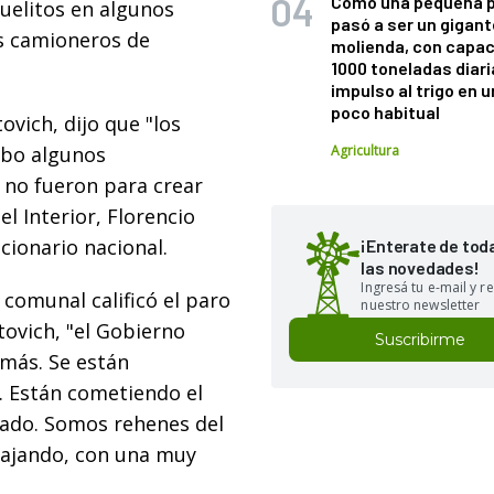
Cómo una pequeña 
uelitos en algunos
pasó a ser un gigant
os camioneros de
molienda, con capac
1000 toneladas diaria
impulso al trigo en 
poco habitual
ovich, dijo que "los
ubo algunos
Agricultura
 no fueron para crear
el Interior, Florencio
cionario nacional.
¡Enterate de tod
las novedades!
Ingresá tu e-mail y re
 comunal calificó el paro
nuestro newsletter
ovich, "el Gobierno
Suscribirme
 más. Se están
. Están cometiendo el
atado. Somos rehenes del
bajando, con una muy