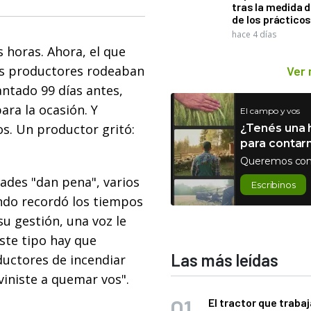
tras la medida 
de los práctico
hace 4 días
s horas. Ahora, el que
los productores rodeaban
Ver
antado 99 días antes,
ra la ocasión. Y
El campo y vos
s. Un productor gritó:
¿Tenés una h
para contar
Queremos con
dades "dan pena", varios
Escribinos
ando recordó los tiempos
su gestión, una voz le
este tipo hay que
Las más leídas
ductores de incendiar
viniste a quemar vos".
El tractor que trabaj