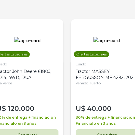
fertas Especiales
Ofertas Especiales
sado
Usado
ractor John Deere 6180J,
Tractor MASSEY
014, 4WD, DUAL
FERGUSSON MF 4292, 2020
la Verde
4WD, PATON
Venado Tuerto
U$
120.000
U$
40.000
0% de entrega + financiación
30% de entrega + financiación
inancialo en 3 años
Financialo en 3 años