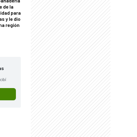
panadería
e de la
idad para
s y le dio
una región
as
cibí