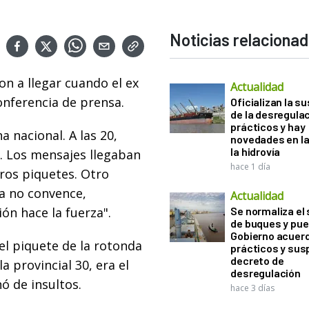
Noticias relaciona
n a llegar cuando el ex
Actualidad
onferencia de prensa.
Oficializan la s
de la desregula
prácticos y hay
a nacional. A las 20,
novedades en la
la hidrovía
o. Los mensajes llegaban
hace 1 día
ros piquetes. Otro
ta no convence,
Actualidad
ón hace la fuerza".
Se normaliza el 
de buques y pue
Gobierno acuerd
el piquete de la rotonda
prácticos y sus
decreto de
a provincial 30, era el
desregulación
nó de insultos.
hace 3 días