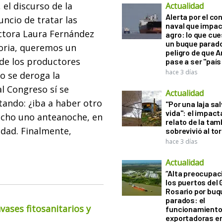
el discurso de la
Actualidad
Alerta por el con
uncio de tratar las
naval que impac
uctora Laura Fernández
agro: lo que cu
un buque parado
oria, queremos un
peligro de que 
a de los productores
pase a ser "país
hace 3 días
o se deroga la
al Congreso sí se
Actualidad
tando: ¿iba a haber otro
"Por una laja sa
vida": el impac
echo uno anteanoche, en
relato de la ta
idad. Finalmente,
sobrevivió al to
hace 3 días
Actualidad
“Alta preocupac
los puertos del 
Rosario por bu
parados: el
ases fitosanitarios y
funcionamiento 
exportadoras e