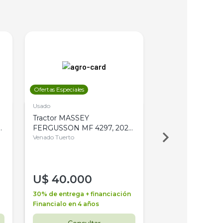
Ofertas Especiales
Ofertas Especiales
Usado
Usado
Tractor MASSEY
Tractor AGCO ALL
,
FERGUSSON MF 4297, 2020,
2003, 4WD, PA
4WD, PATON
Venado Tuerto
Venado Tuerto
U$
40.000
U$
30.000
30% de entrega + financiación
30% de entrega + 
Financialo en 4 años
Financialo en 3 a