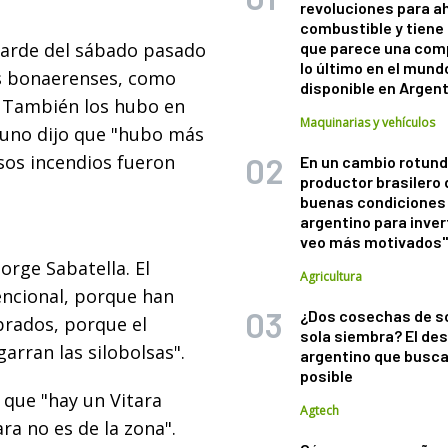
revoluciones para a
combustible y tiene
tarde del sábado pasado
que parece una com
lo último en el mund
os bonaerenses, como
disponible en Argen
. También los hubo en
Maquinarias y vehículos
imuno dijo que "hubo más
sos incendios fueron
En un cambio rotund
productor brasilero
buenas condiciones 
argentino para inver
veo más motivados
orge Sabatella. El
Agricultura
encional, porque han
¿Dos cosechas de s
brados, porque el
sola siembra? El des
arran las silobolsas".
argentino que busca
posible
 que "hay un Vitara
Agtech
ra no es de la zona".