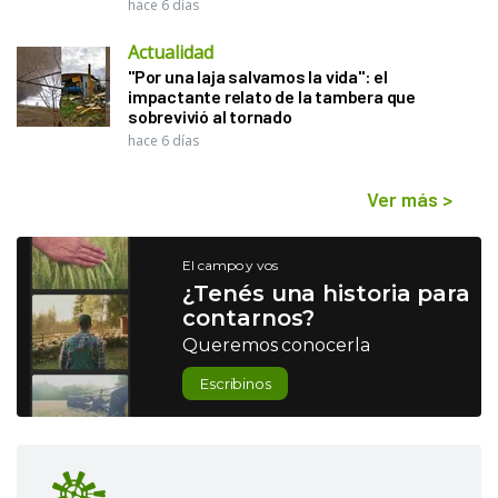
hace 6 días
Actualidad
"Por una laja salvamos la vida": el
impactante relato de la tambera que
sobrevivió al tornado
hace 6 días
Ver más
>
El campo y vos
¿Tenés una historia para
contarnos?
Queremos conocerla
Escribinos