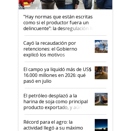
"Hay normas que están escritas
como si el productor fuera un
delincuente”: la desregulación llegó
al Congreso Aapresid y hasta se
habló del financiamiento al IPCVA
Cayó la recaudación por
retenciones: el Gobierno
explicó los motivos
El campo ya liquidó más de US$
16.000 millones en 2026: qué
pasó en julio
El petróleo desplazó a la
harina de soja como principal
producto exportado, y aún así
el agro aportó casi seis de cada
diez dólares y sostuvo el
Récord para el agro: la
liderazgo en un semestre
actividad llegó a su máximo
récord