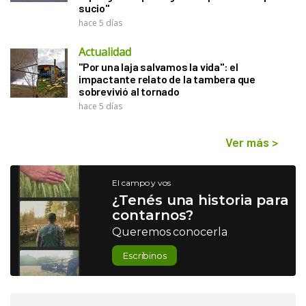
sucio"
hace 5 días
Actualidad
"Por una laja salvamos la vida": el
impactante relato de la tambera que
sobrevivió al tornado
hace 5 días
Ver más
>
El campo y vos
¿Tenés una historia para
contarnos?
Queremos conocerla
Escribinos