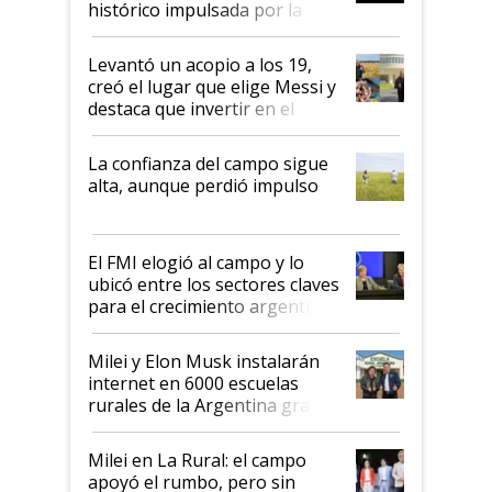
histórico impulsada por la
cosecha y las exportaciones
Levantó un acopio a los 19,
creó el lugar que elige Messi y
destaca que invertir en el
kirchnerismo era como "darle
plata a un hijo para droga":
La confianza del campo sigue
Juan Félix Rossetti, el libertario
alta, aunque perdió impulso
que de una dura crisis salió
más fuerte y apuesta al cambio
de Milei
El FMI elogió al campo y lo
ubicó entre los sectores claves
para el crecimiento argentino
Milei y Elon Musk instalarán
internet en 6000 escuelas
rurales de la Argentina gracias
a un acuerdo con Starlink
Milei en La Rural: el campo
apoyó el rumbo, pero sin