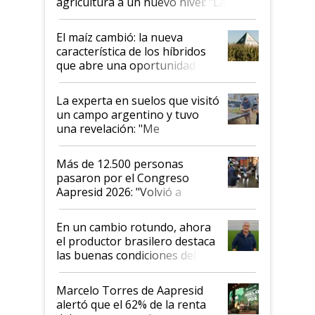
agricultura a un nuevo nivel: "Las
posibilidades de crecimiento son
infinitas"
El maíz cambió: la nueva
característica de los híbridos
que abre una oportunidad en
el lote
La experta en suelos que visitó
un campo argentino y tuvo
una revelación: "Me
impresionó mucho"
Más de 12.500 personas
pasaron por el Congreso
Aapresid 2026: "Volvió a
demostrar que hablar del
suelo es hablar de todo el
En un cambio rotundo, ahora
sistema productivo"
el productor brasilero destaca
las buenas condiciones del
agro argentino para invertir:
"Los veo más motivados"
Marcelo Torres de Aapresid
alertó que el 62% de la renta