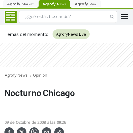
Agrofy
Market
Agrofy
News
Agrofy
Pay
Temas del momento
:
AgrofyNews Live
Agrofy News
Opinión
Nocturno Chicago
09
de
Octubre
de
2008
a las
09:26