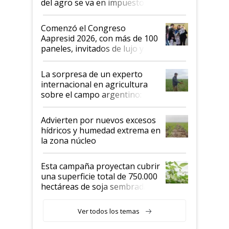
del agro se va en impuestos:
"No es bueno que en
Argentina se sigan discutiendo
Comenzó el Congreso
las mismas cosas de hace 50
Aapresid 2026, con más de 100
años"
paneles, invitados de lujo y
todas las tendencias
La sorpresa de un experto
internacional en agricultura
sobre el campo argentino:
"Estoy muy impresionado"
Advierten por nuevos excesos
hídricos y humedad extrema en
la zona núcleo
Esta campaña proyectan cubrir
una superficie total de 750.000
hectáreas de soja sembradas
con una nueva generación de
variedades que marcan un
Ver todos los temas
salto tecnológico en genética y
rendimiento