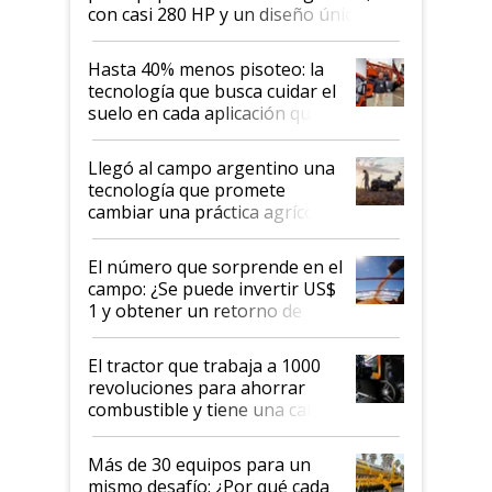
con casi 280 HP y un diseño único: a
cuánto se vende
Hasta 40% menos pisoteo: la
tecnología que busca cuidar el
suelo en cada aplicación que
llevó Jacto al Congreso
Aapresid 2026
Llegó al campo argentino una
tecnología que promete
cambiar una práctica agrícola
clave: ¿Y si analizar el suelo
fuera tan simple como apretar
El número que sorprende en el
un botón?
campo: ¿Se puede invertir US$
1 y obtener un retorno de
hasta US$ 10 en agricultura?
El tractor que trabaja a 1000
revoluciones para ahorrar
combustible y tiene una cabina
que parece una computadora:
lo último en el mundo,
Más de 30 equipos para un
disponible en Argentina
mismo desafío: ¿Por qué cada