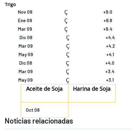
Trigo
Ç
Nov 08
+9.0
Ç
Ene 09
+8.8
Ç
Mar 09
+9.4
Ç
Dic 08
+4.4
Ç
Mar 09
+4.2
Ç
May 09
+4.1
Ç
Dic 08
+4.0
Ç
Mar 09
+3.4
Ç
May 09
+3.1
Aceite de Soja
Harina de Soja
Oct 08
Noticias relacionadas