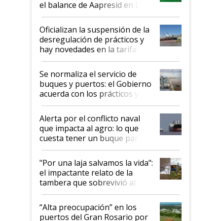
el balance de Aapresid en La
Posta
Oficializan la suspensión de la
desregulación de prácticos y
hay novedades en la tarifa de
la hidrovía
Se normaliza el servicio de
buques y puertos: el Gobierno
acuerda con los prácticos y
suspende el decreto de
desregulación
Alerta por el conflicto naval
que impacta al agro: lo que
cuesta tener un buque parado
y el peligro de que Argentina
pase a ser "país sucio"
"Por una laja salvamos la vida":
el impactante relato de la
tambera que sobrevivió al
tornado
“Alta preocupación” en los
puertos del Gran Rosario por