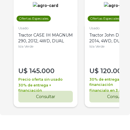
Ofertas Especiales
Ofertas Especiales
Usado
Usado
Tractor CASE IH MAGNUM
Tractor John Deere 
290, 2012, 4WD, DUAL
2014, 4WD, DUAL
Isla Verde
Isla Verde
U$
145.000
U$
120.000
Precio oferta sin usado
30% de entrega +
financiación
30% de entrega +
financiación
Financialo en 3 años
Consultar
Consultar