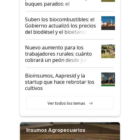
buques parados: el
funcionamiento de las
exportadoras en tensión tras
Suben los biocombustibles: el
la medida de fuerza de los
Gobierno actualizó los precios
prácticos
del biodiésel y el bioetanol
Nuevo aumento para los
trabajadores rurales: cuánto
cobrará un peón desde julio
Bioinsumos, Aapresid y la
startup que hace rebrotar los
cultivos
Ver todos los temas
Insumos Agropecuarios