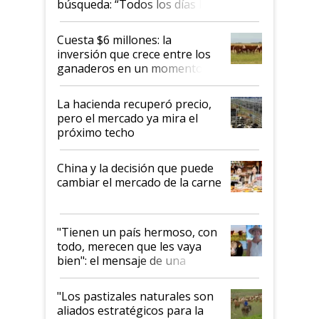
búsqueda: “Todos los días le
toca a algún productor”
Cuesta $6 millones: la
inversión que crece entre los
ganaderos en un momento
histórico para la actividad
La hacienda recuperó precio,
pero el mercado ya mira el
próximo techo
China y la decisión que puede
cambiar el mercado de la carne
"Tienen un país hermoso, con
todo, merecen que les vaya
bien": el mensaje de una
ganadera uruguaya sobre las
oportunidades que se abren
"Los pastizales naturales son
para el agro en Argentina, con
aliados estratégicos para la
foco en la carne