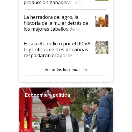
producción ganadera", destaca
la iniciativa que ya reúne a 46
establecimientos en Argentina
La herradora del agro, la
historia de la mujer detrás de
los mejores caballos de la
Argentina y los mitos que
todavía hacen sufrir a estos
Escala el conflicto por el IPCVA:
animales: "Mientras me
frigoríficos de tres provincias
descalificaban, yo seguí
respaldaron el aporte
haciendo currículum"
obligatorio
Ver todos los temas
Economía y política