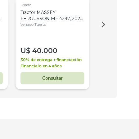
Usado
Usado
Tractor MASSEY
Tractor AGCO ALL
,
FERGUSSON MF 4297, 2020,
2003, 4WD, PA
4WD, PATON
Venado Tuerto
Venado Tuerto
U$
40.000
U$
30.000
30% de entrega + financiación
30% de entrega + 
Financialo en 4 años
Financialo en 3 a
Consultar
Consul