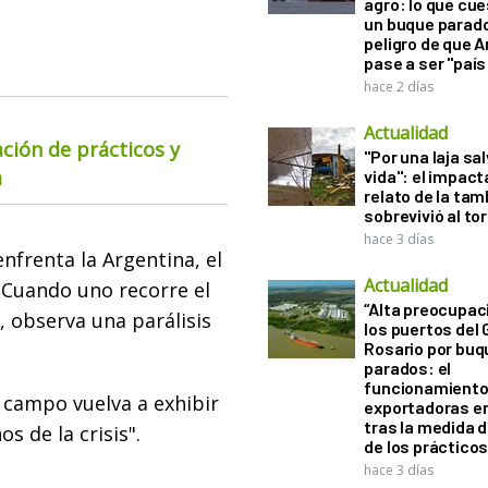
agro: lo que cu
un buque parado
peligro de que 
pase a ser "país
hace 2 días
Actualidad
ación de prácticos y
"Por una laja sa
a
vida": el impac
relato de la ta
sobrevivió al to
hace 3 días
enfrenta la Argentina, el
Actualidad
"Cuando uno recorre el
“Alta preocupac
, observa una parálisis
los puertos del 
Rosario por bu
parados: el
funcionamiento 
l campo vuelva a exhibir
exportadoras e
tras la medida 
s de la crisis".
de los práctico
hace 3 días