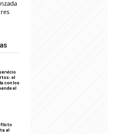
lanzada
tres
das
servicio
rtos: el
a con los
pende el
flicto
ta al