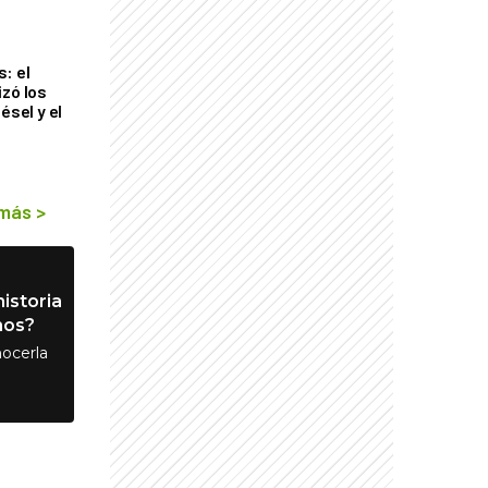
: el
izó los
ésel y el
 más
>
istoria
nos?
ocerla