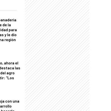
panadería
e de la
idad para
s y le dio
una región
o, ahora el
 destaca las
del agro
tir: "Los
"
oja con una
arrollo
 hacerlo