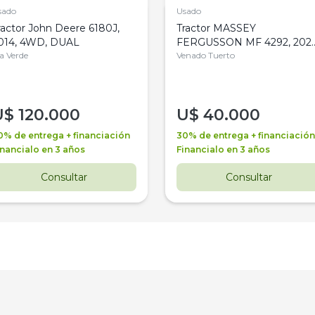
sado
Usado
ractor John Deere 6180J,
Tractor MASSEY
014, 4WD, DUAL
FERGUSSON MF 4292, 2020
la Verde
4WD, PATON
Venado Tuerto
U$
120.000
U$
40.000
0% de entrega + financiación
30% de entrega + financiación
inancialo en 3 años
Financialo en 3 años
Consultar
Consultar