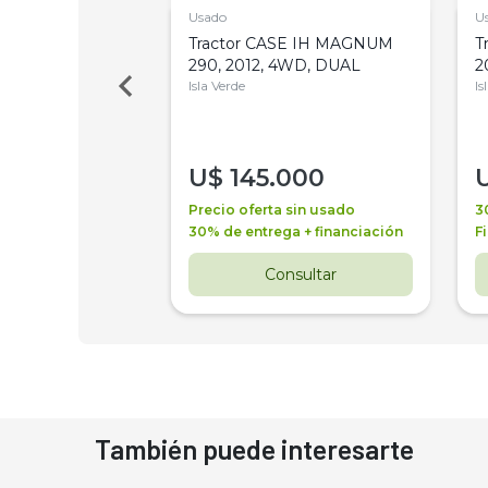
Usado
U
a Metalfor 7040,
Tractor CASE IH MAGNUM
T
Bot 32 Mts
290, 2012, 4WD, DUAL
2
Isla Verde
Is
000
U$
145.000
a + financiación
Precio oferta sin usado
3
 4 años
30% de entrega + financiación
F
nsultar
Consultar
También puede interesarte