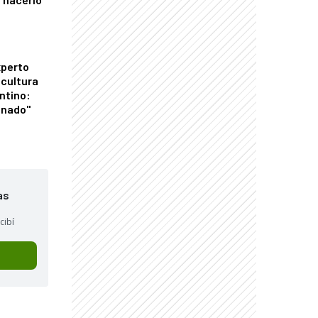
xperto
icultura
ntino:
onado"
as
cibí