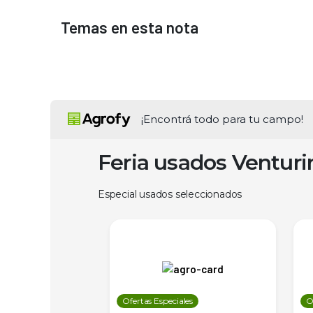
Temas en esta nota
¡Encontrá todo para tu campo!
Feria usados Ventur
Especial usados seleccionados
les
Ofertas Especiales
O