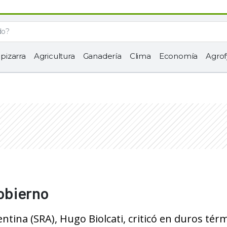
 pizarra
Agricultura
Ganadería
Clima
Economía
Agrof
Gobierno
entina (SRA), Hugo Biolcati, criticó en duros tér