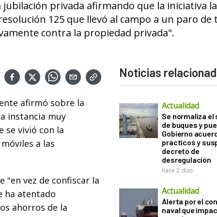
a jubilación privada afirmando que la iniciativa 
 resolución 125 que llevó al campo a un paro de 
vamente contra la propiedad privada".
Noticias relaciona
gente afirmó sobre la
Actualidad
una instancia muy
Se normaliza el 
de buques y pue
e se vivió con la
Gobierno acuerd
móviles a las
prácticos y sus
decreto de
desregulación
hace 2 días
 "en vez de confiscar la
Actualidad
se ha atentado
Alerta por el con
os ahorros de la
naval que impac