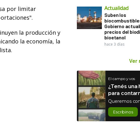
Actualidad
asa por limitar
Suben los
ortaciones".
biocombustibles
Gobierno actual
inuyen la producción y
precios del biodi
bioetanol
icando la economía, la
hace 3 días
ista.
Ver
El campo y vos
¿Tenés una h
para contar
Queremos con
Escribinos