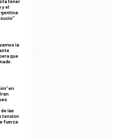
esta tener
 y el
Argentina
 sucio"
lvamos la
tante
mbera que
rnado
ión” en
Gran
ques
de las
n tensión
de fuerza
s