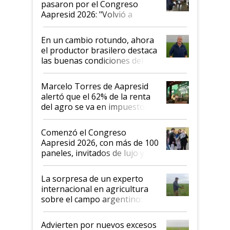
pasaron por el Congreso
Aapresid 2026: "Volvió a
demostrar que hablar del
suelo es hablar de todo el
En un cambio rotundo, ahora
sistema productivo"
el productor brasilero destaca
las buenas condiciones del
agro argentino para invertir:
"Los veo más motivados"
Marcelo Torres de Aapresid
alertó que el 62% de la renta
del agro se va en impuestos:
"No es bueno que en
Argentina se sigan discutiendo
Comenzó el Congreso
las mismas cosas de hace 50
Aapresid 2026, con más de 100
años"
paneles, invitados de lujo y
todas las tendencias
La sorpresa de un experto
internacional en agricultura
sobre el campo argentino:
"Estoy muy impresionado"
Advierten por nuevos excesos