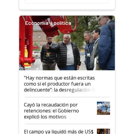
Economía y política
"Hay normas que están escritas
como si el productor fuera un
delincuente”: la desregulación llegó
al Congreso Aapresid y hasta se
habló del financiamiento al IPCVA
Cayó la recaudación por
retenciones: el Gobierno
explicó los motivos
El campo ya liquidó más de US$