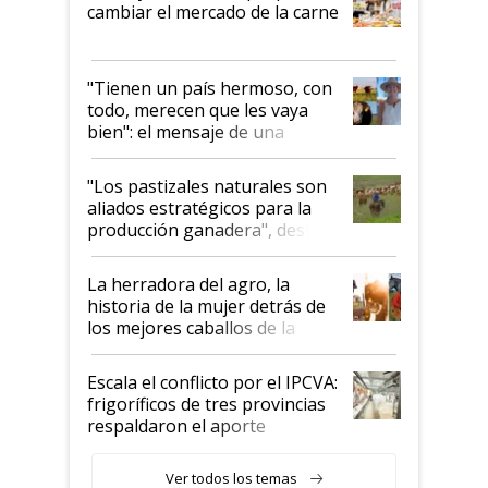
cambiar el mercado de la carne
"Tienen un país hermoso, con
todo, merecen que les vaya
bien": el mensaje de una
ganadera uruguaya sobre las
oportunidades que se abren
"Los pastizales naturales son
para el agro en Argentina, con
aliados estratégicos para la
foco en la carne
producción ganadera", destaca
la iniciativa que ya reúne a 46
establecimientos en Argentina
La herradora del agro, la
historia de la mujer detrás de
los mejores caballos de la
Argentina y los mitos que
todavía hacen sufrir a estos
Escala el conflicto por el IPCVA:
animales: "Mientras me
frigoríficos de tres provincias
descalificaban, yo seguí
respaldaron el aporte
haciendo currículum"
obligatorio
Ver todos los temas