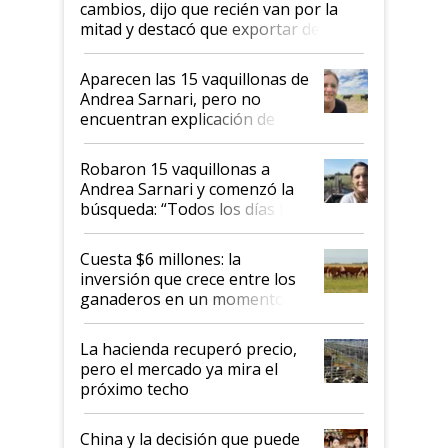
cambios, dijo que recién van por la
mitad y destacó que exportar dejó de
ser "para unos pocos": "Tenemos un
mandato muy claro del gobierno
Aparecen las 15 vaquillonas de
nacional"
Andrea Sarnari, pero no
encuentran explicación de
cómo llegaron allí
Robaron 15 vaquillonas a
Andrea Sarnari y comenzó la
búsqueda: “Todos los días le
toca a algún productor”
Cuesta $6 millones: la
inversión que crece entre los
ganaderos en un momento
histórico para la actividad
La hacienda recuperó precio,
pero el mercado ya mira el
próximo techo
China y la decisión que puede