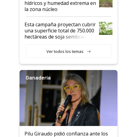
hídricos y humedad extrema en
la zona núcleo
Esta campaña proyectan cubrir
una superficie total de 750.000
hectáreas de soja sembradas
con una nueva generación de
variedades que marcan un
Ver todos los temas
salto tecnológico en genética y
rendimiento
Ganadería
Pilu Giraudo pidió confianza ante los