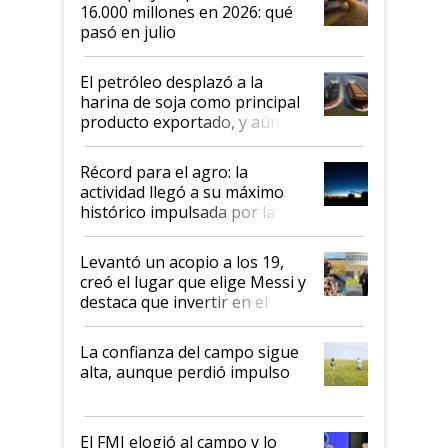
16.000 millones en 2026: qué
pasó en julio
El petróleo desplazó a la
harina de soja como principal
producto exportado, y aún así
el agro aportó casi seis de cada
diez dólares y sostuvo el
Récord para el agro: la
liderazgo en un semestre
actividad llegó a su máximo
récord
histórico impulsada por la
cosecha y las exportaciones
Levantó un acopio a los 19,
creó el lugar que elige Messi y
destaca que invertir en el
kirchnerismo era como "darle
plata a un hijo para droga":
La confianza del campo sigue
Juan Félix Rossetti, el libertario
alta, aunque perdió impulso
que de una dura crisis salió
más fuerte y apuesta al cambio
de Milei
El FMI elogió al campo y lo