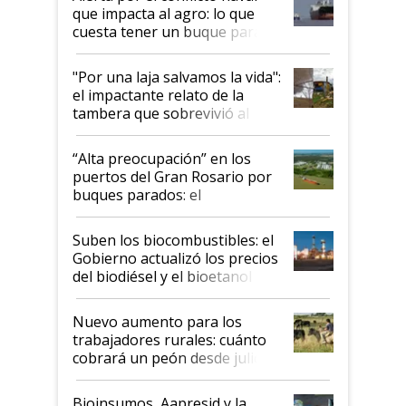
que impacta al agro: lo que
cuesta tener un buque parado
y el peligro de que Argentina
pase a ser "país sucio"
"Por una laja salvamos la vida":
el impactante relato de la
tambera que sobrevivió al
tornado
“Alta preocupación” en los
puertos del Gran Rosario por
buques parados: el
funcionamiento de las
exportadoras en tensión tras
Suben los biocombustibles: el
la medida de fuerza de los
Gobierno actualizó los precios
prácticos
del biodiésel y el bioetanol
Nuevo aumento para los
trabajadores rurales: cuánto
cobrará un peón desde julio
Bioinsumos, Aapresid y la