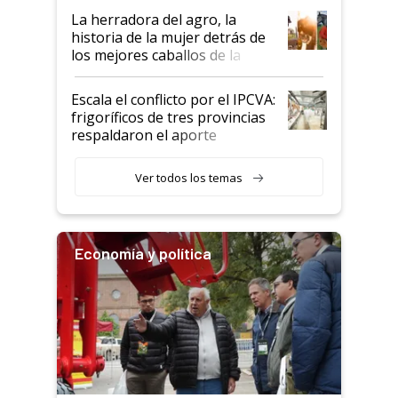
establecimientos en Argentina
La herradora del agro, la
historia de la mujer detrás de
los mejores caballos de la
Argentina y los mitos que
todavía hacen sufrir a estos
Escala el conflicto por el IPCVA:
animales: "Mientras me
frigoríficos de tres provincias
descalificaban, yo seguí
respaldaron el aporte
haciendo currículum"
obligatorio
Ver todos los temas
Economía y política