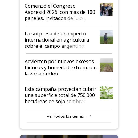
Argentina se sigan discutiendo
Comenzó el Congreso
las mismas cosas de hace 50
Aapresid 2026, con más de 100
años"
paneles, invitados de lujo y
todas las tendencias
La sorpresa de un experto
internacional en agricultura
sobre el campo argentino:
"Estoy muy impresionado"
Advierten por nuevos excesos
hídricos y humedad extrema en
la zona núcleo
Esta campaña proyectan cubrir
una superficie total de 750.000
hectáreas de soja sembradas
con una nueva generación de
variedades que marcan un
Ver todos los temas
salto tecnológico en genética y
rendimiento