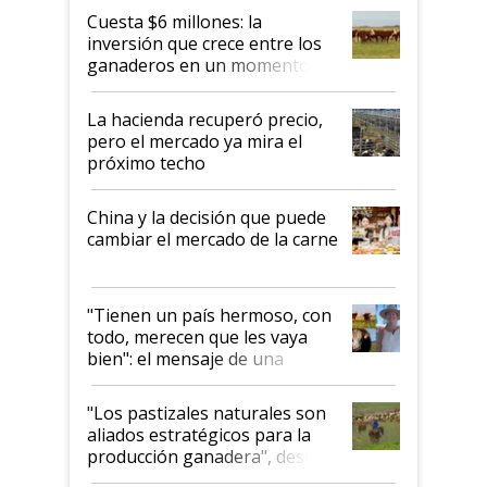
Cuesta $6 millones: la
inversión que crece entre los
ganaderos en un momento
histórico para la actividad
La hacienda recuperó precio,
pero el mercado ya mira el
próximo techo
China y la decisión que puede
cambiar el mercado de la carne
"Tienen un país hermoso, con
todo, merecen que les vaya
bien": el mensaje de una
ganadera uruguaya sobre las
oportunidades que se abren
"Los pastizales naturales son
para el agro en Argentina, con
aliados estratégicos para la
foco en la carne
producción ganadera", destaca
la iniciativa que ya reúne a 46