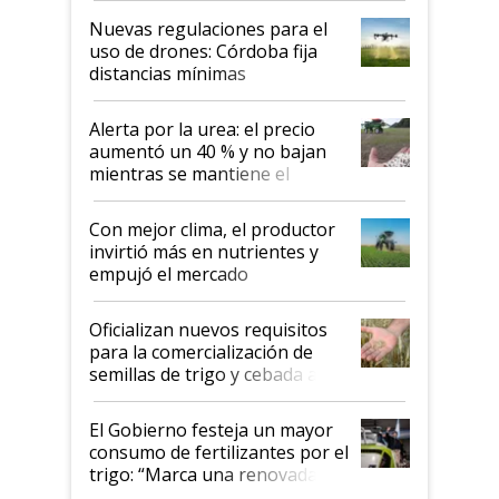
indicaciones
Nuevas regulaciones para el
uso de drones: Córdoba fija
distancias mínimas
Alerta por la urea: el precio
aumentó un 40 % y no bajan
mientras se mantiene el
conflicto en Medio Oriente
Con mejor clima, el productor
invirtió más en nutrientes y
empujó el mercado
Oficializan nuevos requisitos
para la comercialización de
semillas de trigo y cebada a
granel
El Gobierno festeja un mayor
consumo de fertilizantes por el
trigo: “Marca una renovada
confianza de los productores”