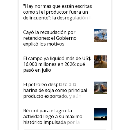
"Hay normas que están escritas
como si el productor fuera un
delincuente”: la desregulación llegó
al Congreso Aapresid y hasta se
habló del financiamiento al IPCVA
Cayó la recaudación por
retenciones: el Gobierno
explicó los motivos
El campo ya liquidó más de US$
16.000 millones en 2026: qué
pasó en julio
El petróleo desplazó a la
harina de soja como principal
producto exportado, y aún así
el agro aportó casi seis de cada
diez dólares y sostuvo el
Récord para el agro: la
liderazgo en un semestre
actividad llegó a su máximo
récord
histórico impulsada por la
cosecha y las exportaciones