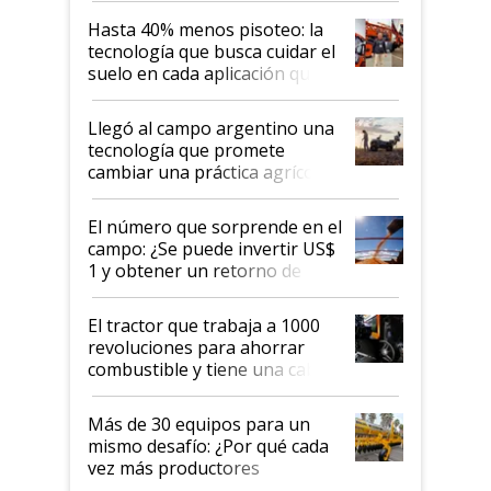
Hasta 40% menos pisoteo: la
tecnología que busca cuidar el
suelo en cada aplicación que
llevó Jacto al Congreso
Aapresid 2026
Llegó al campo argentino una
tecnología que promete
cambiar una práctica agrícola
clave: ¿Y si analizar el suelo
fuera tan simple como apretar
El número que sorprende en el
un botón?
campo: ¿Se puede invertir US$
1 y obtener un retorno de
hasta US$ 10 en agricultura?
El tractor que trabaja a 1000
revoluciones para ahorrar
combustible y tiene una cabina
que parece una computadora:
lo último en el mundo,
Más de 30 equipos para un
disponible en Argentina
mismo desafío: ¿Por qué cada
vez más productores
incorporan fertilizante bajo