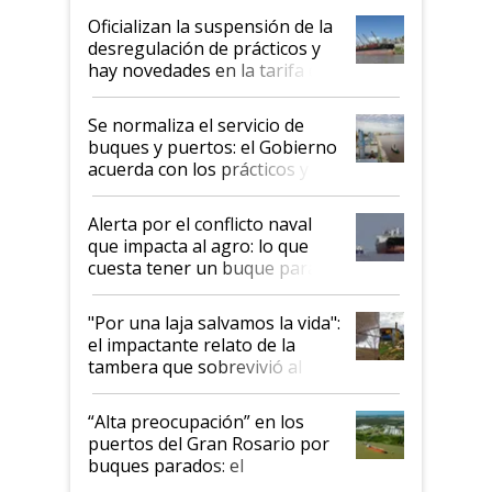
Oficializan la suspensión de la
desregulación de prácticos y
hay novedades en la tarifa de
la hidrovía
Se normaliza el servicio de
buques y puertos: el Gobierno
acuerda con los prácticos y
suspende el decreto de
desregulación
Alerta por el conflicto naval
que impacta al agro: lo que
cuesta tener un buque parado
y el peligro de que Argentina
pase a ser "país sucio"
"Por una laja salvamos la vida":
el impactante relato de la
tambera que sobrevivió al
tornado
“Alta preocupación” en los
puertos del Gran Rosario por
buques parados: el
funcionamiento de las