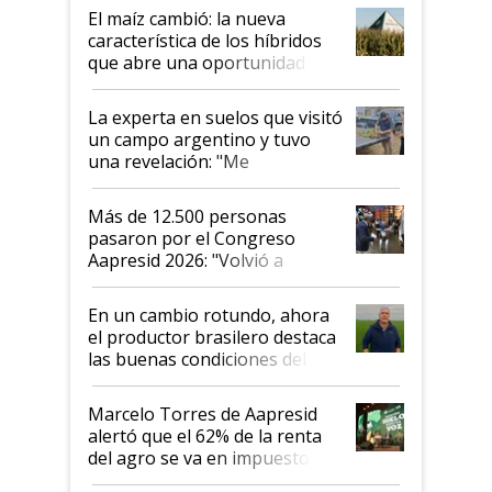
infinitas"
El maíz cambió: la nueva
característica de los híbridos
que abre una oportunidad en
el lote
La experta en suelos que visitó
un campo argentino y tuvo
una revelación: "Me
impresionó mucho"
Más de 12.500 personas
pasaron por el Congreso
Aapresid 2026: "Volvió a
demostrar que hablar del
suelo es hablar de todo el
En un cambio rotundo, ahora
sistema productivo"
el productor brasilero destaca
las buenas condiciones del
agro argentino para invertir:
"Los veo más motivados"
Marcelo Torres de Aapresid
alertó que el 62% de la renta
del agro se va en impuestos:
"No es bueno que en