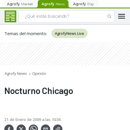
Agrofy
Market
Agrofy
News
Agrofy
Pay
Temas del momento
:
AgrofyNews Live
Agrofy News
Opinión
Nocturno Chicago
21
de
Enero
de
2009
a las
10:36