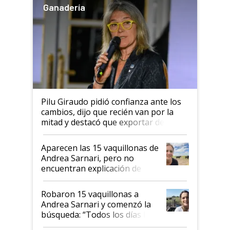
Ganadería
Pilu Giraudo pidió confianza ante los
cambios, dijo que recién van por la
mitad y destacó que exportar dejó de
ser "para unos pocos": "Tenemos un
mandato muy claro del gobierno
Aparecen las 15 vaquillonas de
nacional"
Andrea Sarnari, pero no
encuentran explicación de
cómo llegaron allí
Robaron 15 vaquillonas a
Andrea Sarnari y comenzó la
búsqueda: “Todos los días le
toca a algún productor”