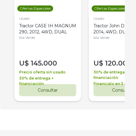
Ofertas Especiales
Ofertas Especiales
Usado
Usado
Tractor CASE IH MAGNUM
Tractor John Deere 
290, 2012, 4WD, DUAL
2014, 4WD, DUAL
Isla Verde
Isla Verde
U$
145.000
U$
120.000
Precio oferta sin usado
30% de entrega +
financiación
30% de entrega +
financiación
Financialo en 3 años
Consultar
Consultar