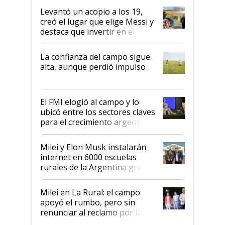
Levantó un acopio a los 19,
creó el lugar que elige Messi y
destaca que invertir en el
kirchnerismo era como "darle
plata a un hijo para droga":
La confianza del campo sigue
Juan Félix Rossetti, el libertario
alta, aunque perdió impulso
que de una dura crisis salió
más fuerte y apuesta al cambio
de Milei
El FMI elogió al campo y lo
ubicó entre los sectores claves
para el crecimiento argentino
Milei y Elon Musk instalarán
internet en 6000 escuelas
rurales de la Argentina gracias
a un acuerdo con Starlink
Milei en La Rural: el campo
apoyó el rumbo, pero sin
renunciar al reclamo por las
retenciones