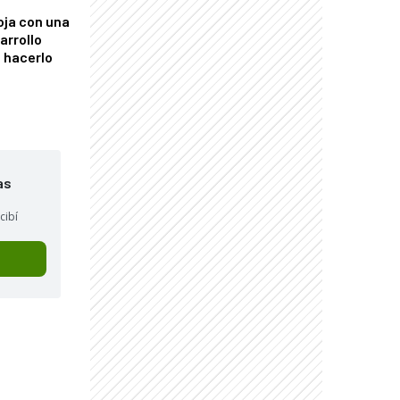
oja con una
arrollo
 hacerlo
as
cibí