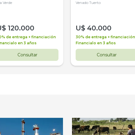
la Verde
4WD, PATON
Venado Tuerto
U$
120.000
U$
40.000
0% de entrega + financiación
30% de entrega + financiación
inancialo en 3 años
Financialo en 3 años
Consultar
Consultar