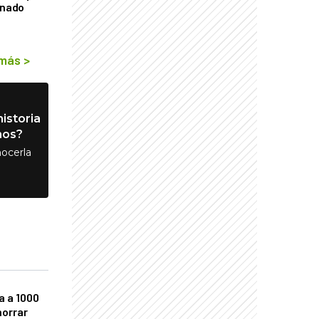
rnado
 más
>
istoria
nos?
ocerla
a a 1000
horrar