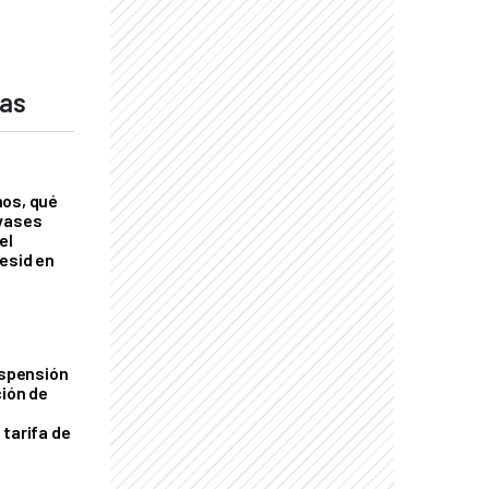
das
nos, qué
nvases
el
esid en
uspensión
ción de
 tarifa de