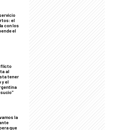
servicio
rtos: el
a con los
pende el
flicto
ta al
esta tener
 y el
Argentina
 sucio"
lvamos la
tante
mbera que