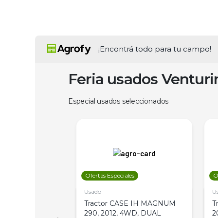
¡Encontrá todo para tu campo!
Feria usados Ventur
Especial usados seleccionados
les
Ofertas Especiales
O
Usado
U
a Metalfor 7040,
Tractor CASE IH MAGNUM
T
Bot 32 Mts
290, 2012, 4WD, DUAL
2