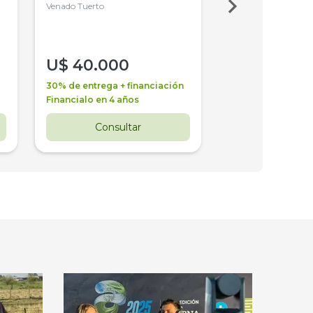
4WD, PATON
Venado Tuerto
Venado Tuerto
U$
40.000
U$
30.000
30% de entrega + financiación
30% de entrega + 
Financialo en 4 años
Financialo en 3 a
Consultar
Consul