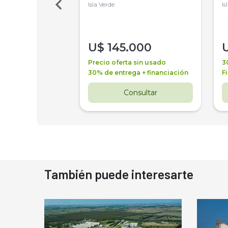
Isla Verde
Is
000
U$
145.000
a + financiación
Precio oferta sin usado
3
 4 años
30% de entrega + financiación
F
nsultar
Consultar
También puede interesarte