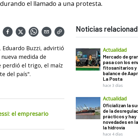
durando el llamado a una protesta.
Noticias relaciona
, Eduardo Buzzi, advirtió
Actualidad
na nueva medida de
Mercado de gra
pasa con los e
perdió el trigo, el maíz
fitosanitarios y 
e del país".
balance de Aapr
La Posta
hace 3 días
Actualidad
Oficializan la s
de la desregula
essi: el empresario
prácticos y hay
novedades en la
la hidrovía
hace 4 días