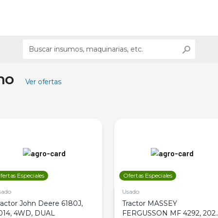
ino
Ver ofertas
fertas Especiales
Ofertas Especiales
sado
Usado
ractor John Deere 6180J,
Tractor MASSEY
014, 4WD, DUAL
FERGUSSON MF 4292, 2020