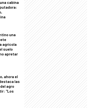
 una cabina
putadora:
o,
tina
ntino una
mete
a agrícola
el suelo
mo apretar
o, ahora el
 destaca las
del agro
tir: "Los
"