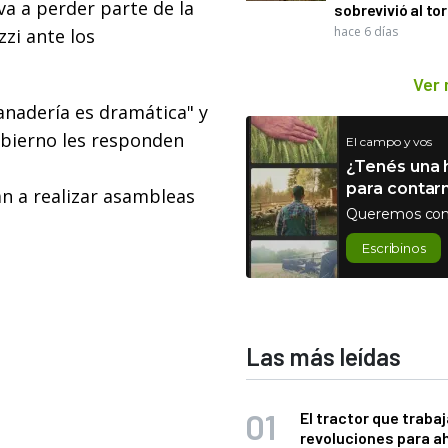
 va a perder parte de la
sobrevivió al to
hace 6 días
zzi ante los
Ver
anadería es dramática" y
obierno les responden
El campo y vos
¿Tenés una h
para contar
n a realizar asambleas
Queremos con
Escribinos
Las más leídas
El tractor que trabaj
revoluciones para a