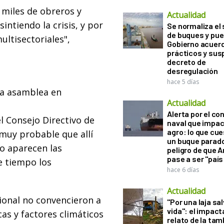
 miles de obreros y
Actualidad
intiendo la crisis, y por
Se normaliza el 
de buques y pue
ltisectoriales",
Gobierno acuerd
prácticos y sus
decreto de
desregulación
hace 5 días
va asamblea en
Actualidad
Alerta por el con
l Consejo Directivo de
naval que impac
agro: lo que cu
 muy probable que allí
un buque parado
no aparecen las
peligro de que 
pase a ser "país
 tiempo los
hace 6 días
Actualidad
ional no convencieron a
"Por una laja sa
vida": el impac
cas y factores climáticos
relato de la ta