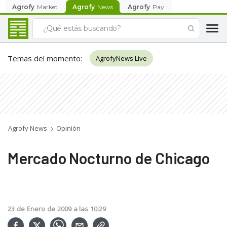
Agrofy
Market
Agrofy
News
Agrofy
Pay
Temas del momento
:
AgrofyNews Live
Agrofy News
Opinión
Mercado Nocturno de Chicago
23
de
Enero
de
2009
a las
10:29