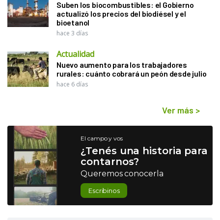
Suben los biocombustibles: el Gobierno
actualizó los precios del biodiésel y el
bioetanol
hace 3 días
Actualidad
Nuevo aumento para los trabajadores
rurales: cuánto cobrará un peón desde julio
hace 6 días
Ver más
>
El campo y vos
¿Tenés una historia para
contarnos?
Queremos conocerla
Escribinos