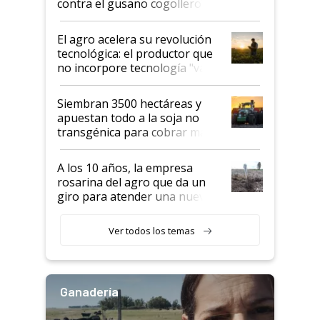
contra el gusano cogollero? El
desafío de una tecnología clave
El agro acelera su revolución
tecnológica: el productor que
no incorpore tecnología "va a
perder el tren"
Siembran 3500 hectáreas y
apuestan todo a la soja no
transgénica para cobrar más
por tonelada: compraron un
semillero
A los 10 años, la empresa
rosarina del agro que da un
giro para atender una nueva
etapa en el agro
Ver todos los temas
Ganadería