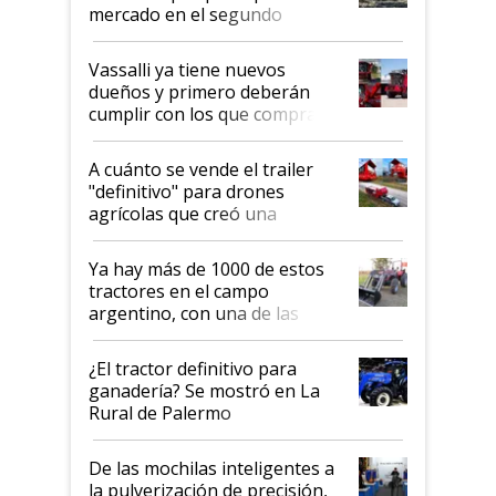
mercado en el segundo
semestre
Vassalli ya tiene nuevos
dueños y primero deberán
cumplir con los que compraron
cosechadoras y todavía no las
recibieron: quién está detrás
A cuánto se vende el trailer
del rescate de la empresa
"definitivo" para drones
agrícolas que creó una
empresa argentina: "Veíamos a
contratistas invirtiendo miles
Ya hay más de 1000 de estos
de dólares en drones de última
tractores en el campo
generación que luego eran
argentino, con una de las
transportados de forma
estructuras de fabricación más
precaria"
integradas del mundo
¿El tractor definitivo para
ganadería? Se mostró en La
Rural de Palermo
De las mochilas inteligentes a
la pulverización de precisión,