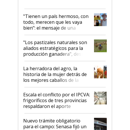
"Tienen un país hermoso, con
todo, merecen que les vaya
bien": el mensaje de una
ganadera uruguaya sobre las
oportunidades que se abren
"Los pastizales naturales son
para el agro en Argentina, con
aliados estratégicos para la
foco en la carne
producción ganadera", destaca
la iniciativa que ya reúne a 46
establecimientos en Argentina
La herradora del agro, la
historia de la mujer detrás de
los mejores caballos de la
Argentina y los mitos que
todavía hacen sufrir a estos
Escala el conflicto por el IPCVA:
animales: "Mientras me
frigoríficos de tres provincias
descalificaban, yo seguí
respaldaron el aporte
haciendo currículum"
obligatorio
Nuevo trámite obligatorio
para el campo: Senasa fijó un