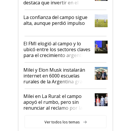
destaca que invertir en el
kirchnerismo era como "darle
plata a un hijo para droga":
La confianza del campo sigue
Juan Félix Rossetti, el libertario
alta, aunque perdió impulso
que de una dura crisis salió
más fuerte y apuesta al cambio
de Milei
El FMI elogió al campo y lo
ubicó entre los sectores claves
para el crecimiento argentino
Milei y Elon Musk instalarán
internet en 6000 escuelas
rurales de la Argentina gracias
a un acuerdo con Starlink
Milei en La Rural: el campo
apoyó el rumbo, pero sin
renunciar al reclamo por las
retenciones
Ver todos los temas