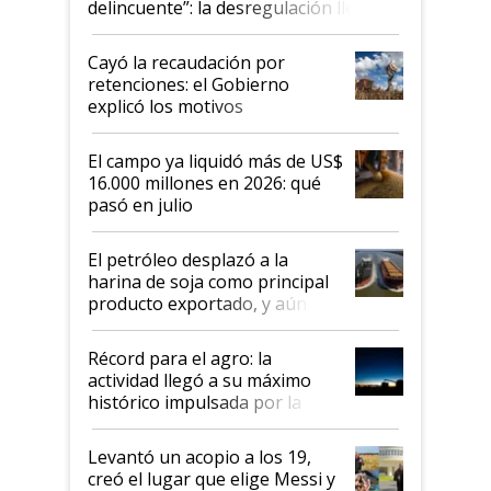
delincuente”: la desregulación llegó
al Congreso Aapresid y hasta se
habló del financiamiento al IPCVA
Cayó la recaudación por
retenciones: el Gobierno
explicó los motivos
El campo ya liquidó más de US$
16.000 millones en 2026: qué
pasó en julio
El petróleo desplazó a la
harina de soja como principal
producto exportado, y aún así
el agro aportó casi seis de cada
diez dólares y sostuvo el
Récord para el agro: la
liderazgo en un semestre
actividad llegó a su máximo
récord
histórico impulsada por la
cosecha y las exportaciones
Levantó un acopio a los 19,
creó el lugar que elige Messi y