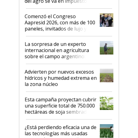
del agro se va en impuestos:
"No es bueno que en
Argentina se sigan discutiendo
Comenzó el Congreso
las mismas cosas de hace 50
Aapresid 2026, con más de 100
años"
paneles, invitados de lujo y
todas las tendencias
La sorpresa de un experto
internacional en agricultura
sobre el campo argentino:
"Estoy muy impresionado"
Advierten por nuevos excesos
hídricos y humedad extrema en
la zona núcleo
Esta campaña proyectan cubrir
una superficie total de 750.000
hectáreas de soja sembradas
con una nueva generación de
variedades que marcan un
¿Está perdiendo eficacia una de
salto tecnológico en genética y
las tecnologías más usadas
rendimiento