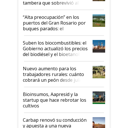
tambera que sobrevivió al
tornado
“Alta preocupación” en los
puertos del Gran Rosario por
buques parados: el
funcionamiento de las
exportadoras en tensión tras
Suben los biocombustibles: el
la medida de fuerza de los
Gobierno actualizó los precios
prácticos
del biodiésel y el bioetanol
Nuevo aumento para los
trabajadores rurales: cuánto
cobrará un peón desde julio
Bioinsumos, Aapresid y la
startup que hace rebrotar los
cultivos
Carbap renovó su conducción
y apuesta a una nueva