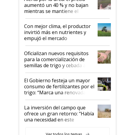
aumentó un 40 % y no bajan
mientras se mantiene el
conflicto en Medio Oriente
Con mejor clima, el productor
invirtió más en nutrientes y
empujó el mercado
Oficializan nuevos requisitos
para la comercialización de
semillas de trigo y cebada a
granel
El Gobierno festeja un mayor
consumo de fertilizantes por el
trigo: “Marca una renovada
confianza de los productores”
La inversión del campo que
ofrece un gran retorno: "Había
una necesidad en este
segmento"
Ver todos los temas