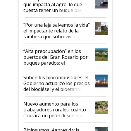
que impacta al agro: lo que
cuesta tener un buque parado
y el peligro de que Argentina
pase a ser "país sucio"
"Por una laja salvamos la vida":
el impactante relato de la
tambera que sobrevivió al
tornado
“Alta preocupación” en los
puertos del Gran Rosario por
buques parados: el
funcionamiento de las
exportadoras en tensión tras
Suben los biocombustibles: el
la medida de fuerza de los
Gobierno actualizó los precios
prácticos
del biodiésel y el bioetanol
Nuevo aumento para los
trabajadores rurales: cuánto
cobrará un peón desde julio
Bioinsumos, Aapresid y la