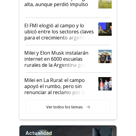
Juan Félix Rossetti, el libertario
alta, aunque perdió impulso
que de una dura crisis salió
más fuerte y apuesta al cambio
de Milei
El FMI elogió al campo y lo
ubicó entre los sectores claves
para el crecimiento argentino
Milei y Elon Musk instalarán
internet en 6000 escuelas
rurales de la Argentina gracias
a un acuerdo con Starlink
Milei en La Rural: el campo
apoyó el rumbo, pero sin
renunciar al reclamo por las
retenciones
Ver todos los temas
Actualidad