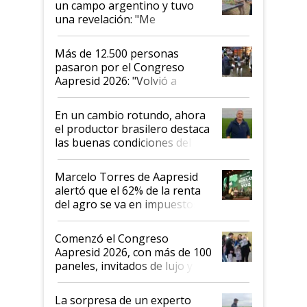
un campo argentino y tuvo
una revelación: "Me
impresionó mucho"
Más de 12.500 personas
pasaron por el Congreso
Aapresid 2026: "Volvió a
demostrar que hablar del
suelo es hablar de todo el
En un cambio rotundo, ahora
sistema productivo"
el productor brasilero destaca
las buenas condiciones del
agro argentino para invertir:
"Los veo más motivados"
Marcelo Torres de Aapresid
alertó que el 62% de la renta
del agro se va en impuestos:
"No es bueno que en
Argentina se sigan discutiendo
Comenzó el Congreso
las mismas cosas de hace 50
Aapresid 2026, con más de 100
años"
paneles, invitados de lujo y
todas las tendencias
La sorpresa de un experto