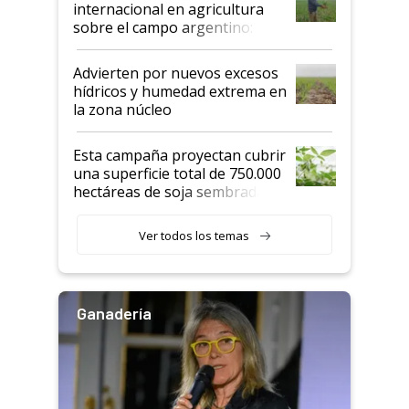
internacional en agricultura
sobre el campo argentino:
"Estoy muy impresionado"
Advierten por nuevos excesos
hídricos y humedad extrema en
la zona núcleo
Esta campaña proyectan cubrir
una superficie total de 750.000
hectáreas de soja sembradas
con una nueva generación de
variedades que marcan un
Ver todos los temas
salto tecnológico en genética y
rendimiento
Ganadería