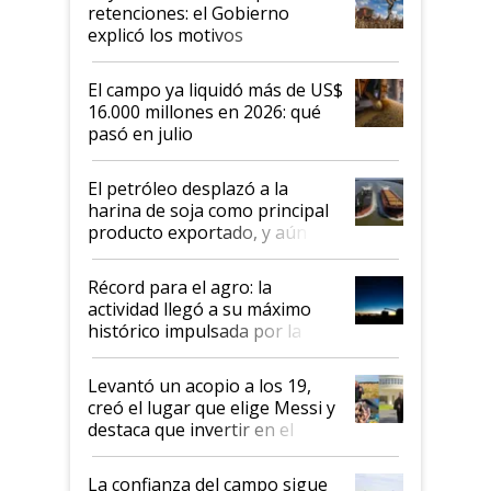
retenciones: el Gobierno
explicó los motivos
El campo ya liquidó más de US$
16.000 millones en 2026: qué
pasó en julio
El petróleo desplazó a la
harina de soja como principal
producto exportado, y aún así
el agro aportó casi seis de cada
diez dólares y sostuvo el
Récord para el agro: la
liderazgo en un semestre
actividad llegó a su máximo
récord
histórico impulsada por la
cosecha y las exportaciones
Levantó un acopio a los 19,
creó el lugar que elige Messi y
destaca que invertir en el
kirchnerismo era como "darle
plata a un hijo para droga":
La confianza del campo sigue