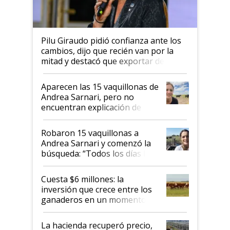
Pilu Giraudo pidió confianza ante los
cambios, dijo que recién van por la
mitad y destacó que exportar dejó de
ser "para unos pocos": "Tenemos un
mandato muy claro del gobierno
Aparecen las 15 vaquillonas de
nacional"
Andrea Sarnari, pero no
encuentran explicación de
cómo llegaron allí
Robaron 15 vaquillonas a
Andrea Sarnari y comenzó la
búsqueda: “Todos los días le
toca a algún productor”
Cuesta $6 millones: la
inversión que crece entre los
ganaderos en un momento
histórico para la actividad
La hacienda recuperó precio,