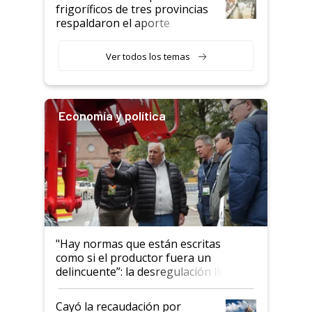
animales: "Mientras me
frigoríficos de tres provincias
descalificaban, yo seguí
respaldaron el aporte
haciendo currículum"
obligatorio
Ver todos los temas
Economía y política
"Hay normas que están escritas
como si el productor fuera un
delincuente”: la desregulación llegó
al Congreso Aapresid y hasta se
habló del financiamiento al IPCVA
Cayó la recaudación por