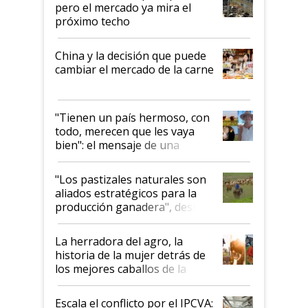
pero el mercado ya mira el
próximo techo
China y la decisión que puede
cambiar el mercado de la carne
"Tienen un país hermoso, con
todo, merecen que les vaya
bien": el mensaje de una
ganadera uruguaya sobre las
oportunidades que se abren
"Los pastizales naturales son
para el agro en Argentina, con
aliados estratégicos para la
foco en la carne
producción ganadera", destaca
la iniciativa que ya reúne a 46
establecimientos en Argentina
La herradora del agro, la
historia de la mujer detrás de
los mejores caballos de la
Argentina y los mitos que
todavía hacen sufrir a estos
Escala el conflicto por el IPCVA: