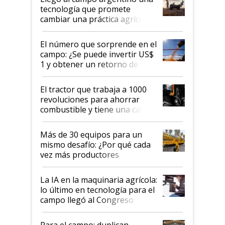
tecnología que promete
cambiar una práctica agrícola
clave: ¿Y si analizar el suelo
fuera tan simple como apretar
El número que sorprende en el
un botón?
campo: ¿Se puede invertir US$
1 y obtener un retorno de
hasta US$ 10 en agricultura?
El tractor que trabaja a 1000
revoluciones para ahorrar
combustible y tiene una cabina
que parece una computadora:
lo último en el mundo,
Más de 30 equipos para un
disponible en Argentina
mismo desafío: ¿Por qué cada
vez más productores
incorporan fertilizante bajo
tierra?
La IA en la maquinaria agrícola:
lo último en tecnología para el
campo llegó al Congreso
Aapresid 2026