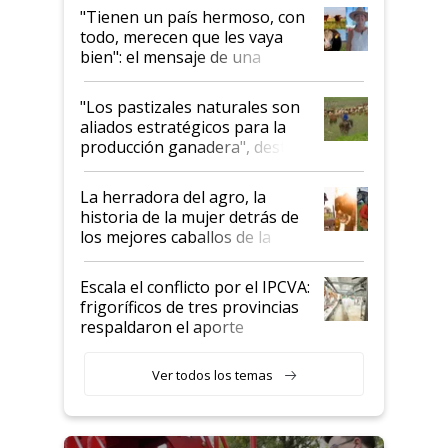
"Tienen un país hermoso, con
todo, merecen que les vaya
bien": el mensaje de una
ganadera uruguaya sobre las
oportunidades que se abren
"Los pastizales naturales son
para el agro en Argentina, con
aliados estratégicos para la
foco en la carne
producción ganadera", destaca
la iniciativa que ya reúne a 46
establecimientos en Argentina
La herradora del agro, la
historia de la mujer detrás de
los mejores caballos de la
Argentina y los mitos que
todavía hacen sufrir a estos
Escala el conflicto por el IPCVA:
animales: "Mientras me
frigoríficos de tres provincias
descalificaban, yo seguí
respaldaron el aporte
haciendo currículum"
obligatorio
Ver todos los temas