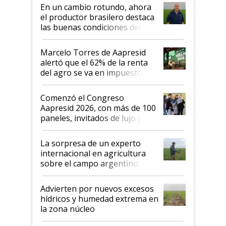
suelo es hablar de todo el
En un cambio rotundo, ahora
sistema productivo"
el productor brasilero destaca
las buenas condiciones del
agro argentino para invertir:
"Los veo más motivados"
Marcelo Torres de Aapresid
alertó que el 62% de la renta
del agro se va en impuestos:
"No es bueno que en
Argentina se sigan discutiendo
Comenzó el Congreso
las mismas cosas de hace 50
Aapresid 2026, con más de 100
años"
paneles, invitados de lujo y
todas las tendencias
La sorpresa de un experto
internacional en agricultura
sobre el campo argentino:
"Estoy muy impresionado"
Advierten por nuevos excesos
hídricos y humedad extrema en
la zona núcleo