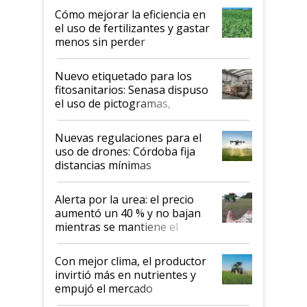
Cómo mejorar la eficiencia en
el uso de fertilizantes y gastar
menos sin perder
productividad en la campaña
fina
Nuevo etiquetado para los
fitosanitarios: Senasa dispuso
el uso de pictogramas,
palabras de advertencia e
indicaciones
Nuevas regulaciones para el
uso de drones: Córdoba fija
distancias mínimas
Alerta por la urea: el precio
aumentó un 40 % y no bajan
mientras se mantiene el
conflicto en Medio Oriente
Con mejor clima, el productor
invirtió más en nutrientes y
empujó el mercado