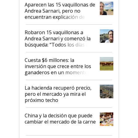
mandato muy claro del gobierno
Aparecen las 15 vaquillonas de
nacional"
Andrea Sarnari, pero no
encuentran explicación de
cómo llegaron allí
Robaron 15 vaquillonas a
Andrea Sarnari y comenzó la
búsqueda: “Todos los días le
toca a algún productor”
Cuesta $6 millones: la
inversión que crece entre los
ganaderos en un momento
histórico para la actividad
La hacienda recuperó precio,
pero el mercado ya mira el
próximo techo
China y la decisión que puede
cambiar el mercado de la carne