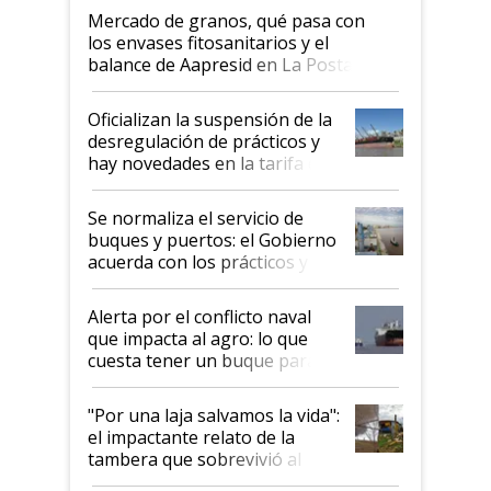
Mercado de granos, qué pasa con
los envases fitosanitarios y el
balance de Aapresid en La Posta
Oficializan la suspensión de la
desregulación de prácticos y
hay novedades en la tarifa de
la hidrovía
Se normaliza el servicio de
buques y puertos: el Gobierno
acuerda con los prácticos y
suspende el decreto de
desregulación
Alerta por el conflicto naval
que impacta al agro: lo que
cuesta tener un buque parado
y el peligro de que Argentina
pase a ser "país sucio"
"Por una laja salvamos la vida":
el impactante relato de la
tambera que sobrevivió al
tornado