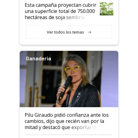
Esta campaña proyectan cubrir
una superficie total de 750.000
hectáreas de soja sembradas
con una nueva generación de
variedades que marcan un
Ver todos los temas
salto tecnológico en genética y
rendimiento
Ganadería
Pilu Giraudo pidió confianza ante los
cambios, dijo que recién van por la
mitad y destacó que exportar dejó de
ser "para unos pocos": "Tenemos un