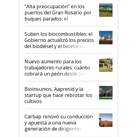
“Alta preocupación” en los
puertos del Gran Rosario por
buques parados: el
funcionamiento de las
exportadoras en tensión tras
Suben los biocombustibles: el
la medida de fuerza de los
Gobierno actualizó los precios
prácticos
del biodiésel y el bioetanol
Nuevo aumento para los
trabajadores rurales: cuánto
cobrará un peón desde julio
Bioinsumos, Aapresid y la
startup que hace rebrotar los
cultivos
Carbap renovó su conducción
y apuesta a una nueva
generación de dirigentes
rurales