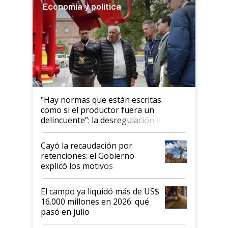
Economía y política
"Hay normas que están escritas
como si el productor fuera un
delincuente”: la desregulación llegó
al Congreso Aapresid y hasta se
habló del financiamiento al IPCVA
Cayó la recaudación por
retenciones: el Gobierno
explicó los motivos
El campo ya liquidó más de US$
16.000 millones en 2026: qué
pasó en julio