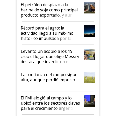
El petróleo desplazó a la
harina de soja como principal
producto exportado, y aún así
el agro aportó casi seis de cada
diez dólares y sostuvo el
Récord para el agro: la
liderazgo en un semestre
actividad llegó a su máximo
récord
histórico impulsada por la
cosecha y las exportaciones
Levantó un acopio a los 19,
creó el lugar que elige Messi y
destaca que invertir en el
kirchnerismo era como "darle
plata a un hijo para droga":
La confianza del campo sigue
Juan Félix Rossetti, el libertario
alta, aunque perdió impulso
que de una dura crisis salió
más fuerte y apuesta al cambio
de Milei
El FMI elogió al campo y lo
ubicó entre los sectores claves
para el crecimiento argentino