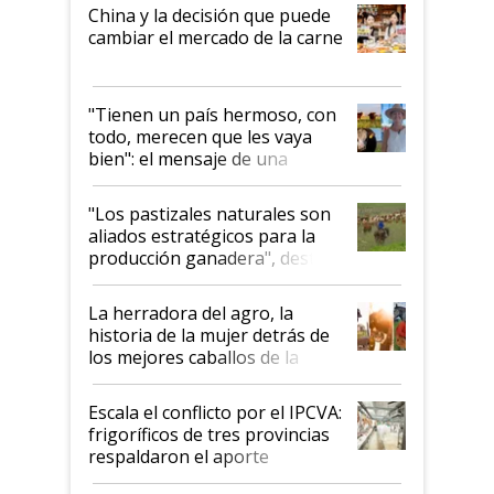
China y la decisión que puede
cambiar el mercado de la carne
"Tienen un país hermoso, con
todo, merecen que les vaya
bien": el mensaje de una
ganadera uruguaya sobre las
oportunidades que se abren
"Los pastizales naturales son
para el agro en Argentina, con
aliados estratégicos para la
foco en la carne
producción ganadera", destaca
la iniciativa que ya reúne a 46
establecimientos en Argentina
La herradora del agro, la
historia de la mujer detrás de
los mejores caballos de la
Argentina y los mitos que
todavía hacen sufrir a estos
Escala el conflicto por el IPCVA:
animales: "Mientras me
frigoríficos de tres provincias
descalificaban, yo seguí
respaldaron el aporte
haciendo currículum"
obligatorio