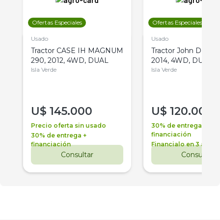
Ofertas Especiales
Ofertas Especiales
Usado
Usado
Tractor CASE IH MAGNUM
Tractor John Deere 
290, 2012, 4WD, DUAL
2014, 4WD, DUAL
Isla Verde
Isla Verde
U$
145.000
U$
120.000
Precio oferta sin usado
30% de entrega +
financiación
30% de entrega +
financiación
Financialo en 3 años
Consultar
Consultar