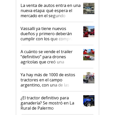
La venta de autos entra en una
nueva etapa: qué espera el
mercado en el segundo
semestre
Vassalli ya tiene nuevos
dueños y primero deberán
cumplir con los que compraron
cosechadoras y todavía no las
recibieron: quién está detrás
A cuánto se vende el trailer
del rescate de la empresa
"definitivo" para drones
agrícolas que creó una
empresa argentina: "Veíamos a
contratistas invirtiendo miles
Ya hay más de 1000 de estos
de dólares en drones de última
tractores en el campo
generación que luego eran
argentino, con una de las
transportados de forma
estructuras de fabricación más
precaria"
integradas del mundo
¿El tractor definitivo para
ganadería? Se mostró en La
Rural de Palermo