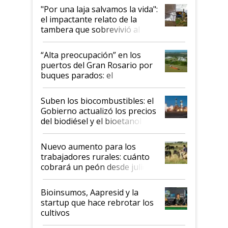
pase a ser "país sucio"
"Por una laja salvamos la vida":
el impactante relato de la
tambera que sobrevivió al
tornado
“Alta preocupación” en los
puertos del Gran Rosario por
buques parados: el
funcionamiento de las
exportadoras en tensión tras
Suben los biocombustibles: el
la medida de fuerza de los
Gobierno actualizó los precios
prácticos
del biodiésel y el bioetanol
Nuevo aumento para los
trabajadores rurales: cuánto
cobrará un peón desde julio
Bioinsumos, Aapresid y la
startup que hace rebrotar los
cultivos