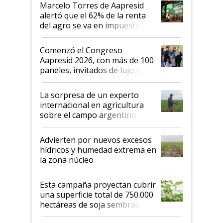
más motivados"
Marcelo Torres de Aapresid
alertó que el 62% de la renta
del agro se va en impuestos:
"No es bueno que en
Argentina se sigan discutiendo
Comenzó el Congreso
las mismas cosas de hace 50
Aapresid 2026, con más de 100
años"
paneles, invitados de lujo y
todas las tendencias
La sorpresa de un experto
internacional en agricultura
sobre el campo argentino:
"Estoy muy impresionado"
Advierten por nuevos excesos
hídricos y humedad extrema en
la zona núcleo
Esta campaña proyectan cubrir
una superficie total de 750.000
hectáreas de soja sembradas
con una nueva generación de