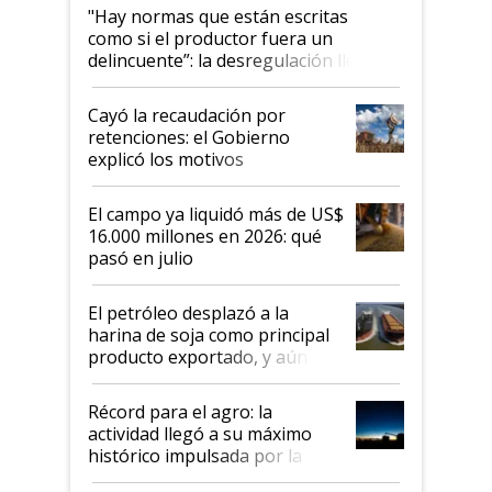
"Hay normas que están escritas
como si el productor fuera un
delincuente”: la desregulación llegó
al Congreso Aapresid y hasta se
habló del financiamiento al IPCVA
Cayó la recaudación por
retenciones: el Gobierno
explicó los motivos
El campo ya liquidó más de US$
16.000 millones en 2026: qué
pasó en julio
El petróleo desplazó a la
harina de soja como principal
producto exportado, y aún así
el agro aportó casi seis de cada
diez dólares y sostuvo el
Récord para el agro: la
liderazgo en un semestre
actividad llegó a su máximo
récord
histórico impulsada por la
cosecha y las exportaciones