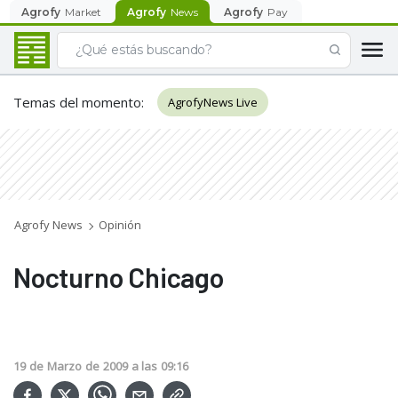
Agrofy
Market
Agrofy
News
Agrofy
Pay
Temas del momento
:
AgrofyNews Live
Agrofy News
Opinión
Nocturno Chicago
19
de
Marzo
de
2009
a las
09:16