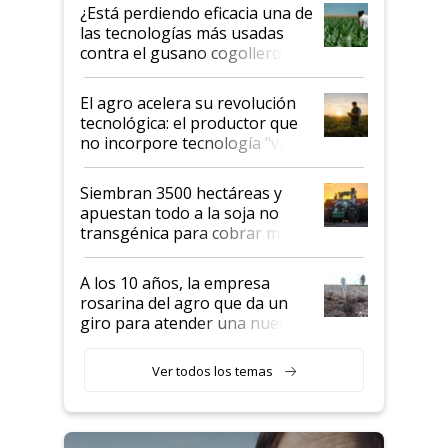
variedades que marcan un
¿Está perdiendo eficacia una de
salto tecnológico en genética y
las tecnologías más usadas
rendimiento
contra el gusano cogollero? El
desafío de una tecnología clave
El agro acelera su revolución
tecnológica: el productor que
no incorpore tecnología "va a
perder el tren"
Siembran 3500 hectáreas y
apuestan todo a la soja no
transgénica para cobrar más
por tonelada: compraron un
semillero
A los 10 años, la empresa
rosarina del agro que da un
giro para atender una nueva
etapa en el agro
Ver todos los temas