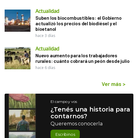
Actualidad
Suben los biocombustibles: el Gobierno
actualizó los precios del biodiésel y el
bioetanol
hace 3 días
Actualidad
Nuevo aumento para los trabajadores
rurales: cuánto cobrará un peón desde julio
hace 6 días
Ver más
>
El campo y vos
¿Tenés una historia para
contarnos?
Queremos conocerla
Escribinos