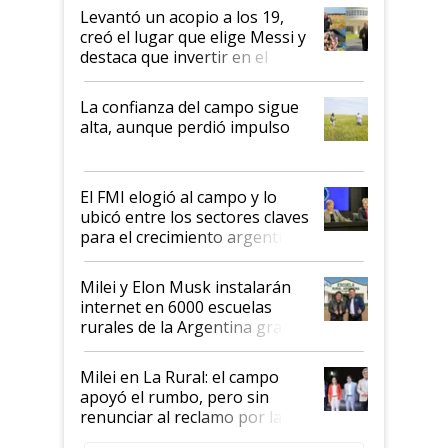
Levantó un acopio a los 19,
creó el lugar que elige Messi y
destaca que invertir en el
kirchnerismo era como "darle
plata a un hijo para droga":
La confianza del campo sigue
Juan Félix Rossetti, el libertario
alta, aunque perdió impulso
que de una dura crisis salió
más fuerte y apuesta al cambio
de Milei
El FMI elogió al campo y lo
ubicó entre los sectores claves
para el crecimiento argentino
Milei y Elon Musk instalarán
internet en 6000 escuelas
rurales de la Argentina gracias
a un acuerdo con Starlink
Milei en La Rural: el campo
apoyó el rumbo, pero sin
renunciar al reclamo por las
retenciones