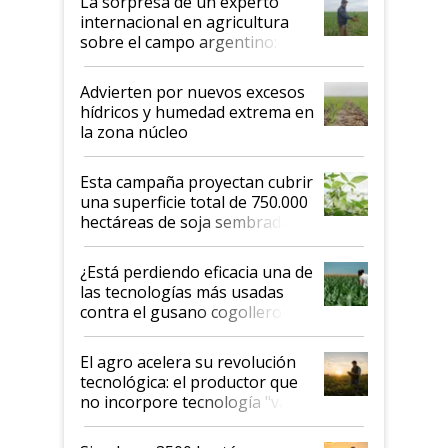
La sorpresa de un experto
internacional en agricultura
sobre el campo argentino:
"Estoy muy impresionado"
Advierten por nuevos excesos
hídricos y humedad extrema en
la zona núcleo
Esta campaña proyectan cubrir
una superficie total de 750.000
hectáreas de soja sembradas
con una nueva generación de
variedades que marcan un
¿Está perdiendo eficacia una de
salto tecnológico en genética y
las tecnologías más usadas
rendimiento
contra el gusano cogollero? El
desafío de una tecnología clave
El agro acelera su revolución
tecnológica: el productor que
no incorpore tecnología "va a
perder el tren"