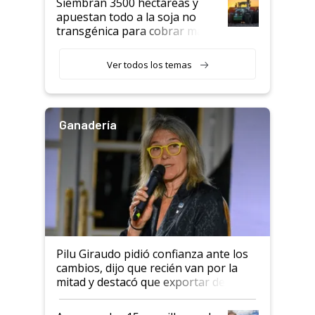
Siembran 3500 hectáreas y
apuestan todo a la soja no
transgénica para cobrar más
por tonelada: compraron un
semillero
Ver todos los temas
Ganadería
Pilu Giraudo pidió confianza ante los
cambios, dijo que recién van por la
mitad y destacó que exportar dejó de
ser "para unos pocos": "Tenemos un
mandato muy claro del gobierno