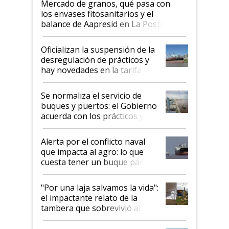
Mercado de granos, qué pasa con
los envases fitosanitarios y el
balance de Aapresid en La Posta
Oficializan la suspensión de la
desregulación de prácticos y
hay novedades en la tarifa de
la hidrovía
Se normaliza el servicio de
buques y puertos: el Gobierno
acuerda con los prácticos y
suspende el decreto de
desregulación
Alerta por el conflicto naval
que impacta al agro: lo que
cuesta tener un buque parado
y el peligro de que Argentina
pase a ser "país sucio"
"Por una laja salvamos la vida":
el impactante relato de la
tambera que sobrevivió al
tornado