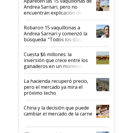
Aparecen las 15 vaquillonas de
nacional"
Andrea Sarnari, pero no
encuentran explicación de
cómo llegaron allí
Robaron 15 vaquillonas a
Andrea Sarnari y comenzó la
búsqueda: “Todos los días le
toca a algún productor”
Cuesta $6 millones: la
inversión que crece entre los
ganaderos en un momento
histórico para la actividad
La hacienda recuperó precio,
pero el mercado ya mira el
próximo techo
China y la decisión que puede
cambiar el mercado de la carne