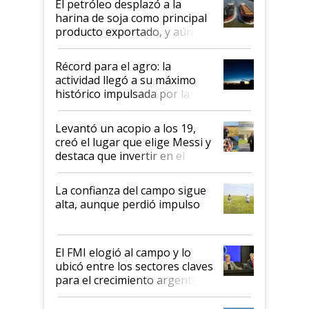
El petróleo desplazó a la
harina de soja como principal
producto exportado, y aún así
el agro aportó casi seis de cada
diez dólares y sostuvo el
Récord para el agro: la
liderazgo en un semestre
actividad llegó a su máximo
récord
histórico impulsada por la
cosecha y las exportaciones
Levantó un acopio a los 19,
creó el lugar que elige Messi y
destaca que invertir en el
kirchnerismo era como "darle
plata a un hijo para droga":
La confianza del campo sigue
Juan Félix Rossetti, el libertario
alta, aunque perdió impulso
que de una dura crisis salió
más fuerte y apuesta al cambio
de Milei
El FMI elogió al campo y lo
ubicó entre los sectores claves
para el crecimiento argentino