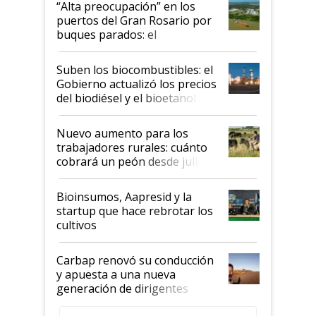
“Alta preocupación” en los
puertos del Gran Rosario por
buques parados: el
funcionamiento de las
exportadoras en tensión tras
Suben los biocombustibles: el
la medida de fuerza de los
Gobierno actualizó los precios
prácticos
del biodiésel y el bioetanol
Nuevo aumento para los
trabajadores rurales: cuánto
cobrará un peón desde julio
Bioinsumos, Aapresid y la
startup que hace rebrotar los
cultivos
Carbap renovó su conducción
y apuesta a una nueva
generación de dirigentes
rurales