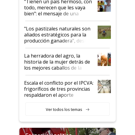
"Tienen un país hermoso, con
todo, merecen que les vaya
bien": el mensaje de una
ganadera uruguaya sobre las
oportunidades que se abren
"Los pastizales naturales son
para el agro en Argentina, con
aliados estratégicos para la
foco en la carne
producción ganadera", destaca
la iniciativa que ya reúne a 46
establecimientos en Argentina
La herradora del agro, la
historia de la mujer detrás de
los mejores caballos de la
Argentina y los mitos que
todavía hacen sufrir a estos
Escala el conflicto por el IPCVA:
animales: "Mientras me
frigoríficos de tres provincias
descalificaban, yo seguí
respaldaron el aporte
haciendo currículum"
obligatorio
Ver todos los temas
Economía y política