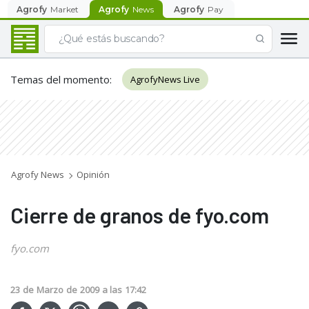
Agrofy
Market
Agrofy
News
Agrofy
Pay
Temas del momento
:
AgrofyNews Live
Agrofy News
Opinión
Cierre de granos de fyo.com
fyo.com
23
de
Marzo
de
2009
a las
17:42