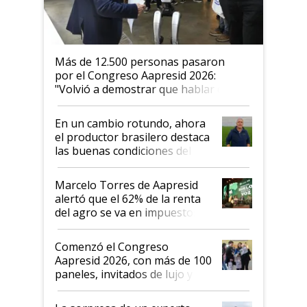
Más de 12.500 personas pasaron
por el Congreso Aapresid 2026:
"Volvió a demostrar que hablar del
suelo es hablar de todo el sistema
productivo"
En un cambio rotundo, ahora
el productor brasilero destaca
las buenas condiciones del
agro argentino para invertir:
"Los veo más motivados"
Marcelo Torres de Aapresid
alertó que el 62% de la renta
del agro se va en impuestos:
"No es bueno que en
Argentina se sigan discutiendo
Comenzó el Congreso
las mismas cosas de hace 50
Aapresid 2026, con más de 100
años"
paneles, invitados de lujo y
todas las tendencias