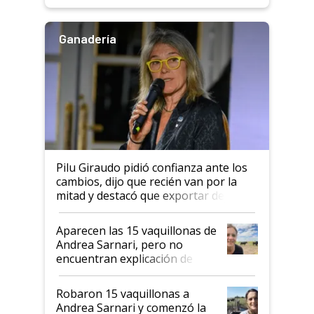
rendimiento
Ganadería
Pilu Giraudo pidió confianza ante los
cambios, dijo que recién van por la
mitad y destacó que exportar dejó de
ser "para unos pocos": "Tenemos un
mandato muy claro del gobierno
Aparecen las 15 vaquillonas de
nacional"
Andrea Sarnari, pero no
encuentran explicación de
cómo llegaron allí
Robaron 15 vaquillonas a
Andrea Sarnari y comenzó la