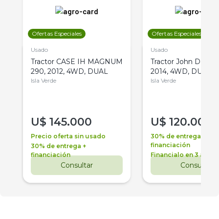
Ofertas Especiales
Ofertas Especiales
Usado
Usado
Tractor CASE IH MAGNUM
Tractor John Deere 
290, 2012, 4WD, DUAL
2014, 4WD, DUAL
Isla Verde
Isla Verde
U$
145.000
U$
120.000
Precio oferta sin usado
30% de entrega +
financiación
30% de entrega +
financiación
Financialo en 3 años
Consultar
Consultar