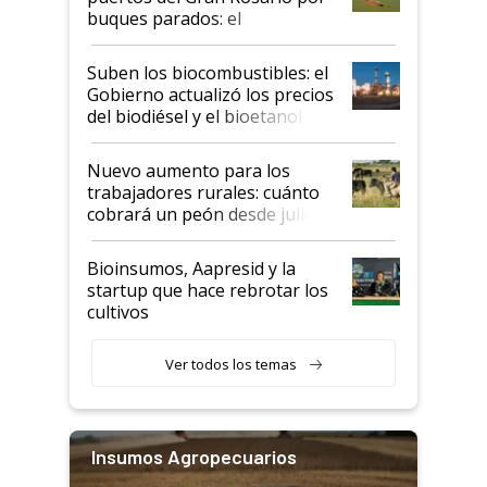
buques parados: el
funcionamiento de las
exportadoras en tensión tras
Suben los biocombustibles: el
la medida de fuerza de los
Gobierno actualizó los precios
prácticos
del biodiésel y el bioetanol
Nuevo aumento para los
trabajadores rurales: cuánto
cobrará un peón desde julio
Bioinsumos, Aapresid y la
startup que hace rebrotar los
cultivos
Ver todos los temas
Insumos Agropecuarios