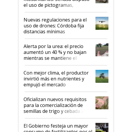
el uso de pictogramas,
palabras de advertencia e
indicaciones
Nuevas regulaciones para el
uso de drones: Córdoba fija
distancias mínimas
Alerta por la urea: el precio
aumentó un 40 % y no bajan
mientras se mantiene el
conflicto en Medio Oriente
Con mejor clima, el productor
invirtió más en nutrientes y
empujó el mercado
Oficializan nuevos requisitos
para la comercialización de
semillas de trigo y cebada a
granel
El Gobierno festeja un mayor
consumo de fertilizantes por el