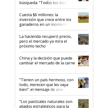
búsqueda: “Todos los días le
toca a algún productor”
Cuesta $6 millones: la
inversión que crece entre los
ganaderos en un momento
histórico para la actividad
La hacienda recuperó precio,
pero el mercado ya mira el
próximo techo
China y la decisión que puede
cambiar el mercado de la carne
"Tienen un país hermoso, con
todo, merecen que les vaya
bien": el mensaje de una
ganadera uruguaya sobre las
oportunidades que se abren
"Los pastizales naturales son
para el agro en Argentina, con
aliados estratégicos para la