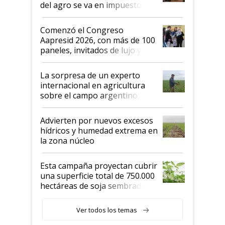
del agro se va en impuestos:
"No es bueno que en
Argentina se sigan discutiendo
Comenzó el Congreso
las mismas cosas de hace 50
Aapresid 2026, con más de 100
años"
paneles, invitados de lujo y
todas las tendencias
La sorpresa de un experto
internacional en agricultura
sobre el campo argentino:
"Estoy muy impresionado"
Advierten por nuevos excesos
hídricos y humedad extrema en
la zona núcleo
Esta campaña proyectan cubrir
una superficie total de 750.000
hectáreas de soja sembradas
con una nueva generación de
variedades que marcan un
Ver todos los temas
salto tecnológico en genética y