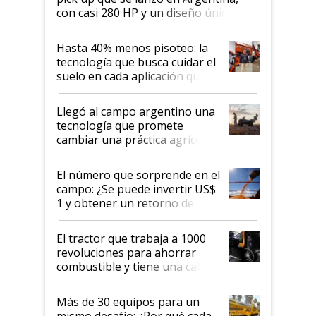
con casi 280 HP y un diseño único: a
cuánto se vende
Hasta 40% menos pisoteo: la
tecnología que busca cuidar el
suelo en cada aplicación que
llevó Jacto al Congreso
Aapresid 2026
Llegó al campo argentino una
tecnología que promete
cambiar una práctica agrícola
clave: ¿Y si analizar el suelo
fuera tan simple como apretar
El número que sorprende en el
un botón?
campo: ¿Se puede invertir US$
1 y obtener un retorno de
hasta US$ 10 en agricultura?
El tractor que trabaja a 1000
revoluciones para ahorrar
combustible y tiene una cabina
que parece una computadora:
lo último en el mundo,
Más de 30 equipos para un
disponible en Argentina