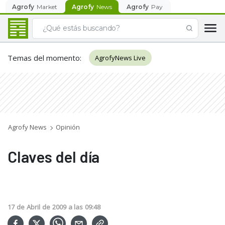
Agrofy
Market
Agrofy
News
Agrofy
Pay
Temas del momento
:
AgrofyNews Live
Agrofy News
Opinión
Claves del día
17
de
Abril
de
2009
a las
09:48