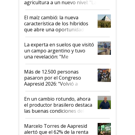
agricultura a un nuevo nivel: "Las
posibilidades de crecimiento son
infinitas"
El maíz cambió: la nueva
característica de los híbridos
que abre una oportunidad en
el lote
La experta en suelos que visitó
un campo argentino y tuvo
una revelación: "Me
impresionó mucho"
Más de 12.500 personas
pasaron por el Congreso
Aapresid 2026: "Volvió a
demostrar que hablar del
suelo es hablar de todo el
En un cambio rotundo, ahora
sistema productivo"
el productor brasilero destaca
las buenas condiciones del
agro argentino para invertir:
"Los veo más motivados"
Marcelo Torres de Aapresid
alertó que el 62% de la renta