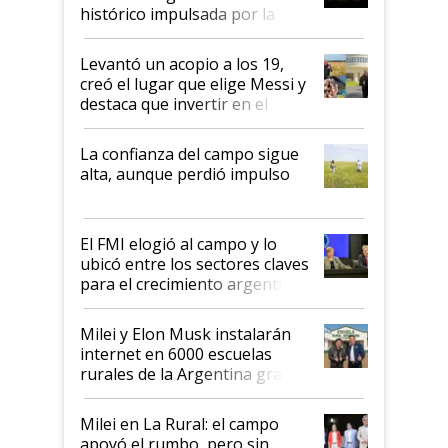
récord
histórico impulsada por la
cosecha y las exportaciones
Levantó un acopio a los 19,
creó el lugar que elige Messi y
destaca que invertir en el
kirchnerismo era como "darle
plata a un hijo para droga":
La confianza del campo sigue
Juan Félix Rossetti, el libertario
alta, aunque perdió impulso
que de una dura crisis salió
más fuerte y apuesta al cambio
de Milei
El FMI elogió al campo y lo
ubicó entre los sectores claves
para el crecimiento argentino
Milei y Elon Musk instalarán
internet en 6000 escuelas
rurales de la Argentina gracias
a un acuerdo con Starlink
Milei en La Rural: el campo
apoyó el rumbo, pero sin