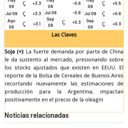
May
May
May
Ç
Ç
+3.3
-0.6
+0.5
09
09
09
Ç
Jul 09
-0.6
Ç
Jul 09
+3.3
Jul 09
+0.6
Sep
Ago
Sep
Ç
+0.3
Ç
Ç
+3.1
+0.3
09
09
09
Las Claves
Soja (+):
La fuerte demanda por parte de China
le da sustento al mercado, presionando sobre
los stocks ajustados que existen en EEUU. El
reporte de la Bolsa de Cereales de Buenos Aires
recortando nuevamente las estimaciones de
producción para la Argentina, impactan
positivamente en el precio de la oleagin
Noticias relacionadas