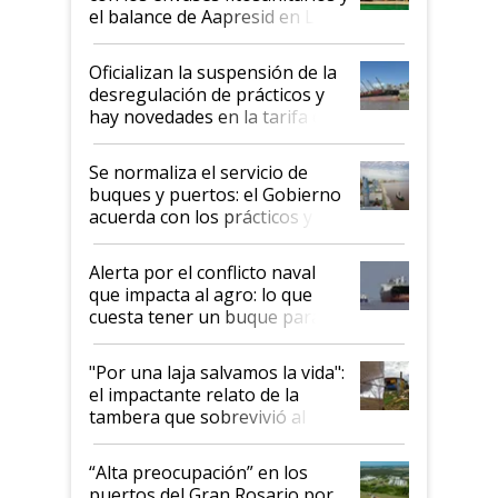
el balance de Aapresid en La
Posta
Oficializan la suspensión de la
desregulación de prácticos y
hay novedades en la tarifa de
la hidrovía
Se normaliza el servicio de
buques y puertos: el Gobierno
acuerda con los prácticos y
suspende el decreto de
desregulación
Alerta por el conflicto naval
que impacta al agro: lo que
cuesta tener un buque parado
y el peligro de que Argentina
pase a ser "país sucio"
"Por una laja salvamos la vida":
el impactante relato de la
tambera que sobrevivió al
tornado
“Alta preocupación” en los
puertos del Gran Rosario por