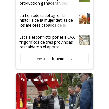
foco en la carne
producción ganadera", destaca
la iniciativa que ya reúne a 46
establecimientos en Argentina
La herradora del agro, la
historia de la mujer detrás de
los mejores caballos de la
Argentina y los mitos que
todavía hacen sufrir a estos
Escala el conflicto por el IPCVA:
animales: "Mientras me
frigoríficos de tres provincias
descalificaban, yo seguí
respaldaron el aporte
haciendo currículum"
obligatorio
Ver todos los temas
Economía y política