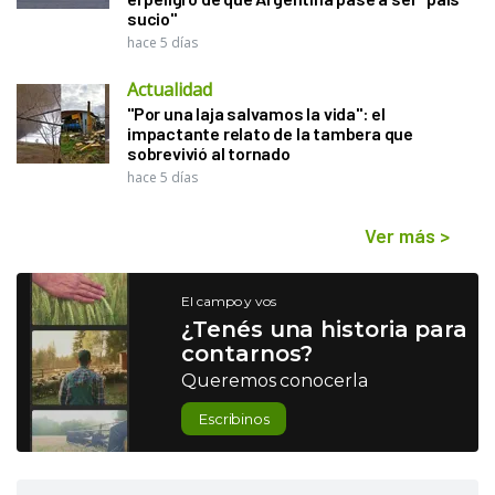
sucio"
hace 5 días
Actualidad
"Por una laja salvamos la vida": el
impactante relato de la tambera que
sobrevivió al tornado
hace 5 días
Ver más
>
El campo y vos
¿Tenés una historia para
contarnos?
Queremos conocerla
Escribinos