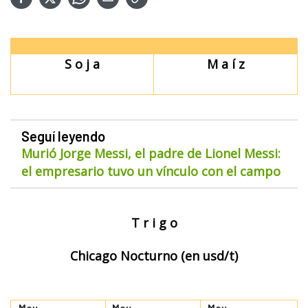
S o j a
M a í z
Seguí leyendo
Murió Jorge Messi, el padre de Lionel Messi:
el empresario tuvo un vínculo con el campo
T r i g o
Chicago Nocturno (en usd/t)