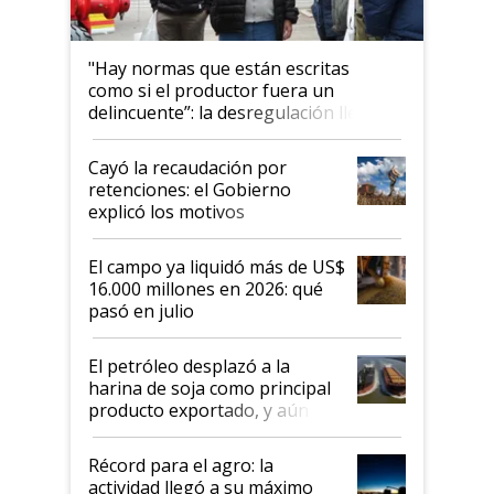
"Hay normas que están escritas
como si el productor fuera un
delincuente”: la desregulación llegó
al Congreso Aapresid y hasta se
habló del financiamiento al IPCVA
Cayó la recaudación por
retenciones: el Gobierno
explicó los motivos
El campo ya liquidó más de US$
16.000 millones en 2026: qué
pasó en julio
El petróleo desplazó a la
harina de soja como principal
producto exportado, y aún así
el agro aportó casi seis de cada
diez dólares y sostuvo el
Récord para el agro: la
liderazgo en un semestre
actividad llegó a su máximo