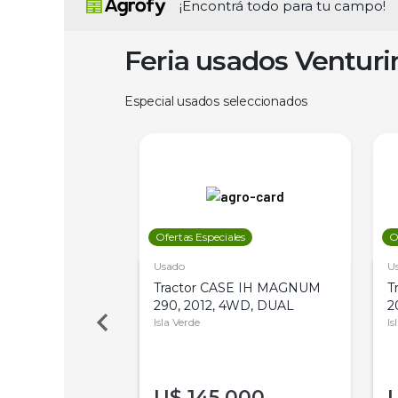
¡Encontrá todo para tu campo!
Feria usados Ventur
Especial usados seleccionados
les
Ofertas Especiales
O
Usado
U
a Metalfor 7040,
Tractor CASE IH MAGNUM
T
Bot 32 Mts
290, 2012, 4WD, DUAL
2
Isla Verde
Is
000
U$
145.000