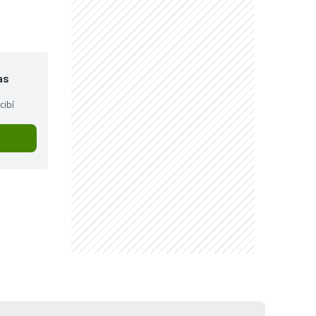
as
cibí