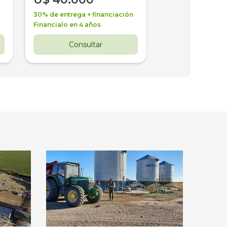
30% de entrega + financiación
30% de entrega + 
Financialo en 4 años
Financialo en 3 a
Consultar
Consul