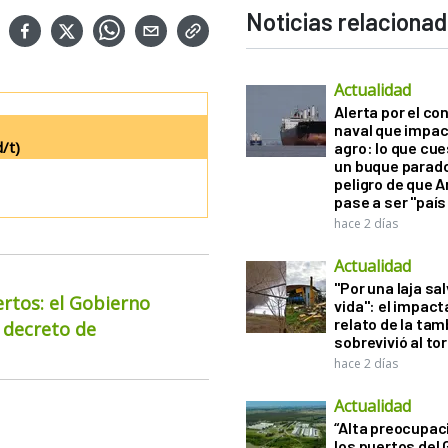
Noticias relaciona
Actualidad
Alerta por el con
naval que impac
/t)
agro: lo que cu
un buque parado
peligro de que 
pase a ser "país
hace 2 días
Actualidad
"Por una laja sa
ertos: el Gobierno
vida": el impac
relato de la ta
 decreto de
sobrevivió al to
hace 2 días
Actualidad
“Alta preocupac
los puertos del 