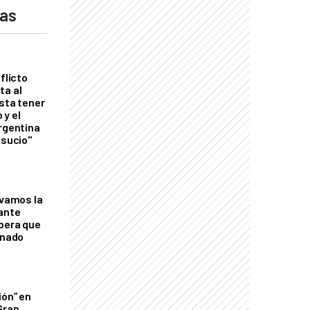
das
flicto
ta al
esta tener
 y el
Argentina
 sucio"
lvamos la
tante
mbera que
rnado
ión” en
Gran