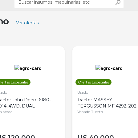
ino
Ver ofertas
fertas Especiales
Ofertas Especiales
sado
Usado
ractor John Deere 6180J,
Tractor MASSEY
014, 4WD, DUAL
FERGUSSON MF 4292, 2020
la Verde
4WD, PATON
Venado Tuerto
U$
120.000
U$
40.000