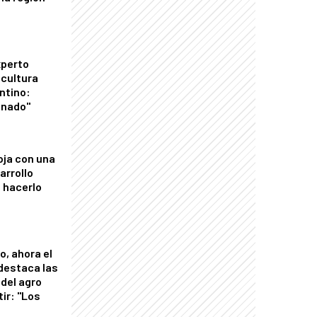
xperto
icultura
ntino:
onado"
oja con una
arrollo
 hacerlo
o, ahora el
 destaca las
del agro
tir: "Los
"