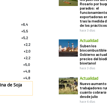
Rosario por bu
parados: el
funcionamiento 
exportadoras e
tras la medida 
+6,4
de los práctico
hace 3 días
+5,5
+5,2
Actualidad
+2,2
Suben los
biocombustibles
+2,0
Gobierno actual
+2,2
precios del biodi
bioetanol
+5,0
hace 3 días
+4,8
+4,8
Actualidad
Nuevo aumento 
ina de Soja
trabajadores ru
cuánto cobrará
desde julio
hace 6 días