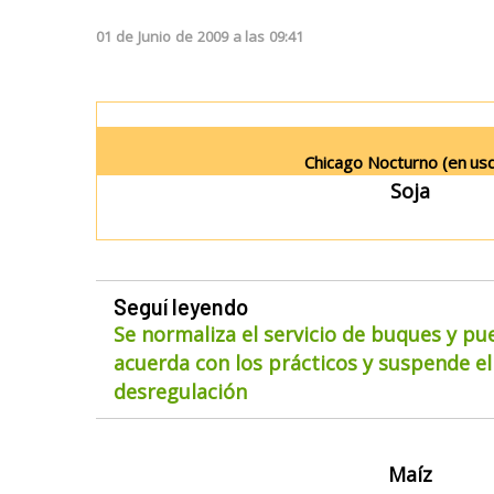
01
de
Junio
de
2009
a las
09:41
Chicago Nocturno (en
usd
Soja
Seguí leyendo
Se normaliza el servicio de buques y pu
acuerda con los prácticos y suspende el
desregulación
Maíz