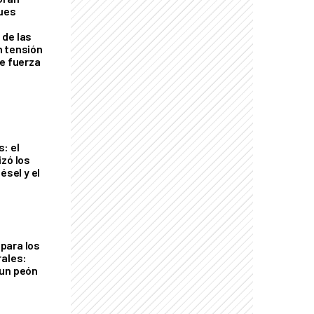
ques
de las
n tensión
de fuerza
s
: el
izó los
ésel y el
para los
rales:
 un peón