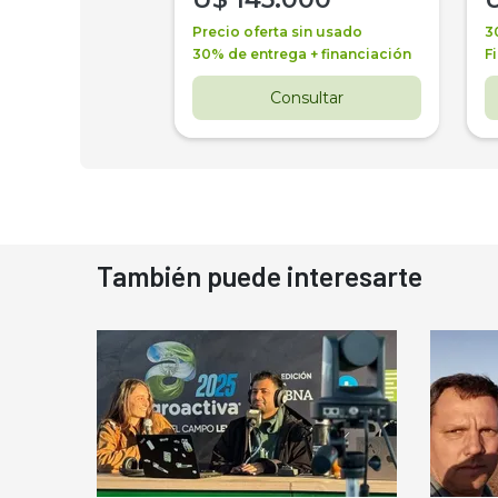
a + financiación
Precio oferta sin usado
3
 4 años
30% de entrega + financiación
F
nsultar
Consultar
También puede interesarte