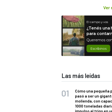
Ver
El campo y vos
¿Tenés una h
para contar
Queremos con
Escribinos
Las más leídas
Cómo una pequeña 
pasó a ser un gigant
molienda, con capac
1000 toneladas diaria
impulso al trigo en 