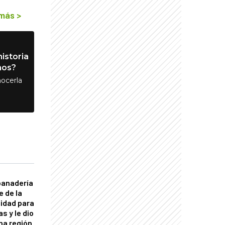
 más
>
istoria
nos?
ocerla
panadería
e de la
idad para
s y le dio
una región