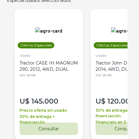
Especial usados seleccionados
Ofertas Especiales
Ofertas Especiales
Usado
Usado
Tractor CASE IH MAGNUM
Tractor John Deere 
290, 2012, 4WD, DUAL
2014, 4WD, DUAL
Isla Verde
Isla Verde
U$
145.000
U$
120.000
Precio oferta sin usado
30% de entrega +
financiación
30% de entrega +
financiación
Financialo en 3 años
Consultar
Consultar