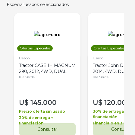
Especial usados seleccionados
Ofertas Especiales
Ofertas Especiales
Usado
Usado
Tractor CASE IH MAGNUM
Tractor John Deere 
290, 2012, 4WD, DUAL
2014, 4WD, DUAL
Isla Verde
Isla Verde
U$
145.000
U$
120.000
Precio oferta sin usado
30% de entrega +
financiación
30% de entrega +
financiación
Financialo en 3 años
Consultar
Consultar