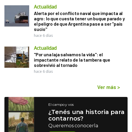
Actualidad
Alerta por el conflicto naval que impacta al
agro: lo que cuesta tener un buque parado y
el peligro de que Argentina pase a ser "país
sucio"
hace 6 días
Actualidad
"Por una laja salvamos la vida": el
impactante relato de la tambera que
sobrevivió al tornado
hace 6 días
Ver más
>
El campo y vos
¿Tenés una historia para
contarnos?
Queremos conocerla