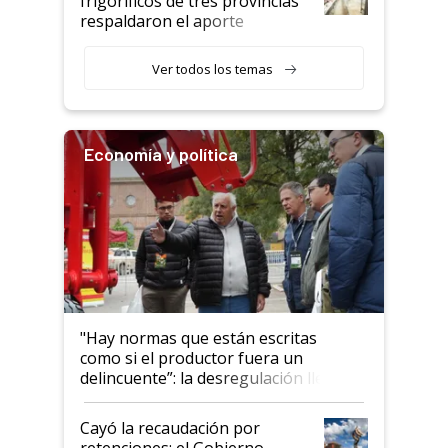
frigoríficos de tres provincias
descalificaban, yo seguí
respaldaron el aporte
haciendo currículum"
obligatorio
Ver todos los temas
Economía y política
"Hay normas que están escritas
como si el productor fuera un
delincuente”: la desregulación llegó
al Congreso Aapresid y hasta se
habló del financiamiento al IPCVA
Cayó la recaudación por
retenciones: el Gobierno