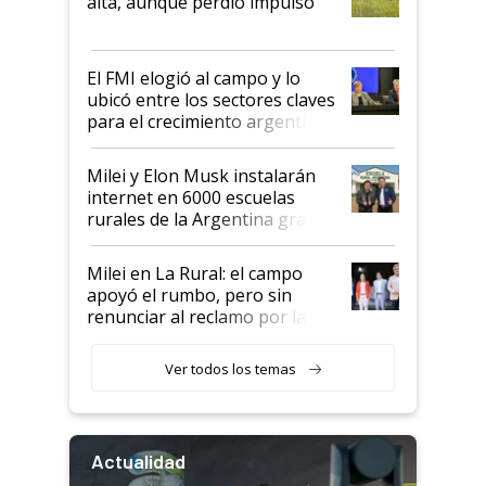
alta, aunque perdió impulso
que de una dura crisis salió
más fuerte y apuesta al cambio
de Milei
El FMI elogió al campo y lo
ubicó entre los sectores claves
para el crecimiento argentino
Milei y Elon Musk instalarán
internet en 6000 escuelas
rurales de la Argentina gracias
a un acuerdo con Starlink
Milei en La Rural: el campo
apoyó el rumbo, pero sin
renunciar al reclamo por las
retenciones
Ver todos los temas
Actualidad