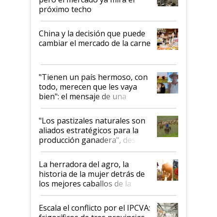
próximo techo
China y la decisión que puede
cambiar el mercado de la carne
"Tienen un país hermoso, con
todo, merecen que les vaya
bien": el mensaje de una
ganadera uruguaya sobre las
oportunidades que se abren
"Los pastizales naturales son
para el agro en Argentina, con
aliados estratégicos para la
foco en la carne
producción ganadera", destaca
la iniciativa que ya reúne a 46
establecimientos en Argentina
La herradora del agro, la
historia de la mujer detrás de
los mejores caballos de la
Argentina y los mitos que
todavía hacen sufrir a estos
Escala el conflicto por el IPCVA:
animales: "Mientras me