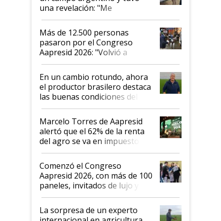
una revelación: "Me
impresionó mucho"
Más de 12.500 personas
pasaron por el Congreso
Aapresid 2026: "Volvió a
demostrar que hablar del
suelo es hablar de todo el
En un cambio rotundo, ahora
sistema productivo"
el productor brasilero destaca
las buenas condiciones del
agro argentino para invertir:
"Los veo más motivados"
Marcelo Torres de Aapresid
alertó que el 62% de la renta
del agro se va en impuestos:
"No es bueno que en
Argentina se sigan discutiendo
Comenzó el Congreso
las mismas cosas de hace 50
Aapresid 2026, con más de 100
años"
paneles, invitados de lujo y
todas las tendencias
La sorpresa de un experto
internacional en agricultura