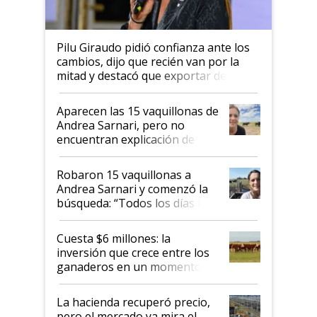
Pilu Giraudo pidió confianza ante los
cambios, dijo que recién van por la
mitad y destacó que exportar dejó de
ser "para unos pocos": "Tenemos un
mandato muy claro del gobierno
Aparecen las 15 vaquillonas de
nacional"
Andrea Sarnari, pero no
encuentran explicación de
cómo llegaron allí
Robaron 15 vaquillonas a
Andrea Sarnari y comenzó la
búsqueda: “Todos los días le
toca a algún productor”
Cuesta $6 millones: la
inversión que crece entre los
ganaderos en un momento
histórico para la actividad
La hacienda recuperó precio,
pero el mercado ya mira el