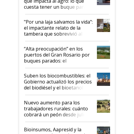
que impacta al agro: lo que
cuesta tener un buque parado
y el peligro de que Argentina
pase a ser "país sucio"
"Por una laja salvamos la vida":
el impactante relato de la
tambera que sobrevivió al
tornado
“Alta preocupación” en los
puertos del Gran Rosario por
buques parados: el
funcionamiento de las
exportadoras en tensión tras
Suben los biocombustibles: el
la medida de fuerza de los
Gobierno actualizó los precios
prácticos
del biodiésel y el bioetanol
Nuevo aumento para los
trabajadores rurales: cuánto
cobrará un peón desde julio
Bioinsumos, Aapresid y la