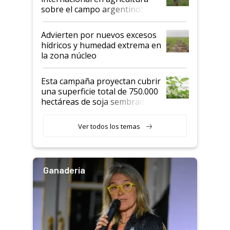
sobre el campo argentino:
"Estoy muy impresionado"
Advierten por nuevos excesos
hídricos y humedad extrema en
la zona núcleo
Esta campaña proyectan cubrir
una superficie total de 750.000
hectáreas de soja sembradas
con una nueva generación de
variedades que marcan un
Ver todos los temas
salto tecnológico en genética y
rendimiento
Ganadería