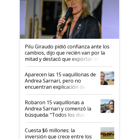
Pilu Giraudo pidió confianza ante los
cambios, dijo que recién van por la
mitad y destacó que exportar dejó de
ser "para unos pocos": "Tenemos un
mandato muy claro del gobierno
Aparecen las 15 vaquillonas de
nacional"
Andrea Sarnari, pero no
encuentran explicación de
cómo llegaron allí
Robaron 15 vaquillonas a
Andrea Sarnari y comenzó la
búsqueda: “Todos los días le
toca a algún productor”
Cuesta $6 millones: la
inversión que crece entre los