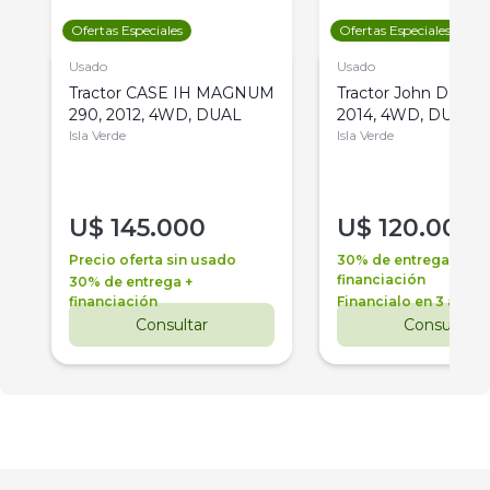
Ofertas Especiales
Ofertas Especiales
Usado
Usado
Tractor CASE IH MAGNUM
Tractor John Deere 
290, 2012, 4WD, DUAL
2014, 4WD, DUAL
Isla Verde
Isla Verde
U$
145.000
U$
120.000
Precio oferta sin usado
30% de entrega +
financiación
30% de entrega +
financiación
Financialo en 3 años
Consultar
Consultar