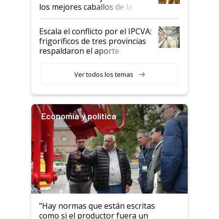
los mejores caballos de la
Argentina y los mitos que
todavía hacen sufrir a estos
Escala el conflicto por el IPCVA:
animales: "Mientras me
frigoríficos de tres provincias
descalificaban, yo seguí
respaldaron el aporte
haciendo currículum"
obligatorio
Ver todos los temas
Economía y política
"Hay normas que están escritas
como si el productor fuera un