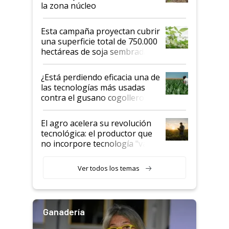
la zona núcleo
Esta campaña proyectan cubrir
una superficie total de 750.000
hectáreas de soja sembradas
con una nueva generación de
variedades que marcan un
¿Está perdiendo eficacia una de
salto tecnológico en genética y
las tecnologías más usadas
rendimiento
contra el gusano cogollero? El
desafío de una tecnología clave
El agro acelera su revolución
tecnológica: el productor que
no incorpore tecnología "va a
perder el tren"
Ver todos los temas
Ganadería