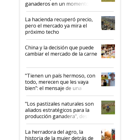
ganaderos en un momento
histórico para la actividad
La hacienda recuperó precio,
pero el mercado ya mira el
próximo techo
China y la decisión que puede
cambiar el mercado de la carne
"Tienen un país hermoso, con
todo, merecen que les vaya
bien": el mensaje de una
ganadera uruguaya sobre las
oportunidades que se abren
"Los pastizales naturales son
para el agro en Argentina, con
aliados estratégicos para la
foco en la carne
producción ganadera", destaca
la iniciativa que ya reúne a 46
establecimientos en Argentina
La herradora del agro, la
historia de la mujer detrás de