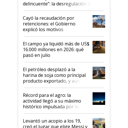
delincuente”: la desregulación llegó
al Congreso Aapresid y hasta se
habló del financiamiento al IPCVA
Cayó la recaudación por
retenciones: el Gobierno
explicó los motivos
El campo ya liquidó más de US$
16.000 millones en 2026: qué
pasó en julio
El petróleo desplazó a la
harina de soja como principal
producto exportado, y aún así
el agro aportó casi seis de cada
diez dólares y sostuvo el
Récord para el agro: la
liderazgo en un semestre
actividad llegó a su máximo
récord
histórico impulsada por la
cosecha y las exportaciones
Levantó un acopio a los 19,
creó el lugar que elige Messi y