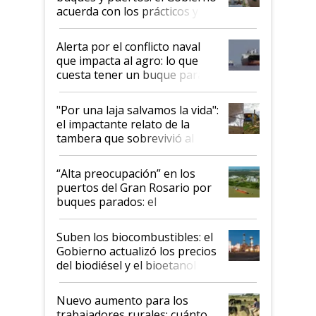
acuerda con los prácticos y
suspende el decreto de
desregulación
Alerta por el conflicto naval
que impacta al agro: lo que
cuesta tener un buque parado
y el peligro de que Argentina
pase a ser "país sucio"
"Por una laja salvamos la vida":
el impactante relato de la
tambera que sobrevivió al
tornado
“Alta preocupación” en los
puertos del Gran Rosario por
buques parados: el
funcionamiento de las
exportadoras en tensión tras
Suben los biocombustibles: el
la medida de fuerza de los
Gobierno actualizó los precios
prácticos
del biodiésel y el bioetanol
Nuevo aumento para los
trabajadores rurales: cuánto