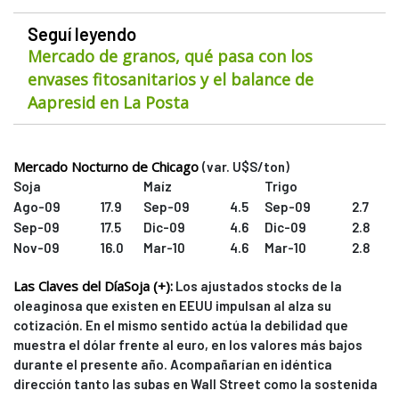
Seguí leyendo
Mercado de granos, qué pasa con los
envases fitosanitarios y el balance de
Aapresid en La Posta
Mercado Nocturno de Chicago
(var. U$S/ton)
Soja
Maíz
Trigo
Ago-09
17.9
Sep-09
4.5
Sep-09
2.7
Sep-09
17.5
Dic-09
4.6
Dic-09
2.8
Nov-09
16.0
Mar-10
4.6
Mar-10
2.8
Las Claves del Día
Soja (+):
Los ajustados stocks de la
oleaginosa que existen en EEUU impulsan al alza su
cotización. En el mismo sentido actúa la debilidad que
muestra el dólar frente al euro, en los valores más bajos
durante el presente año. Acompañarían en idéntica
dirección tanto las subas en Wall Street como la sostenida