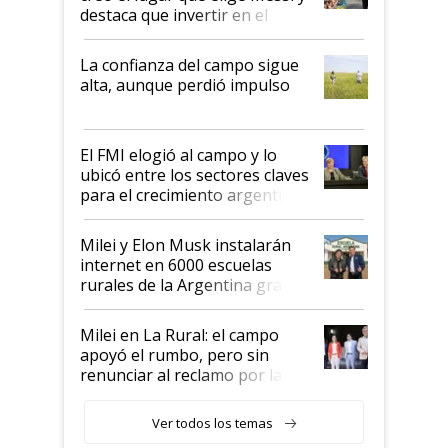
destaca que invertir en el
kirchnerismo era como "darle
plata a un hijo para droga":
La confianza del campo sigue
Juan Félix Rossetti, el libertario
alta, aunque perdió impulso
que de una dura crisis salió
más fuerte y apuesta al cambio
de Milei
El FMI elogió al campo y lo
ubicó entre los sectores claves
para el crecimiento argentino
Milei y Elon Musk instalarán
internet en 6000 escuelas
rurales de la Argentina gracias
a un acuerdo con Starlink
Milei en La Rural: el campo
apoyó el rumbo, pero sin
renunciar al reclamo por las
retenciones
Ver todos los temas