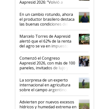
Aapresid 2026: "Volvió a
demostrar que hablar del
suelo es hablar de todo el
En un cambio rotundo, ahora
sistema productivo"
el productor brasilero destaca
las buenas condiciones del
agro argentino para invertir:
"Los veo más motivados"
Marcelo Torres de Aapresid
alertó que el 62% de la renta
del agro se va en impuestos:
"No es bueno que en
Argentina se sigan discutiendo
Comenzó el Congreso
las mismas cosas de hace 50
Aapresid 2026, con más de 100
años"
paneles, invitados de lujo y
todas las tendencias
La sorpresa de un experto
internacional en agricultura
sobre el campo argentino:
"Estoy muy impresionado"
Advierten por nuevos excesos
hídricos y humedad extrema en