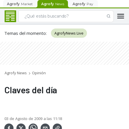
Agrofy
Market
Agrofy
News
Agrofy
Pay
Temas del momento
:
AgrofyNews Live
Agrofy News
Opinión
Claves del día
03
de
Agosto
de
2009
a las
11:18