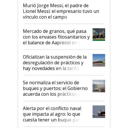
Murió Jorge Messi, el padre de
Lionel Messi: el empresario tuvo un
vínculo con el campo
Mercado de granos, qué pasa
con los envases fitosanitarios y
el balance de Aapresid en La
Posta
Oficializan la suspensión de la
desregulación de prácticos y
hay novedades en la tarifa de
la hidrovía
Se normaliza el servicio de
buques y puertos: el Gobierno
acuerda con los prácticos y
suspende el decreto de
desregulación
Alerta por el conflicto naval
que impacta al agro: lo que
cuesta tener un buque parado
y el peligro de que Argentina