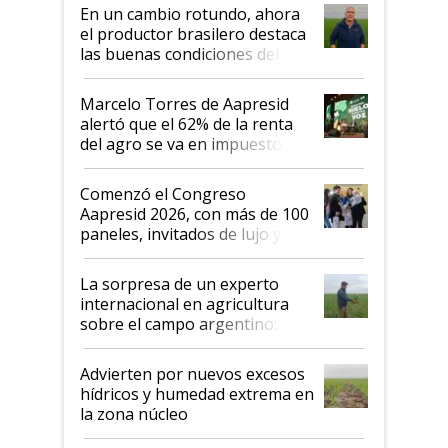
suelo es hablar de todo el
En un cambio rotundo, ahora
sistema productivo"
el productor brasilero destaca
las buenas condiciones del
agro argentino para invertir:
"Los veo más motivados"
Marcelo Torres de Aapresid
alertó que el 62% de la renta
del agro se va en impuestos:
"No es bueno que en
Argentina se sigan discutiendo
Comenzó el Congreso
las mismas cosas de hace 50
Aapresid 2026, con más de 100
años"
paneles, invitados de lujo y
todas las tendencias
La sorpresa de un experto
internacional en agricultura
sobre el campo argentino:
"Estoy muy impresionado"
Advierten por nuevos excesos
hídricos y humedad extrema en
la zona núcleo