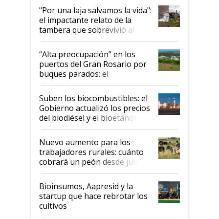
pase a ser "país sucio"
"Por una laja salvamos la vida":
el impactante relato de la
tambera que sobrevivió al
tornado
“Alta preocupación” en los
puertos del Gran Rosario por
buques parados: el
funcionamiento de las
exportadoras en tensión tras
Suben los biocombustibles: el
la medida de fuerza de los
Gobierno actualizó los precios
prácticos
del biodiésel y el bioetanol
Nuevo aumento para los
trabajadores rurales: cuánto
cobrará un peón desde julio
Bioinsumos, Aapresid y la
startup que hace rebrotar los
cultivos