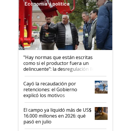
Economía y política
"Hay normas que están escritas
como si el productor fuera un
delincuente”: la desregulación llegó
al Congreso Aapresid y hasta se
habló del financiamiento al IPCVA
Cayó la recaudación por
retenciones: el Gobierno
explicó los motivos
El campo ya liquidó más de US$
16.000 millones en 2026: qué
pasó en julio