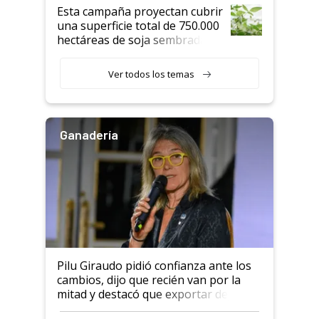
Esta campaña proyectan cubrir
una superficie total de 750.000
hectáreas de soja sembradas
con una nueva generación de
variedades que marcan un
Ver todos los temas
salto tecnológico en genética y
rendimiento
Ganadería
Pilu Giraudo pidió confianza ante los
cambios, dijo que recién van por la
mitad y destacó que exportar dejó de
ser "para unos pocos": "Tenemos un