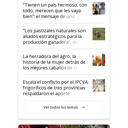
"Tienen un país hermoso, con
todo, merecen que les vaya
bien": el mensaje de una
ganadera uruguaya sobre las
oportunidades que se abren
"Los pastizales naturales son
para el agro en Argentina, con
aliados estratégicos para la
foco en la carne
producción ganadera", destaca
la iniciativa que ya reúne a 46
establecimientos en Argentina
La herradora del agro, la
historia de la mujer detrás de
los mejores caballos de la
Argentina y los mitos que
todavía hacen sufrir a estos
Escala el conflicto por el IPCVA:
animales: "Mientras me
frigoríficos de tres provincias
descalificaban, yo seguí
respaldaron el aporte
haciendo currículum"
obligatorio
Ver todos los temas