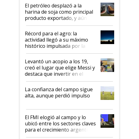
El petróleo desplazó a la
harina de soja como principal
producto exportado, y aún así
el agro aportó casi seis de cada
diez dólares y sostuvo el
Récord para el agro: la
liderazgo en un semestre
actividad llegó a su máximo
récord
histórico impulsada por la
cosecha y las exportaciones
Levantó un acopio a los 19,
creó el lugar que elige Messi y
destaca que invertir en el
kirchnerismo era como "darle
plata a un hijo para droga":
La confianza del campo sigue
Juan Félix Rossetti, el libertario
alta, aunque perdió impulso
que de una dura crisis salió
más fuerte y apuesta al cambio
de Milei
El FMI elogió al campo y lo
ubicó entre los sectores claves
para el crecimiento argentino