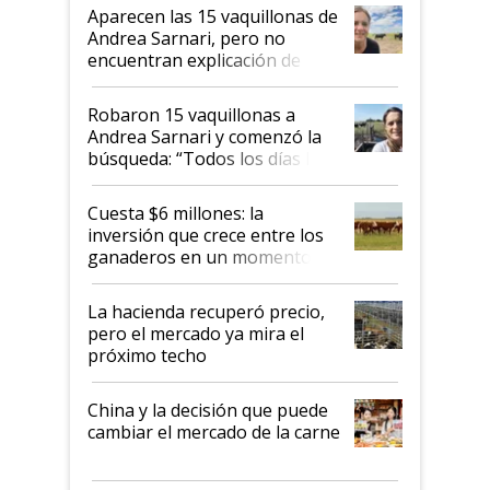
mandato muy claro del gobierno
Aparecen las 15 vaquillonas de
nacional"
Andrea Sarnari, pero no
encuentran explicación de
cómo llegaron allí
Robaron 15 vaquillonas a
Andrea Sarnari y comenzó la
búsqueda: “Todos los días le
toca a algún productor”
Cuesta $6 millones: la
inversión que crece entre los
ganaderos en un momento
histórico para la actividad
La hacienda recuperó precio,
pero el mercado ya mira el
próximo techo
China y la decisión que puede
cambiar el mercado de la carne