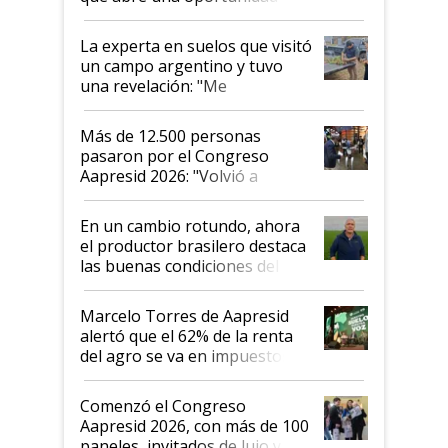
el lote
La experta en suelos que visitó
un campo argentino y tuvo
una revelación: "Me
impresionó mucho"
Más de 12.500 personas
pasaron por el Congreso
Aapresid 2026: "Volvió a
demostrar que hablar del
suelo es hablar de todo el
En un cambio rotundo, ahora
sistema productivo"
el productor brasilero destaca
las buenas condiciones del
agro argentino para invertir:
"Los veo más motivados"
Marcelo Torres de Aapresid
alertó que el 62% de la renta
del agro se va en impuestos:
"No es bueno que en
Argentina se sigan discutiendo
Comenzó el Congreso
las mismas cosas de hace 50
Aapresid 2026, con más de 100
años"
paneles, invitados de lujo y