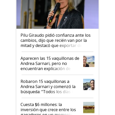
Pilu Giraudo pidió confianza ante los
cambios, dijo que recién van por la
mitad y destacó que exportar dejó de
ser "para unos pocos": "Tenemos un
mandato muy claro del gobierno
Aparecen las 15 vaquillonas de
nacional"
Andrea Sarnari, pero no
encuentran explicación de
cómo llegaron allí
Robaron 15 vaquillonas a
Andrea Sarnari y comenzó la
búsqueda: “Todos los días le
toca a algún productor”
Cuesta $6 millones: la
inversión que crece entre los
ganaderos en un momento