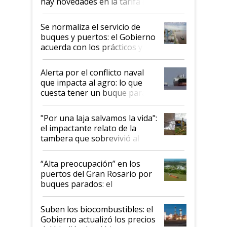
hay novedades en la tarifa de
la hidrovía
Se normaliza el servicio de
buques y puertos: el Gobierno
acuerda con los prácticos y
suspende el decreto de
desregulación
Alerta por el conflicto naval
que impacta al agro: lo que
cuesta tener un buque parado
y el peligro de que Argentina
pase a ser "país sucio"
"Por una laja salvamos la vida":
el impactante relato de la
tambera que sobrevivió al
tornado
“Alta preocupación” en los
puertos del Gran Rosario por
buques parados: el
funcionamiento de las
exportadoras en tensión tras
Suben los biocombustibles: el
la medida de fuerza de los
Gobierno actualizó los precios
prácticos