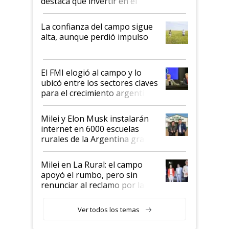
destaca que invertir en el
kirchnerismo era como "darle
plata a un hijo para droga":
La confianza del campo sigue
Juan Félix Rossetti, el libertario
alta, aunque perdió impulso
que de una dura crisis salió
más fuerte y apuesta al cambio
de Milei
El FMI elogió al campo y lo
ubicó entre los sectores claves
para el crecimiento argentino
Milei y Elon Musk instalarán
internet en 6000 escuelas
rurales de la Argentina gracias
a un acuerdo con Starlink
Milei en La Rural: el campo
apoyó el rumbo, pero sin
renunciar al reclamo por las
retenciones
Ver todos los temas