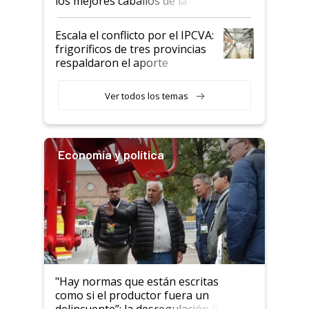
los mejores caballos de la
Argentina y los mitos que
todavía hacen sufrir a estos
Escala el conflicto por el IPCVA:
animales: "Mientras me
frigoríficos de tres provincias
descalificaban, yo seguí
respaldaron el aporte
haciendo currículum"
obligatorio
Ver todos los temas
Economía y política
"Hay normas que están escritas
como si el productor fuera un
delincuente”: la desregulación llegó