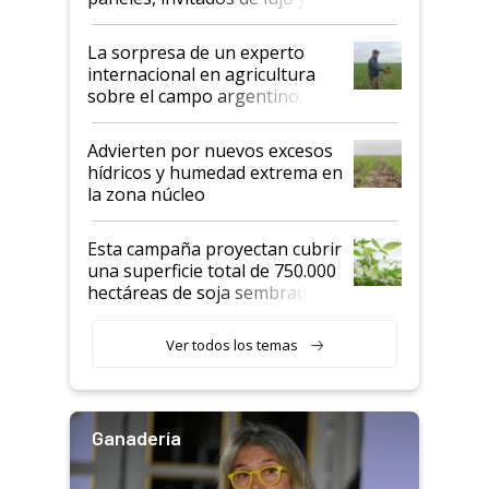
todas las tendencias
La sorpresa de un experto
internacional en agricultura
sobre el campo argentino:
"Estoy muy impresionado"
Advierten por nuevos excesos
hídricos y humedad extrema en
la zona núcleo
Esta campaña proyectan cubrir
una superficie total de 750.000
hectáreas de soja sembradas
con una nueva generación de
variedades que marcan un
Ver todos los temas
salto tecnológico en genética y
rendimiento
Ganadería