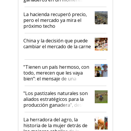
histórico para la actividad
La hacienda recuperó precio,
pero el mercado ya mira el
próximo techo
China y la decisión que puede
cambiar el mercado de la carne
"Tienen un país hermoso, con
todo, merecen que les vaya
bien": el mensaje de una
ganadera uruguaya sobre las
oportunidades que se abren
"Los pastizales naturales son
para el agro en Argentina, con
aliados estratégicos para la
foco en la carne
producción ganadera", destaca
la iniciativa que ya reúne a 46
establecimientos en Argentina
La herradora del agro, la
historia de la mujer detrás de