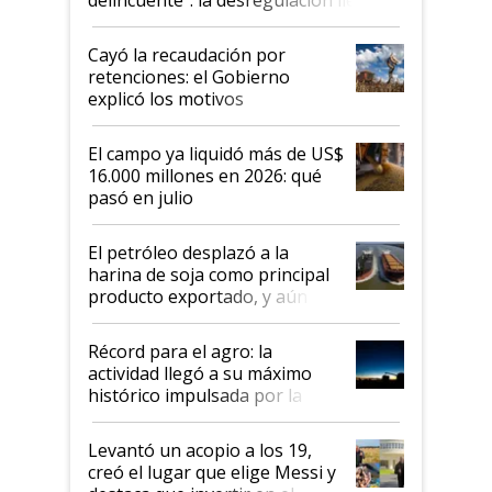
al Congreso Aapresid y hasta se
habló del financiamiento al IPCVA
Cayó la recaudación por
retenciones: el Gobierno
explicó los motivos
El campo ya liquidó más de US$
16.000 millones en 2026: qué
pasó en julio
El petróleo desplazó a la
harina de soja como principal
producto exportado, y aún así
el agro aportó casi seis de cada
diez dólares y sostuvo el
Récord para el agro: la
liderazgo en un semestre
actividad llegó a su máximo
récord
histórico impulsada por la
cosecha y las exportaciones
Levantó un acopio a los 19,
creó el lugar que elige Messi y