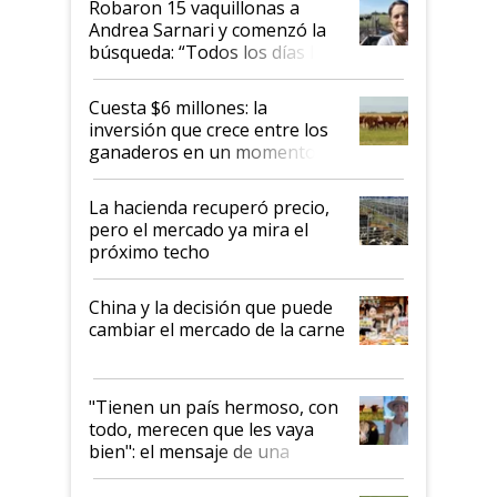
Robaron 15 vaquillonas a
Andrea Sarnari y comenzó la
búsqueda: “Todos los días le
toca a algún productor”
Cuesta $6 millones: la
inversión que crece entre los
ganaderos en un momento
histórico para la actividad
La hacienda recuperó precio,
pero el mercado ya mira el
próximo techo
China y la decisión que puede
cambiar el mercado de la carne
"Tienen un país hermoso, con
todo, merecen que les vaya
bien": el mensaje de una
ganadera uruguaya sobre las
oportunidades que se abren