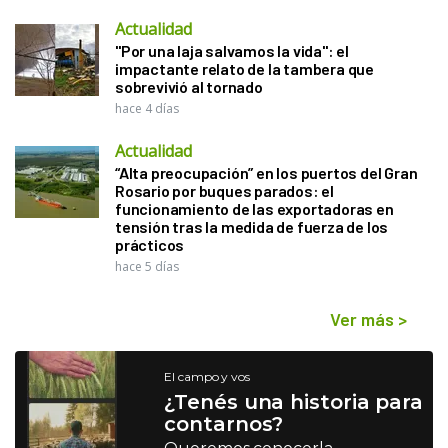
Actualidad
"Por una laja salvamos la vida": el
impactante relato de la tambera que
sobrevivió al tornado
hace 4 días
Actualidad
“Alta preocupación” en los puertos del Gran
Rosario por buques parados: el
funcionamiento de las exportadoras en
tensión tras la medida de fuerza de los
prácticos
hace 5 días
Ver más
>
El campo y vos
¿Tenés una historia para
contarnos?