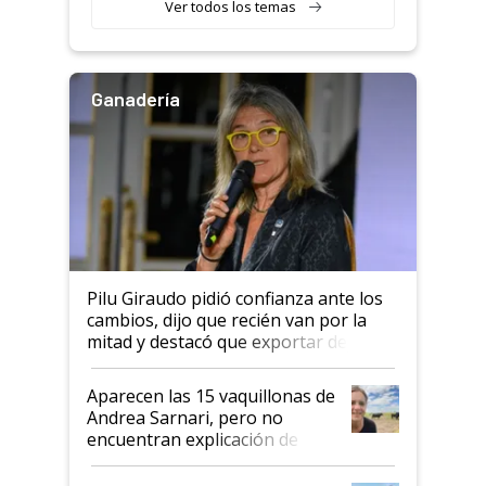
Ver todos los temas
salto tecnológico en genética y
rendimiento
Ganadería
Pilu Giraudo pidió confianza ante los
cambios, dijo que recién van por la
mitad y destacó que exportar dejó de
ser "para unos pocos": "Tenemos un
mandato muy claro del gobierno
Aparecen las 15 vaquillonas de
nacional"
Andrea Sarnari, pero no
encuentran explicación de
cómo llegaron allí