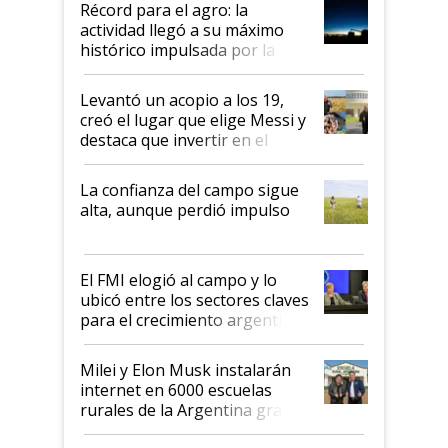
Récord para el agro: la
liderazgo en un semestre
actividad llegó a su máximo
récord
histórico impulsada por la
cosecha y las exportaciones
Levantó un acopio a los 19,
creó el lugar que elige Messi y
destaca que invertir en el
kirchnerismo era como "darle
plata a un hijo para droga":
La confianza del campo sigue
Juan Félix Rossetti, el libertario
alta, aunque perdió impulso
que de una dura crisis salió
más fuerte y apuesta al cambio
de Milei
El FMI elogió al campo y lo
ubicó entre los sectores claves
para el crecimiento argentino
Milei y Elon Musk instalarán
internet en 6000 escuelas
rurales de la Argentina gracias
a un acuerdo con Starlink