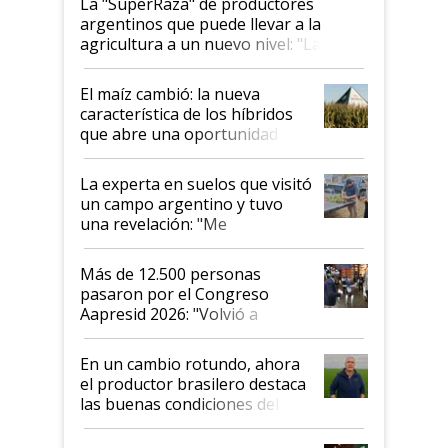
La "SuperRaza" de productores
argentinos que puede llevar a la
agricultura a un nuevo nivel: "Las
posibilidades de crecimiento son
infinitas"
El maíz cambió: la nueva
característica de los híbridos
que abre una oportunidad en
el lote
La experta en suelos que visitó
un campo argentino y tuvo
una revelación: "Me
impresionó mucho"
Más de 12.500 personas
pasaron por el Congreso
Aapresid 2026: "Volvió a
demostrar que hablar del
suelo es hablar de todo el
En un cambio rotundo, ahora
sistema productivo"
el productor brasilero destaca
las buenas condiciones del
agro argentino para invertir:
"Los veo más motivados"