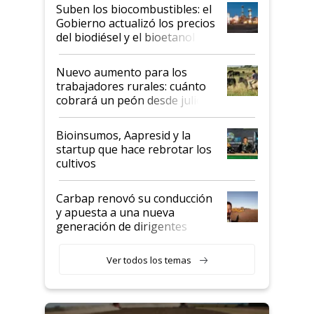
exportadoras en tensión tras
Suben los biocombustibles: el
la medida de fuerza de los
Gobierno actualizó los precios
prácticos
del biodiésel y el bioetanol
Nuevo aumento para los
trabajadores rurales: cuánto
cobrará un peón desde julio
Bioinsumos, Aapresid y la
startup que hace rebrotar los
cultivos
Carbap renovó su conducción
y apuesta a una nueva
generación de dirigentes
rurales
Ver todos los temas