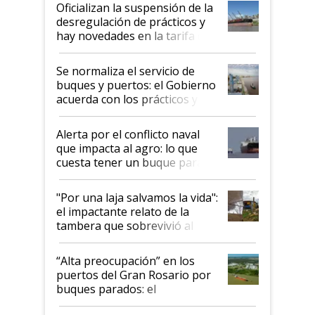
Oficializan la suspensión de la
desregulación de prácticos y
hay novedades en la tarifa de
la hidrovía
Se normaliza el servicio de
buques y puertos: el Gobierno
acuerda con los prácticos y
suspende el decreto de
desregulación
Alerta por el conflicto naval
que impacta al agro: lo que
cuesta tener un buque parado
y el peligro de que Argentina
pase a ser "país sucio"
"Por una laja salvamos la vida":
el impactante relato de la
tambera que sobrevivió al
tornado
“Alta preocupación” en los
puertos del Gran Rosario por
buques parados: el
funcionamiento de las