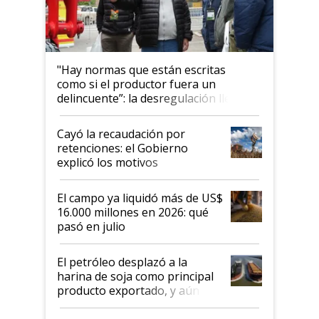
"Hay normas que están escritas
como si el productor fuera un
delincuente”: la desregulación llegó
al Congreso Aapresid y hasta se
habló del financiamiento al IPCVA
Cayó la recaudación por
retenciones: el Gobierno
explicó los motivos
El campo ya liquidó más de US$
16.000 millones en 2026: qué
pasó en julio
El petróleo desplazó a la
harina de soja como principal
producto exportado, y aún así
el agro aportó casi seis de cada
diez dólares y sostuvo el