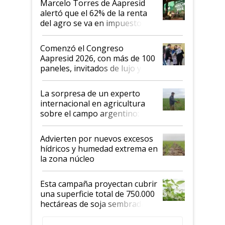
Marcelo Torres de Aapresid
alertó que el 62% de la renta
del agro se va en impuestos:
"No es bueno que en
Argentina se sigan discutiendo
Comenzó el Congreso
las mismas cosas de hace 50
Aapresid 2026, con más de 100
años"
paneles, invitados de lujo y
todas las tendencias
La sorpresa de un experto
internacional en agricultura
sobre el campo argentino:
"Estoy muy impresionado"
Advierten por nuevos excesos
hídricos y humedad extrema en
la zona núcleo
Esta campaña proyectan cubrir
una superficie total de 750.000
hectáreas de soja sembradas
con una nueva generación de
variedades que marcan un