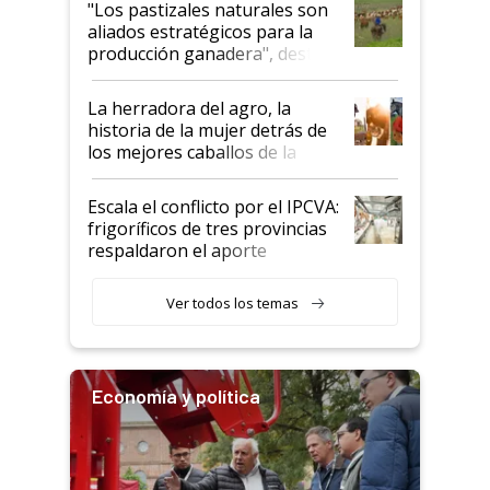
"Los pastizales naturales son
para el agro en Argentina, con
aliados estratégicos para la
foco en la carne
producción ganadera", destaca
la iniciativa que ya reúne a 46
establecimientos en Argentina
La herradora del agro, la
historia de la mujer detrás de
los mejores caballos de la
Argentina y los mitos que
todavía hacen sufrir a estos
Escala el conflicto por el IPCVA:
animales: "Mientras me
frigoríficos de tres provincias
descalificaban, yo seguí
respaldaron el aporte
haciendo currículum"
obligatorio
Ver todos los temas
Economía y política