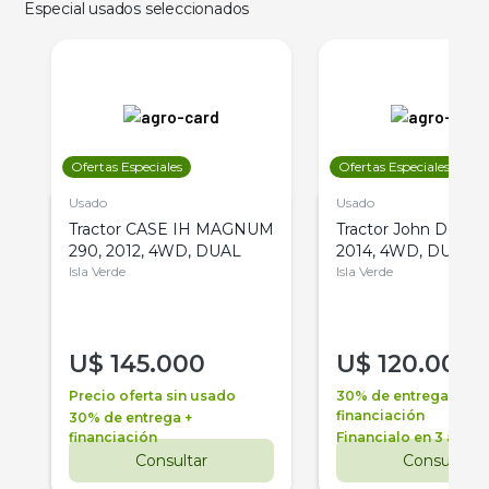
Especial usados seleccionados
Ofertas Especiales
Ofertas Especiales
Usado
Usado
Tractor CASE IH MAGNUM
Tractor John Deere 
290, 2012, 4WD, DUAL
2014, 4WD, DUAL
Isla Verde
Isla Verde
U$
145.000
U$
120.000
Precio oferta sin usado
30% de entrega +
financiación
30% de entrega +
financiación
Financialo en 3 años
Consultar
Consultar