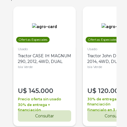
Ofertas Especiales
Ofertas Especiales
Usado
Usado
Tractor CASE IH MAGNUM
Tractor John Deere 
290, 2012, 4WD, DUAL
2014, 4WD, DUAL
Isla Verde
Isla Verde
U$
145.000
U$
120.000
Precio oferta sin usado
30% de entrega +
financiación
30% de entrega +
financiación
Financialo en 3 años
Consultar
Consultar