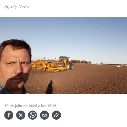
Agrofy News
30
de
Julio
de
2026
a las
15:26