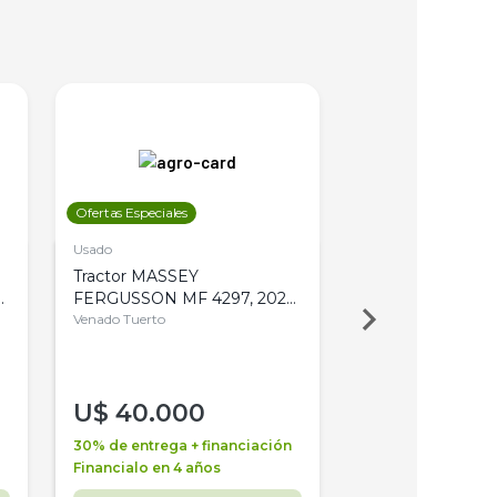
Ofertas Especiales
Ofertas Especiales
Usado
Usado
Tractor MASSEY
Tractor AGCO ALL
,
FERGUSSON MF 4297, 2020,
2003, 4WD, PA
4WD, PATON
Venado Tuerto
Venado Tuerto
U$
40.000
U$
30.000
30% de entrega + financiación
30% de entrega + 
Financialo en 4 años
Financialo en 3 a