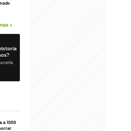
rnado
 más
>
istoria
nos?
ocerla
a a 1000
horrar