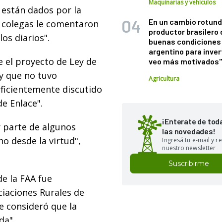
Maquinarias y vehículos
s están dados por la
En un cambio rotund
s colegas le comentaron
productor brasilero
os diarios".
buenas condiciones 
argentino para inver
e el proyecto de Ley de
veo más motivados
y que no tuvo
Agricultura
uficientemente discutido
e Enlace".
¡Enterate de tod
 parte de algunos
las novedades!
o desde la virtud",
Ingresá tu e-mail y re
nuestro newsletter
Suscribirme
de la FAA fue
ciaciones Rurales de
e consideró que la
da".