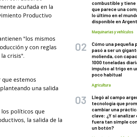
combustible y tiene
lmente acuñada en la
que parece una com
vimiento Productivo
lo último en el mund
disponible en Argen
Maquinarias y vehículos
mantienen "los mismos
Cómo una pequeña 
roducción y con reglas
pasó a ser un gigant
la crisis".
molienda, con capac
1000 toneladas diaria
impulso al trigo en 
poco habitual
ir que estemos
Agricultura
 planteando una salida
Llegó al campo arge
tecnología que pro
cambiar una práctic
los políticos que
clave: ¿Y si analizar 
ductivos, la salida de la
fuera tan simple co
un botón?