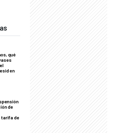
das
nos, qué
nvases
el
esid en
uspensión
ción de
 tarifa de