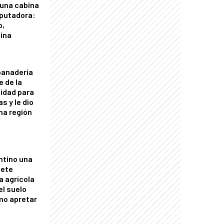
 una cabina
putadora:
o,
tina
panadería
e de la
idad para
s y le dio
una región
ntino una
mete
a agrícola
el suelo
mo apretar