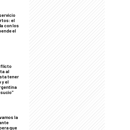
servicio
rtos: el
a con los
pende el
flicto
ta al
esta tener
 y el
Argentina
 sucio"
lvamos la
tante
mbera que