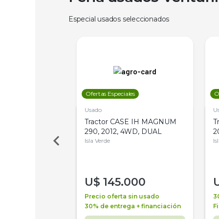
Especial usados seleccionados
les
Ofertas Especiales
O
Usado
U
a Metalfor 7040,
Tractor CASE IH MAGNUM
T
Bot 32 Mts
290, 2012, 4WD, DUAL
2
Isla Verde
Is
000
U$
145.000
a + financiación
Precio oferta sin usado
3
 4 años
30% de entrega + financiación
F