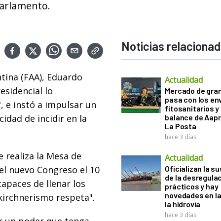
Parlamento.
Noticias relaciona
tina (FAA), Eduardo
Actualidad
esidencial lo
Mercado de gra
pasa con los e
, e instó a impulsar un
fitosanitarios y 
dad de incidir en la
balance de Aapr
La Posta
hace 3 días
e realiza la Mesa de
Actualidad
el nuevo Congreso el 10
Oficializan la s
de la desregula
apaces de llenar los
prácticos y hay
novedades en la
kirchnerismo respeta".
la hidrovía
hace 3 días