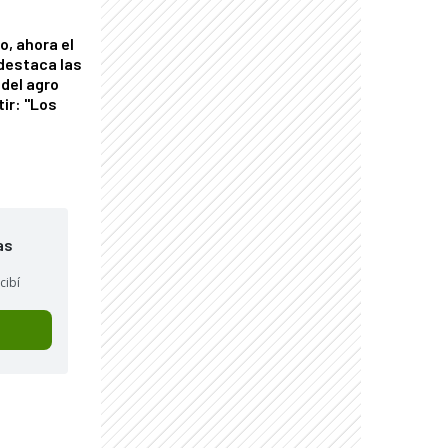
o, ahora el
 destaca las
del agro
tir: "Los
"
as
cibí