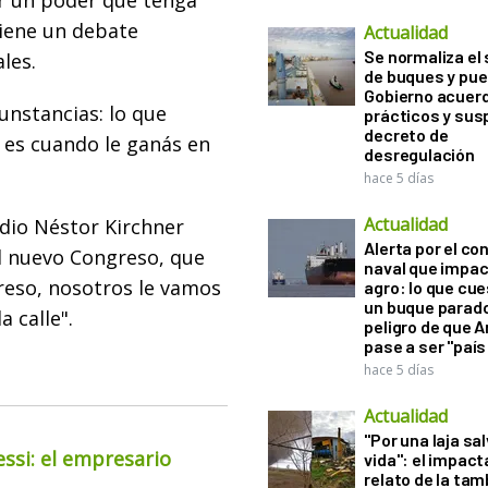
r un poder que tenga
viene un debate
Actualidad
Se normaliza el 
les.
de buques y pue
Gobierno acuerd
unstancias: lo que
prácticos y sus
decreto de
 es cuando le ganás en
desregulación
hace 5 días
Actualidad
 dio Néstor Kirchner
Alerta por el con
l nuevo Congreso, que
naval que impac
reso, nosotros le vamos
agro: lo que cu
un buque parado
 calle".
peligro de que 
pase a ser "país
hace 5 días
Actualidad
"Por una laja sa
essi: el empresario
vida": el impac
relato de la ta