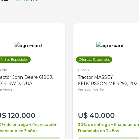
fertas Especiales
Ofertas Especiales
sado
Usado
ractor John Deere 6180J,
Tractor MASSEY
014, 4WD, DUAL
FERGUSSON MF 4292, 2020
la Verde
4WD, PATON
Venado Tuerto
U$
120.000
U$
40.000
0% de entrega + financiación
30% de entrega + financiación
inancialo en 3 años
Financialo en 3 años