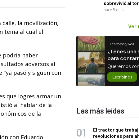
sobrevivió al to
hace 5 días
calle, la movilización,
Ver
 tema al cual el
El campo y vos
¿Tenés una h
e podría haber
para contar
esultados adversos al
Queremos con
ue "ya pasó y siguen con
Escribinos
 es que logres armar un
stió al hablar de la
Las más leídas
económicos de la
El tractor que trabaj
revoluciones para a
ción con Eduardo