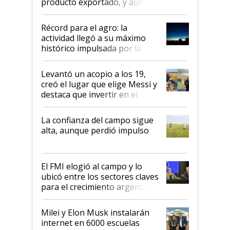
producto exportado, y aún así
el agro aportó casi seis de cada
diez dólares y sostuvo el
Récord para el agro: la
liderazgo en un semestre
actividad llegó a su máximo
récord
histórico impulsada por la
cosecha y las exportaciones
Levantó un acopio a los 19,
creó el lugar que elige Messi y
destaca que invertir en el
kirchnerismo era como "darle
plata a un hijo para droga":
La confianza del campo sigue
Juan Félix Rossetti, el libertario
alta, aunque perdió impulso
que de una dura crisis salió
más fuerte y apuesta al cambio
de Milei
El FMI elogió al campo y lo
ubicó entre los sectores claves
para el crecimiento argentino
Milei y Elon Musk instalarán
internet en 6000 escuelas