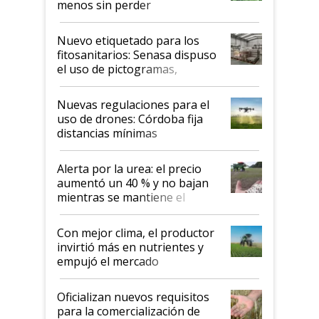
menos sin perder
productividad en la campaña
fina
Nuevo etiquetado para los
fitosanitarios: Senasa dispuso
el uso de pictogramas,
palabras de advertencia e
indicaciones
Nuevas regulaciones para el
uso de drones: Córdoba fija
distancias mínimas
Alerta por la urea: el precio
aumentó un 40 % y no bajan
mientras se mantiene el
conflicto en Medio Oriente
Con mejor clima, el productor
invirtió más en nutrientes y
empujó el mercado
Oficializan nuevos requisitos
para la comercialización de