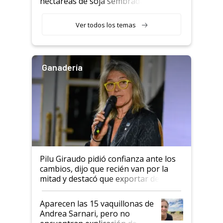
hectáreas de soja sembradas
con una nueva generación de
variedades que marcan un
Ver todos los temas
salto tecnológico en genética y
rendimiento
Ganadería
Pilu Giraudo pidió confianza ante los
cambios, dijo que recién van por la
mitad y destacó que exportar dejó de
ser "para unos pocos": "Tenemos un
mandato muy claro del gobierno
Aparecen las 15 vaquillonas de
nacional"
Andrea Sarnari, pero no