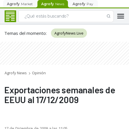
Agrofy
Market
Agrofy
News
Agrofy
Pay
Temas del momento
:
AgrofyNews Live
Agrofy News
Opinión
Exportaciones semanales de
EEUU al 17/12/2009
17
de
Diciembre
de
2009
a las
11:05