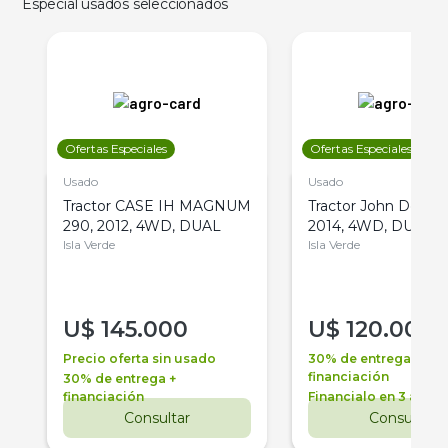
Especial usados seleccionados
Ofertas Especiales
Ofertas Especiales
Usado
Usado
Tractor CASE IH MAGNUM
Tractor John Deere 
290, 2012, 4WD, DUAL
2014, 4WD, DUAL
Isla Verde
Isla Verde
U$
145.000
U$
120.000
Precio oferta sin usado
30% de entrega +
financiación
30% de entrega +
financiación
Financialo en 3 años
Consultar
Consultar