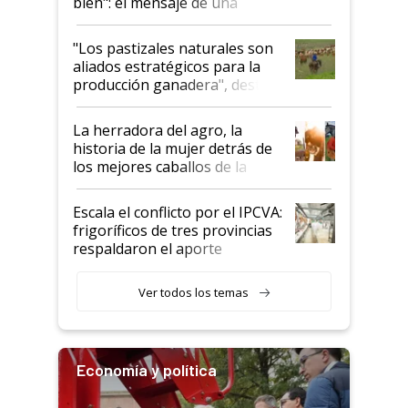
bien": el mensaje de una
ganadera uruguaya sobre las
oportunidades que se abren
"Los pastizales naturales son
para el agro en Argentina, con
aliados estratégicos para la
foco en la carne
producción ganadera", destaca
la iniciativa que ya reúne a 46
establecimientos en Argentina
La herradora del agro, la
historia de la mujer detrás de
los mejores caballos de la
Argentina y los mitos que
todavía hacen sufrir a estos
Escala el conflicto por el IPCVA:
animales: "Mientras me
frigoríficos de tres provincias
descalificaban, yo seguí
respaldaron el aporte
haciendo currículum"
obligatorio
Ver todos los temas
Economía y política