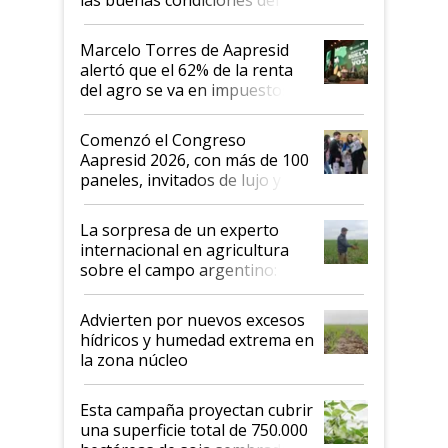
agro argentino para invertir:
"Los veo más motivados"
Marcelo Torres de Aapresid
alertó que el 62% de la renta
del agro se va en impuestos:
"No es bueno que en
Argentina se sigan discutiendo
Comenzó el Congreso
las mismas cosas de hace 50
Aapresid 2026, con más de 100
años"
paneles, invitados de lujo y
todas las tendencias
La sorpresa de un experto
internacional en agricultura
sobre el campo argentino:
"Estoy muy impresionado"
Advierten por nuevos excesos
hídricos y humedad extrema en
la zona núcleo
Esta campaña proyectan cubrir
una superficie total de 750.000