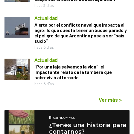
hace 5 días
Actualidad
Alerta por el conflicto naval que impacta al
agro: lo que cuesta tener un buque parado y
el peligro de que Argentina pase a ser "país
sucio"
hace 6 días
Actualidad
"Por una laja salvamos la vida": el
impactante relato de la tambera que
sobrevivió al tornado
hace 6 días
Ver más
>
El campo y vos
¿Tenés una historia para
contarnos?