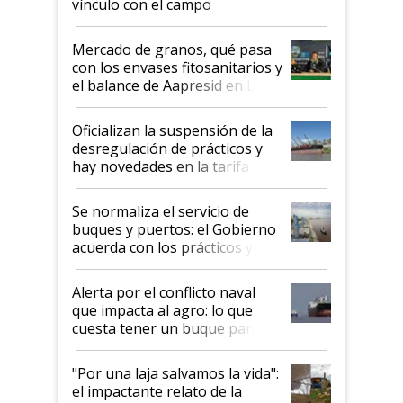
vínculo con el campo
Mercado de granos, qué pasa
con los envases fitosanitarios y
el balance de Aapresid en La
Posta
Oficializan la suspensión de la
desregulación de prácticos y
hay novedades en la tarifa de
la hidrovía
Se normaliza el servicio de
buques y puertos: el Gobierno
acuerda con los prácticos y
suspende el decreto de
desregulación
Alerta por el conflicto naval
que impacta al agro: lo que
cuesta tener un buque parado
y el peligro de que Argentina
pase a ser "país sucio"
"Por una laja salvamos la vida":
el impactante relato de la