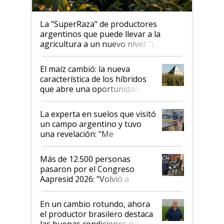
La "SuperRaza" de productores
argentinos que puede llevar a la
agricultura a un nuevo nivel: "Las
posibilidades de crecimiento son
infinitas"
El maíz cambió: la nueva
característica de los híbridos
que abre una oportunidad en
el lote
La experta en suelos que visitó
un campo argentino y tuvo
una revelación: "Me
impresionó mucho"
Más de 12.500 personas
pasaron por el Congreso
Aapresid 2026: "Volvió a
demostrar que hablar del
suelo es hablar de todo el
En un cambio rotundo, ahora
sistema productivo"
el productor brasilero destaca
las buenas condiciones del