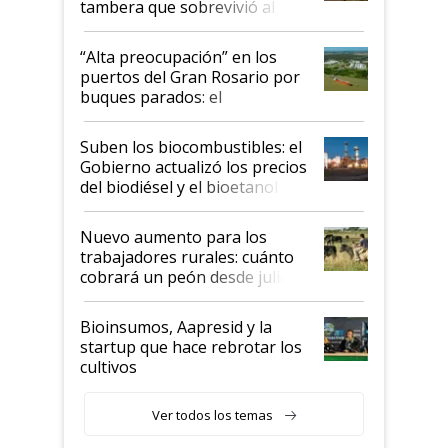
tambera que sobrevivió al
tornado
“Alta preocupación” en los
puertos del Gran Rosario por
buques parados: el
funcionamiento de las
exportadoras en tensión tras
Suben los biocombustibles: el
la medida de fuerza de los
Gobierno actualizó los precios
prácticos
del biodiésel y el bioetanol
Nuevo aumento para los
trabajadores rurales: cuánto
cobrará un peón desde julio
Bioinsumos, Aapresid y la
startup que hace rebrotar los
cultivos
Ver todos los temas