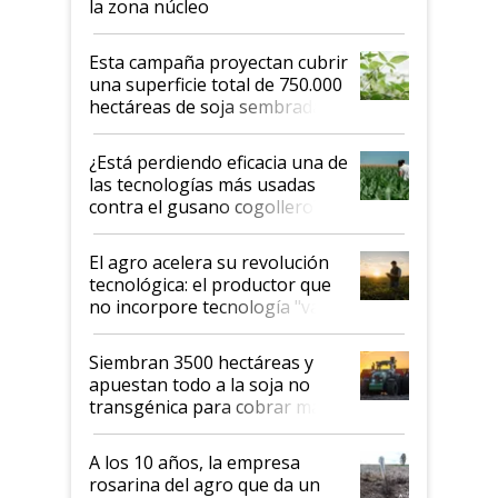
la zona núcleo
Esta campaña proyectan cubrir
una superficie total de 750.000
hectáreas de soja sembradas
con una nueva generación de
variedades que marcan un
¿Está perdiendo eficacia una de
salto tecnológico en genética y
las tecnologías más usadas
rendimiento
contra el gusano cogollero? El
desafío de una tecnología clave
El agro acelera su revolución
tecnológica: el productor que
no incorpore tecnología "va a
perder el tren"
Siembran 3500 hectáreas y
apuestan todo a la soja no
transgénica para cobrar más
por tonelada: compraron un
semillero
A los 10 años, la empresa
rosarina del agro que da un