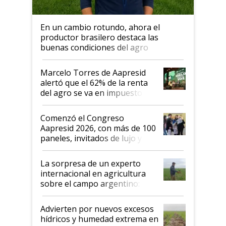
En un cambio rotundo, ahora el
productor brasilero destaca las
buenas condiciones del agro
argentino para invertir: "Los veo
más motivados"
Marcelo Torres de Aapresid
alertó que el 62% de la renta
del agro se va en impuestos:
"No es bueno que en
Argentina se sigan discutiendo
Comenzó el Congreso
las mismas cosas de hace 50
Aapresid 2026, con más de 100
años"
paneles, invitados de lujo y
todas las tendencias
La sorpresa de un experto
internacional en agricultura
sobre el campo argentino:
"Estoy muy impresionado"
Advierten por nuevos excesos
hídricos y humedad extrema en