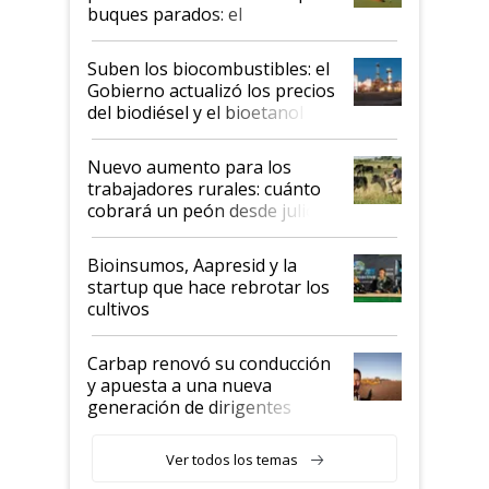
buques parados: el
funcionamiento de las
exportadoras en tensión tras
Suben los biocombustibles: el
la medida de fuerza de los
Gobierno actualizó los precios
prácticos
del biodiésel y el bioetanol
Nuevo aumento para los
trabajadores rurales: cuánto
cobrará un peón desde julio
Bioinsumos, Aapresid y la
startup que hace rebrotar los
cultivos
Carbap renovó su conducción
y apuesta a una nueva
generación de dirigentes
rurales
Ver todos los temas