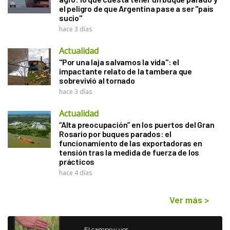
el peligro de que Argentina pase a ser "país
sucio"
hace 3 días
Actualidad
"Por una laja salvamos la vida": el
impactante relato de la tambera que
sobrevivió al tornado
hace 3 días
Actualidad
“Alta preocupación” en los puertos del Gran
Rosario por buques parados: el
funcionamiento de las exportadoras en
tensión tras la medida de fuerza de los
prácticos
hace 4 días
Ver más
>
El campo y vos