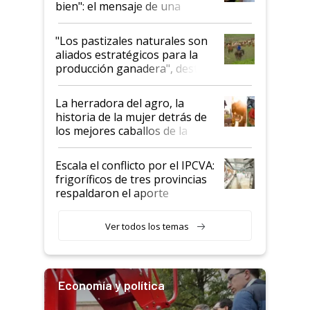
bien": el mensaje de una
ganadera uruguaya sobre las
oportunidades que se abren
"Los pastizales naturales son
para el agro en Argentina, con
aliados estratégicos para la
foco en la carne
producción ganadera", destaca
la iniciativa que ya reúne a 46
establecimientos en Argentina
La herradora del agro, la
historia de la mujer detrás de
los mejores caballos de la
Argentina y los mitos que
todavía hacen sufrir a estos
Escala el conflicto por el IPCVA:
animales: "Mientras me
frigoríficos de tres provincias
descalificaban, yo seguí
respaldaron el aporte
haciendo currículum"
obligatorio
Ver todos los temas
Economía y política