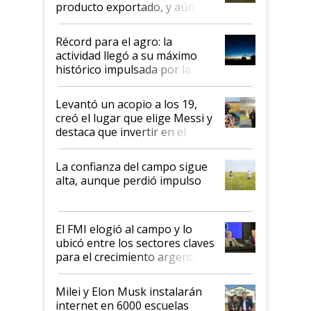
producto exportado, y aún así
el agro aportó casi seis de cada
diez dólares y sostuvo el
Récord para el agro: la
liderazgo en un semestre
actividad llegó a su máximo
récord
histórico impulsada por la
cosecha y las exportaciones
Levantó un acopio a los 19,
creó el lugar que elige Messi y
destaca que invertir en el
kirchnerismo era como "darle
plata a un hijo para droga":
La confianza del campo sigue
Juan Félix Rossetti, el libertario
alta, aunque perdió impulso
que de una dura crisis salió
más fuerte y apuesta al cambio
de Milei
El FMI elogió al campo y lo
ubicó entre los sectores claves
para el crecimiento argentino
Milei y Elon Musk instalarán
internet en 6000 escuelas