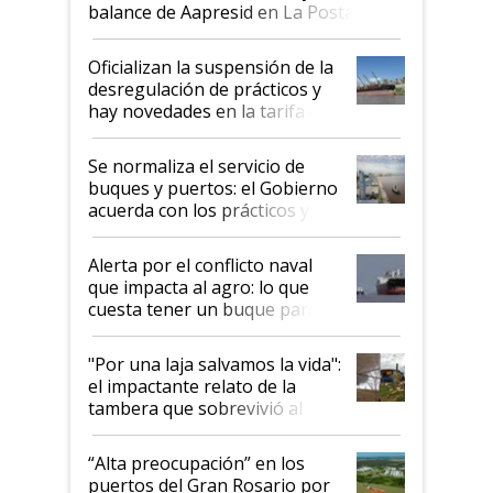
balance de Aapresid en La Posta
Oficializan la suspensión de la
desregulación de prácticos y
hay novedades en la tarifa de
la hidrovía
Se normaliza el servicio de
buques y puertos: el Gobierno
acuerda con los prácticos y
suspende el decreto de
desregulación
Alerta por el conflicto naval
que impacta al agro: lo que
cuesta tener un buque parado
y el peligro de que Argentina
pase a ser "país sucio"
"Por una laja salvamos la vida":
el impactante relato de la
tambera que sobrevivió al
tornado
“Alta preocupación” en los
puertos del Gran Rosario por