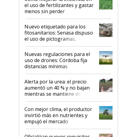
el uso de fertilizantes y gastar
menos sin perder
productividad en la campaña
fina
Nuevo etiquetado para los
fitosanitarios: Senasa dispuso
el uso de pictogramas,
palabras de advertencia e
indicaciones
Nuevas regulaciones para el
uso de drones: Córdoba fija
distancias mínimas
Alerta por la urea: el precio
aumentó un 40 % y no bajan
mientras se mantiene el
conflicto en Medio Oriente
Con mejor clima, el productor
invirtió más en nutrientes y
empujó el mercado
Oficializan nuevos requisitos