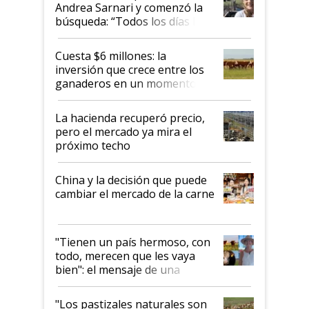
Andrea Sarnari y comenzó la
búsqueda: “Todos los días le
toca a algún productor”
Cuesta $6 millones: la
inversión que crece entre los
ganaderos en un momento
histórico para la actividad
La hacienda recuperó precio,
pero el mercado ya mira el
próximo techo
China y la decisión que puede
cambiar el mercado de la carne
"Tienen un país hermoso, con
todo, merecen que les vaya
bien": el mensaje de una
ganadera uruguaya sobre las
oportunidades que se abren
"Los pastizales naturales son