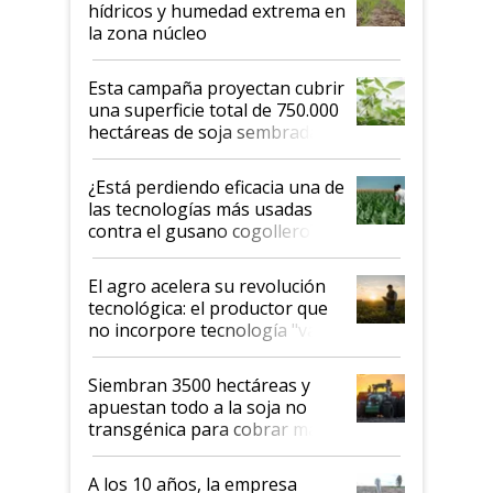
hídricos y humedad extrema en
la zona núcleo
Esta campaña proyectan cubrir
una superficie total de 750.000
hectáreas de soja sembradas
con una nueva generación de
variedades que marcan un
¿Está perdiendo eficacia una de
salto tecnológico en genética y
las tecnologías más usadas
rendimiento
contra el gusano cogollero? El
desafío de una tecnología clave
El agro acelera su revolución
tecnológica: el productor que
no incorpore tecnología "va a
perder el tren"
Siembran 3500 hectáreas y
apuestan todo a la soja no
transgénica para cobrar más
por tonelada: compraron un
semillero
A los 10 años, la empresa