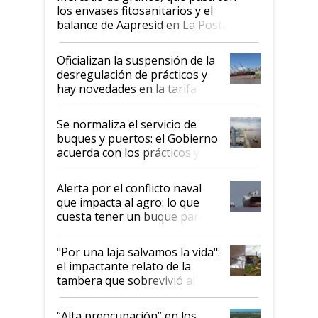
los envases fitosanitarios y el
balance de Aapresid en La Posta
Oficializan la suspensión de la
desregulación de prácticos y
hay novedades en la tarifa de
la hidrovía
Se normaliza el servicio de
buques y puertos: el Gobierno
acuerda con los prácticos y
suspende el decreto de
desregulación
Alerta por el conflicto naval
que impacta al agro: lo que
cuesta tener un buque parado
y el peligro de que Argentina
pase a ser "país sucio"
"Por una laja salvamos la vida":
el impactante relato de la
tambera que sobrevivió al
tornado
“Alta preocupación” en los