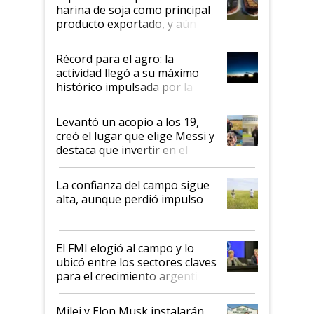
harina de soja como principal
producto exportado, y aún así
el agro aportó casi seis de cada
diez dólares y sostuvo el
Récord para el agro: la
liderazgo en un semestre
actividad llegó a su máximo
récord
histórico impulsada por la
cosecha y las exportaciones
Levantó un acopio a los 19,
creó el lugar que elige Messi y
destaca que invertir en el
kirchnerismo era como "darle
plata a un hijo para droga":
La confianza del campo sigue
Juan Félix Rossetti, el libertario
alta, aunque perdió impulso
que de una dura crisis salió
más fuerte y apuesta al cambio
de Milei
El FMI elogió al campo y lo
ubicó entre los sectores claves
para el crecimiento argentino
Milei y Elon Musk instalarán