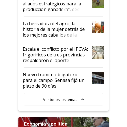
para el agro en Argentina, con
aliados estratégicos para la
foco en la carne
producción ganadera", destaca
la iniciativa que ya reúne a 46
establecimientos en Argentina
La herradora del agro, la
historia de la mujer detrás de
los mejores caballos de la
Argentina y los mitos que
todavía hacen sufrir a estos
Escala el conflicto por el IPCVA:
animales: "Mientras me
frigoríficos de tres provincias
descalificaban, yo seguí
respaldaron el aporte
haciendo currículum"
obligatorio
Nuevo trámite obligatorio
para el campo: Senasa fijó un
plazo de 90 días
Ver todos los temas
Economía y política