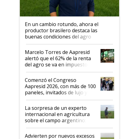
En un cambio rotundo, ahora el
productor brasilero destaca las
buenas condiciones del agro
argentino para invertir: "Los veo
más motivados"
Marcelo Torres de Aapresid
alertó que el 62% de la renta
del agro se va en impuestos:
"No es bueno que en
Argentina se sigan discutiendo
Comenzó el Congreso
las mismas cosas de hace 50
Aapresid 2026, con más de 100
años"
paneles, invitados de lujo y
todas las tendencias
La sorpresa de un experto
internacional en agricultura
sobre el campo argentino:
"Estoy muy impresionado"
Advierten por nuevos excesos