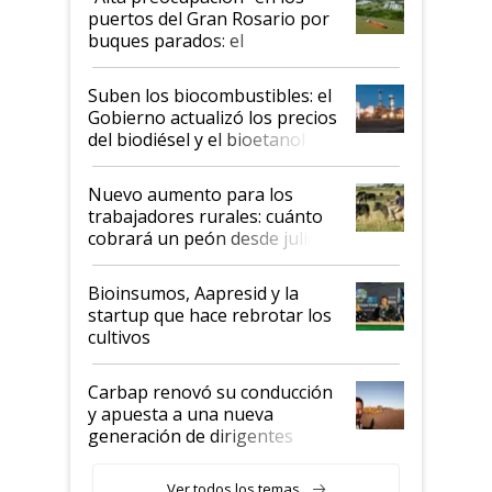
puertos del Gran Rosario por
buques parados: el
funcionamiento de las
exportadoras en tensión tras
Suben los biocombustibles: el
la medida de fuerza de los
Gobierno actualizó los precios
prácticos
del biodiésel y el bioetanol
Nuevo aumento para los
trabajadores rurales: cuánto
cobrará un peón desde julio
Bioinsumos, Aapresid y la
startup que hace rebrotar los
cultivos
Carbap renovó su conducción
y apuesta a una nueva
generación de dirigentes
rurales
Ver todos los temas