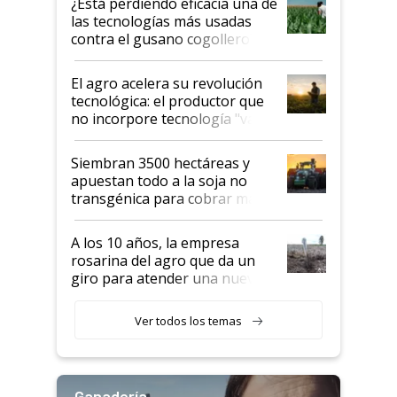
¿Está perdiendo eficacia una de
salto tecnológico en genética y
las tecnologías más usadas
rendimiento
contra el gusano cogollero? El
desafío de una tecnología clave
El agro acelera su revolución
tecnológica: el productor que
no incorpore tecnología "va a
perder el tren"
Siembran 3500 hectáreas y
apuestan todo a la soja no
transgénica para cobrar más
por tonelada: compraron un
semillero
A los 10 años, la empresa
rosarina del agro que da un
giro para atender una nueva
etapa en el agro
Ver todos los temas
Ganadería