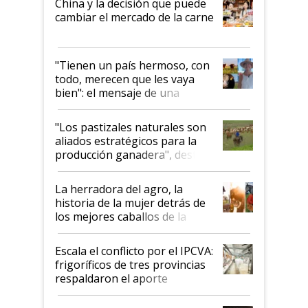
China y la decisión que puede
cambiar el mercado de la carne
"Tienen un país hermoso, con
todo, merecen que les vaya
bien": el mensaje de una
ganadera uruguaya sobre las
oportunidades que se abren
"Los pastizales naturales son
para el agro en Argentina, con
aliados estratégicos para la
foco en la carne
producción ganadera", destaca
la iniciativa que ya reúne a 46
establecimientos en Argentina
La herradora del agro, la
historia de la mujer detrás de
los mejores caballos de la
Argentina y los mitos que
todavía hacen sufrir a estos
Escala el conflicto por el IPCVA:
animales: "Mientras me
frigoríficos de tres provincias
descalificaban, yo seguí
respaldaron el aporte
haciendo currículum"
obligatorio