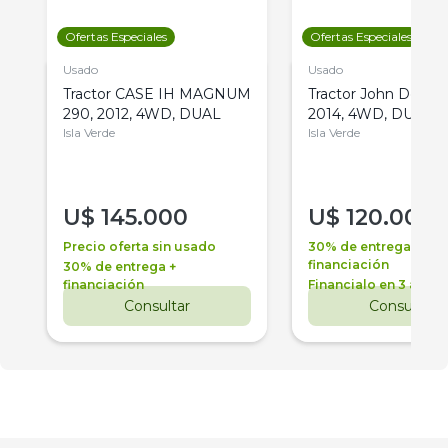
Ofertas Especiales
Ofertas Especiales
Usado
Usado
Tractor CASE IH MAGNUM
Tractor John Deere 
290, 2012, 4WD, DUAL
2014, 4WD, DUAL
Isla Verde
Isla Verde
U$
145.000
U$
120.000
Precio oferta sin usado
30% de entrega +
financiación
30% de entrega +
financiación
Financialo en 3 años
Consultar
Consultar