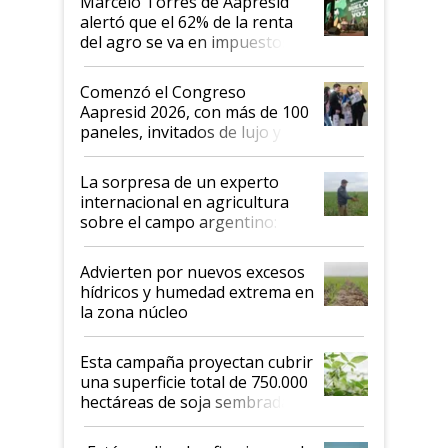
Marcelo Torres de Aapresid
alertó que el 62% de la renta
del agro se va en impuestos:
"No es bueno que en
Argentina se sigan discutiendo
Comenzó el Congreso
las mismas cosas de hace 50
Aapresid 2026, con más de 100
años"
paneles, invitados de lujo y
todas las tendencias
La sorpresa de un experto
internacional en agricultura
sobre el campo argentino:
"Estoy muy impresionado"
Advierten por nuevos excesos
hídricos y humedad extrema en
la zona núcleo
Esta campaña proyectan cubrir
una superficie total de 750.000
hectáreas de soja sembradas
con una nueva generación de
variedades que marcan un