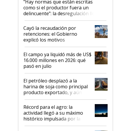
"Hay normas que están escritas
como si el productor fuera un
delincuente”: la desregulación llegó
al Congreso Aapresid y hasta se
habló del financiamiento al IPCVA
Cayó la recaudación por
retenciones: el Gobierno
explicó los motivos
El campo ya liquidó más de US$
16.000 millones en 2026: qué
pasó en julio
El petróleo desplazó a la
harina de soja como principal
producto exportado, y aún así
el agro aportó casi seis de cada
diez dólares y sostuvo el
Récord para el agro: la
liderazgo en un semestre
actividad llegó a su máximo
récord
histórico impulsada por la
cosecha y las exportaciones