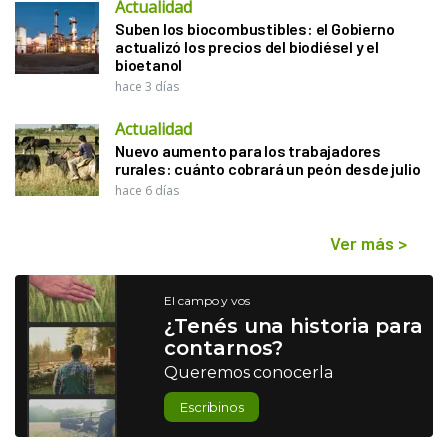
Actualidad
Suben los biocombustibles: el Gobierno
actualizó los precios del biodiésel y el
bioetanol
hace 3 días
Actualidad
Nuevo aumento para los trabajadores
rurales: cuánto cobrará un peón desde julio
hace 6 días
Ver más
>
El campo y vos
¿Tenés una historia para
contarnos?
Queremos conocerla
Escribinos