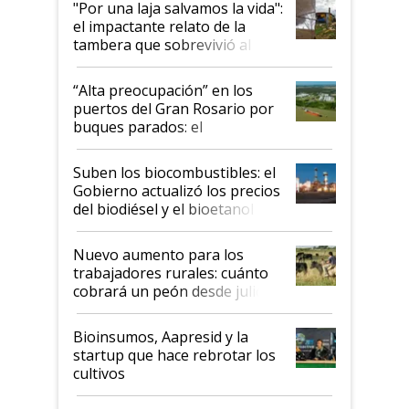
"Por una laja salvamos la vida":
el impactante relato de la
tambera que sobrevivió al
tornado
“Alta preocupación” en los
puertos del Gran Rosario por
buques parados: el
funcionamiento de las
exportadoras en tensión tras
Suben los biocombustibles: el
la medida de fuerza de los
Gobierno actualizó los precios
prácticos
del biodiésel y el bioetanol
Nuevo aumento para los
trabajadores rurales: cuánto
cobrará un peón desde julio
Bioinsumos, Aapresid y la
startup que hace rebrotar los
cultivos