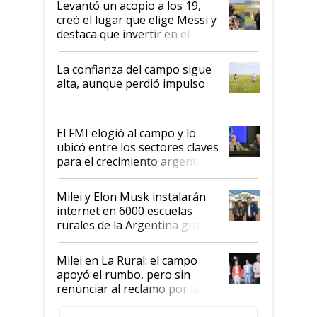
Levantó un acopio a los 19,
creó el lugar que elige Messi y
destaca que invertir en el
kirchnerismo era como "darle
plata a un hijo para droga":
La confianza del campo sigue
Juan Félix Rossetti, el libertario
alta, aunque perdió impulso
que de una dura crisis salió
más fuerte y apuesta al cambio
de Milei
El FMI elogió al campo y lo
ubicó entre los sectores claves
para el crecimiento argentino
Milei y Elon Musk instalarán
internet en 6000 escuelas
rurales de la Argentina gracias
a un acuerdo con Starlink
Milei en La Rural: el campo
apoyó el rumbo, pero sin
renunciar al reclamo por las
retenciones