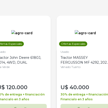
fertas Especiales
Ofertas Especiales
sado
Usado
ractor John Deere 6180J,
Tractor MASSEY
014, 4WD, DUAL
FERGUSSON MF 4292, 2020
la Verde
4WD, PATON
Venado Tuerto
U$
120.000
U$
40.000
0% de entrega + financiación
30% de entrega + financiación
inancialo en 3 años
Financialo en 3 años