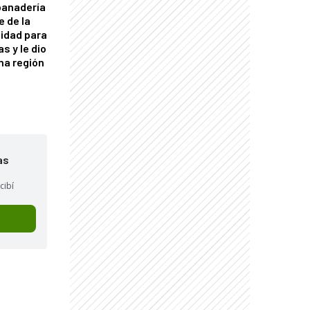
panadería
e de la
idad para
s y le dio
una región
as
cibí