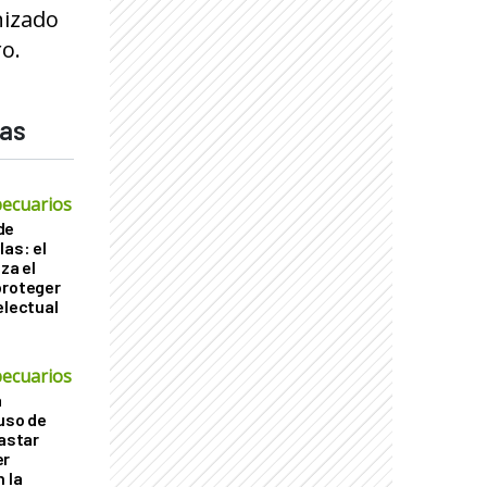
nizado
o.
das
ecuarios
de
las: el
za el
proteger
electual
ecuarios
a
 uso de
gastar
er
 la