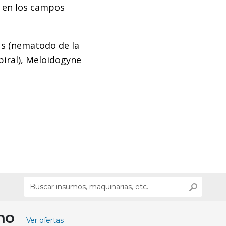
 en los campos
us (nematodo de la
piral), Meloidogyne
ino
Ver ofertas