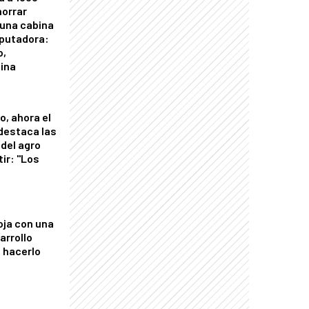
horrar
 una cabina
putadora:
o,
tina
o, ahora el
 destaca las
del agro
tir: "Los
"
oja con una
arrollo
 hacerlo