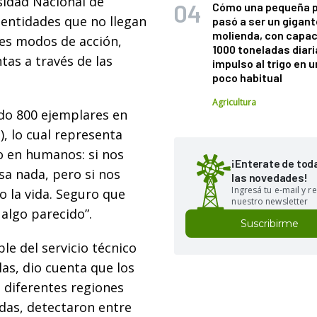
sidad Nacional de
Cómo una pequeña 
entidades que no llegan
pasó a ser un gigant
molienda, con capac
tes modos de acción,
1000 toneladas diaria
as a través de las
impulso al trigo en 
poco habitual
Agricultura
ado 800 ejemplares en
, lo cual representa
o en humanos: si nos
¡Enterate de tod
sa nada, pero si nos
las novedades!
Ingresá tu e-mail y re
 la vida. Seguro que
nuestro newsletter
algo parecido”.
Suscribirme
le del servicio técnico
as, dio cuenta que los
 diferentes regiones
das, detectaron entre