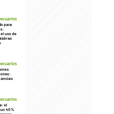
ecuarios
do para
os:
el uso de
alabras
e
ecuarios
iones
rones:
stancias
ecuarios
a: el
 un 40 %
tras se