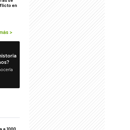
flicto en
 más
>
istoria
nos?
ocerla
a a 1000