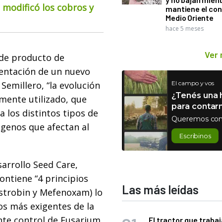
o modificó los cobros y
mantiene el con
Medio Oriente
hace 5 meses
Ver
 de producto de
sentación de un nuevo
emillero, “la evolución
El campo y vos
¿Tenés una h
mente utilizado, que
para contar
 los distintos tipos de
Queremos con
ógenos que afectan al
Escribinos
arrollo Seed Care,
ontiene “4 principios
Las más leídas
istrobin y Mefenoxam) lo
os más exigentes de la
ente control de Fusarium
El tractor que trabaj