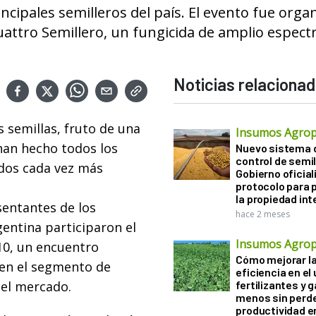
ncipales semilleros del país. El evento fue orga
ttro Semillero, un fungicida de amplio espectr
Noticias relaciona
 semillas, fruto de una
Insumos Agrop
han hecho todos los
Nuevo sistema 
control de semil
ados cada vez más
Gobierno oficiali
protocolo para 
la propiedad int
sentantes de los
hace 2 meses
gentina participaron el
Insumos Agrop
10, un encuentro
Cómo mejorar l
 en el segmento de
eficiencia en el
del mercado.
fertilizantes y 
menos sin perd
productividad en