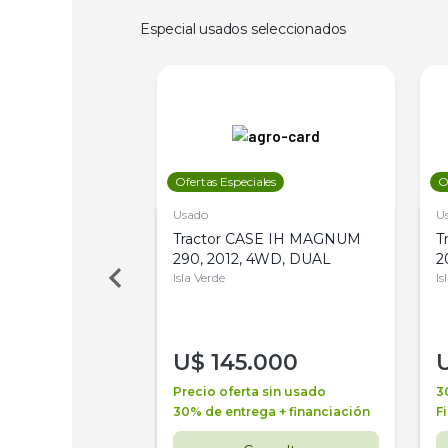
Especial usados seleccionados
les
Ofertas Especiales
O
Usado
U
a Metalfor 7040,
Tractor CASE IH MAGNUM
T
Bot 32 Mts
290, 2012, 4WD, DUAL
2
Isla Verde
Is
000
U$
145.000
a + financiación
Precio oferta sin usado
3
 4 años
30% de entrega + financiación
F