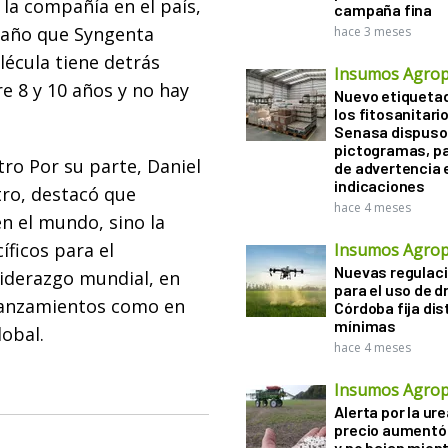
 la compañía en el país,
campaña fina
r año que Syngenta
hace 3 meses
lécula tiene detrás
Insumos Agrop
e 8 y 10 años y no hay
Nuevo etiqueta
los fitosanitari
Senasa dispuso 
pictogramas, p
tro Por su parte, Daniel
de advertencia 
indicaciones
tro, destacó que
hace 4 meses
n el mundo, sino la
ficos para el
Insumos Agrop
Nuevas regulac
liderazgo mundial, en
para el uso de d
 lanzamientos como en
Córdoba fija di
mínimas
lobal.
hace 4 meses
Insumos Agrop
Alerta por la ure
precio aumentó
y no bajan mien