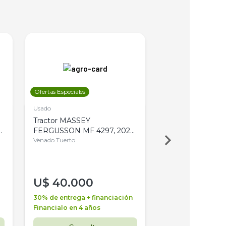
Ofertas Especiales
Ofertas Especiales
Usado
Usado
Tractor MASSEY
Tractor AGCO ALL
,
FERGUSSON MF 4297, 2020,
2003, 4WD, PA
4WD, PATON
Venado Tuerto
Venado Tuerto
U$
40.000
U$
30.000
30% de entrega + financiación
30% de entrega + 
Financialo en 4 años
Financialo en 3 a