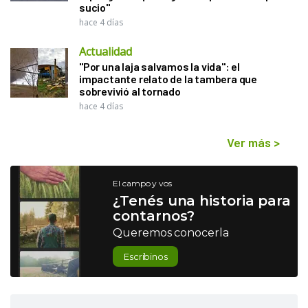
sucio"
hace 4 días
Actualidad
"Por una laja salvamos la vida": el
impactante relato de la tambera que
sobrevivió al tornado
hace 4 días
Ver más
>
El campo y vos
¿Tenés una historia para
contarnos?
Queremos conocerla
Escribinos