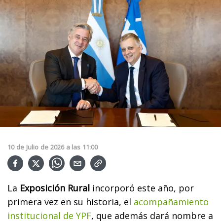
10
de
Julio
de
2026
a las
11:00
La
Exposición Rural
incorporó este año, por
primera vez en su historia, el
acompañamiento
institucional de YPF
, que además dará nombre a