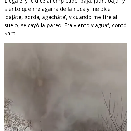
Llega él y le dice al empleado ‘bajá, Juan, bajá’, y
siento que me agarra de la nuca y me dice
‘bajáte, gorda, agacháte’, y cuando me tiré al
suelo, se cayó la pared. Era viento y agua”, contó
Sara