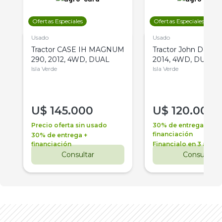
Ofertas Especiales
Ofertas Especiales
Usado
Usado
Tractor CASE IH MAGNUM
Tractor John Deere 
290, 2012, 4WD, DUAL
2014, 4WD, DUAL
Isla Verde
Isla Verde
U$
145.000
U$
120.000
Precio oferta sin usado
30% de entrega +
financiación
30% de entrega +
financiación
Financialo en 3 años
Consultar
Consultar