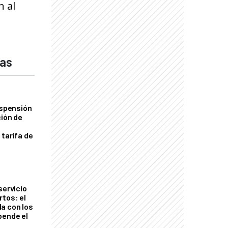
n al
das
uspensión
ción de
 tarifa de
servicio
rtos: el
a con los
pende el