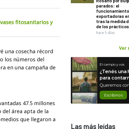
Rosario por bu
parados: el
funcionamiento 
exportadoras e
tras la medida 
ases fitosanitarios y
de los práctico
hace 5 días
Ver
vé una cosecha récord
ro los números del
El campo y vos
ora en una campaña de
¿Tenés una h
para contar
Queremos con
Escribinos
vantadas 47.5 millones
 del área apta de la
medios que llegaron a
Las más leídas