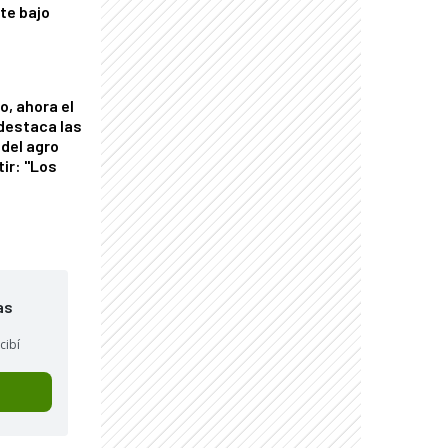
nte bajo
o, ahora el
 destaca las
del agro
tir: "Los
"
as
cibí