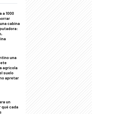
a a 1000
horrar
 una cabina
putadora:
o,
tina
ntino una
mete
a agrícola
el suelo
mo apretar
ara un
r qué cada
s