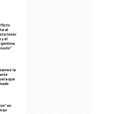
flicto
ta al
esta tener
 y el
Argentina
 sucio"
lvamos la
tante
mbera que
rnado
ión” en
Gran