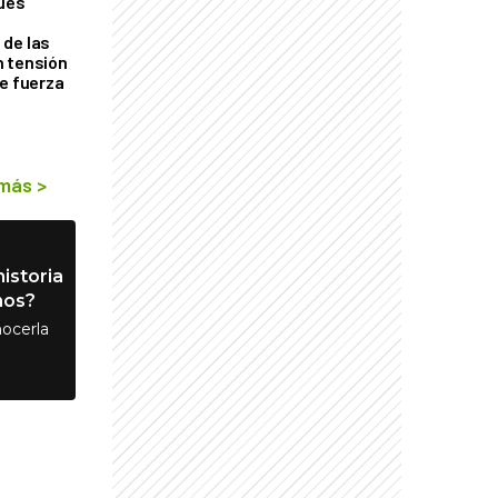
ques
de las
n tensión
de fuerza
s
 más
>
istoria
nos?
ocerla