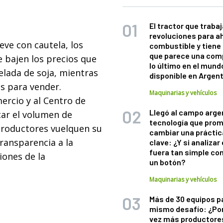
El tractor que trabaj
revoluciones para a
ve con cautela, los
combustible y tiene
que parece una com
bajen los precios que
lo último en el mund
elada de soja, mientras
disponible en Argen
s para vender.
Maquinarias y vehículos
ercio y al Centro de
Llegó al campo arge
car el volumen de
tecnología que pro
productores vuelquen su
cambiar una práctic
transparencia a la
clave: ¿Y si analizar 
fuera tan simple co
iones de la
un botón?
Maquinarias y vehículos
Más de 30 equipos p
mismo desafío: ¿Po
vez más productore