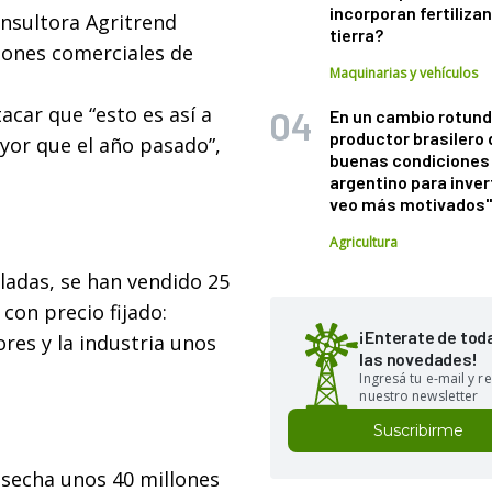
incorporan fertiliza
onsultora Agritrend
tierra?
iones comerciales de
Maquinarias y vehículos
acar que “esto es así a
En un cambio rotund
productor brasilero
yor que el año pasado”,
buenas condiciones 
argentino para inver
veo más motivados
Agricultura
eladas, se han vendido 25
con precio fijado:
¡Enterate de tod
res y la industria unos
las novedades!
Ingresá tu e-mail y re
nuestro newsletter
Suscribirme
osecha unos 40 millones