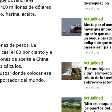
que obtendrá el
desregulación
.400 millones de dólares
hace 4 días
o, harina, aceite,
Actualidad
Alerta por el con
naval que impac
agro: lo que cu
un buque parado
peligro de que 
ones de pesos. La
pase a ser "país
casi el 80 por ciento y a
hace 4 días
ones de aceite a China,
Actualidad
s cálculos.
"Por una laja sa
utos” donde colocar ese
vida": el impac
relato de la ta
exportador del mundo,
sobrevivió al to
hace 4 días
Actualidad
“Alta preocupac
los puertos del 