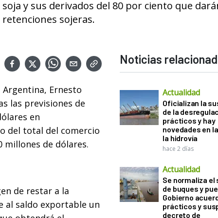
 soja y sus derivados del 80 por ciento que dará
 retenciones sojeras.
Noticias relaciona
l Argentina, Ernesto
Actualidad
s las previsiones de
Oficializan la s
de la desregula
dólares en
prácticos y hay
to del total del comercio
novedades en la
la hidrovía
0 millones de dólares.
hace 2 días
Actualidad
Se normaliza el 
de buques y pue
en de restar a la
Gobierno acuerd
e al saldo exportable un
prácticos y sus
decreto de